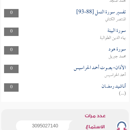
محمد المنجد
تفسير سورة النمل [88-93]
0
المنتصر الكتاني
سورة البينة
0
بهاء الدين الطوالبة
سورة هود
0
محمد جبريل
الأذان- بصوت أحمد الحراسيس
0
أحمد الحراسيس
أناشيد رمضان
0
(...)
عدد مرات
3095027140
الاستماع