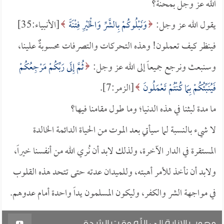
الله عز وجل بمحنة؟
يقول الله عز وجل:
وَنَبْلُوكُمْ بِالشَّرِّ وَالْخَيْرِ فِتْنَةً
[الأنبياء:35]
فينظر كيف تعملون! وهذه التحركات والتصرفات محسوبةٌ علينا،
وسنبعث ونرجع جميعاً إلى الله عز وجل:
ثُمَّ إِلَى رَبِّكُمْ مَرْجِعُكُمْ
فَيُنَبِّئُكُمْ بِمَا كُنْتُمْ تَعْمَلُونَ
[الزمر:7].
ما مدة لبثنا في هذه الدنيا؛ وما طول مقامنا فيها؟
لا شيء بالنسبة لما سيأتي بعد الموت من الحياة الدائمة الخالدة
المستقرة في الدار الآخرة، ولذلك لابد أن نُري الله من أنفسنا خيراً،
ولابد أن نأخذ للأمر أهبته، وللميدان عدته حتى تتحد هذه القلوب
في مواجهة الشر والكفر، وليكون المسلمون يداً واحدة أمام عدوهم.
وجوب الإنابة إلى الله وقت الشدة