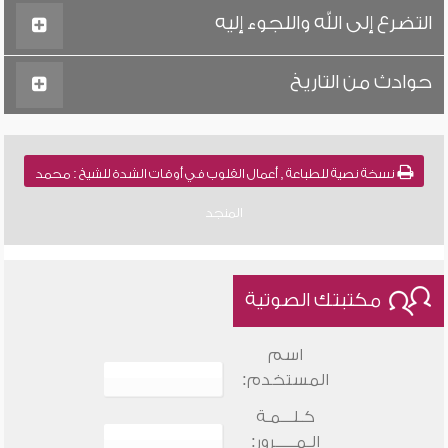
التضرع إلى الله واللجوء إليه
حوادث من التاريخ
نسخة نصية للطباعة , أعمال القلوب في أوقات الشدة للشيخ : محمد
المنجد
مكتبتك الصوتية
اسم
المستخدم:
كـلـــمـة
الـمـــــرور: