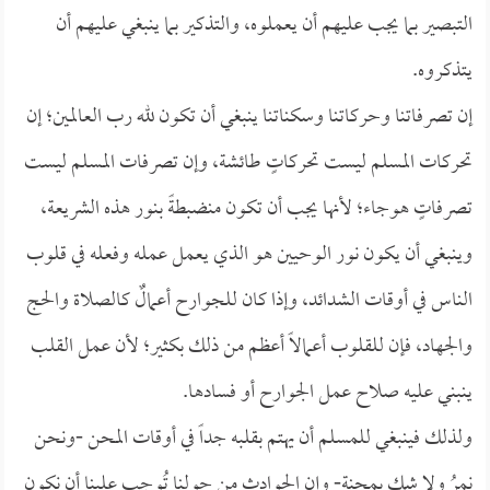
التبصير بما يجب عليهم أن يعملوه، والتذكير بما ينبغي عليهم أن
يتذكروه.
إن تصرفاتنا وحركاتنا وسكناتنا ينبغي أن تكون لله رب العالمين؛ إن
تحركات المسلم ليست تحركاتٍ طائشة، وإن تصرفات المسلم ليست
تصرفاتٍ هوجاء؛ لأنها يجب أن تكون منضبطةً بنور هذه الشريعة،
وينبغي أن يكون نور الوحيين هو الذي يعمل عمله وفعله في قلوب
الناس في أوقات الشدائد، وإذا كان للجوارح أعمالٌ كالصلاة والحج
والجهاد، فإن للقلوب أعمالاً أعظم من ذلك بكثير؛ لأن عمل القلب
ينبني عليه صلاح عمل الجوارح أو فسادها.
ولذلك فينبغي للمسلم أن يهتم بقلبه جداً في أوقات المحن -ونحن
نمرُ ولا شك بمحنة- وإن الحوادث من حولنا تُوجب علينا أن نكون