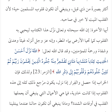
أكثر بصيرةً من ذي قبل، وينبغي أن تكون قلوب المسلمين حية؛ لأن
القلب الميت لا خير في صاحبه.
أيها الأخوة: إن الله سبحانه وتعالى نزّل هذا الكتاب ليحيي به
القلوب كما تحيا الأرض بماء المطر، وإنه عز وجل أنزله غيثاً وهدىً
وشفاءً ورحمةً للمؤمنين، وقد قال الله تعالى:
اللَّهُ نَزَّلَ أَحْسَنَ
الْحَدِيثِ كِتَاباً مُتَشَابِهاً مَثَانِيَ تَقْشَعِرُّ مِنْهُ جُلُودُ الَّذِينَ يَخْشَوْنَ رَبَّهُمْ ثُمَّ
تَلِينُ جُلُودُهُمْ وَقُلُوبُهُمْ إِلَى ذِكْرِ اللَّهِ
[الزمر:23] ولذلك فإن
الخراب إذا حصل والفِرار إذا نزل، يكون مرْجع ذلك كله إلى هذه
القلوب إذا كانت خاوية، فما هي الأعمال التي ينبغي أن يعملها
القلب في أوقات الشدة؟ وماذا ينبغي أن تكون حالنا عندما يبتلينا