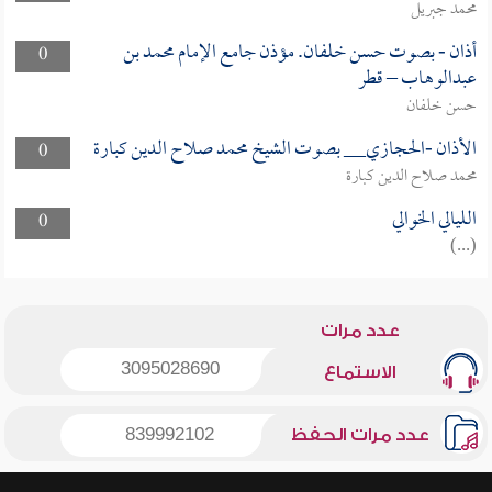
محمد جبريل
أذان - بصوت حسن خلفان. مؤذن جامع الإمام محمد بن
0
عبدالوهاب – قطر
حسن خلفان
الأذان -الحجازي__ بصوت الشيخ محمد صلاح الدين كبارة
0
محمد صلاح الدين كبارة
الليالي الخوالي
0
(...)
عدد مرات
3095028690
الاستماع
عدد مرات الحفظ
839992102