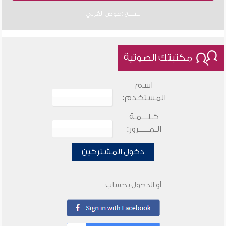
للشيخ : عوض القرني
مكتبتك الصوتية
اسم
المستخدم:
كـلـــمـة
الـمـــــرور:
دخول المشتركين
أو الدخول بحساب