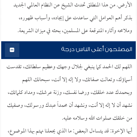
الأرض. من هذا المنطلق تحدث الشيخ عن النظام العالمي الجديد
بذكر أهم العوامل التي ساعدت على إيجاده، وأسباب ظهوره،
وملامحه وآثاره المتوقعة على المسلمين، بحثه في ميزان الشريعة.
المصلحون أعلى الناس درجة
اللهم لك الحمد كما ينبغي لجلال وجهك وعظيم سلطانك، تقدست
أسماؤك، وتعالت صفاتك، ولا إله إلا أنت، سبحانك اللهم
وبحمدك عدد خلقك، ورضا نفسك، وزنة عرشك، ومداد كلماتك،
نشهد أن لا إله إلا أنت، ونشهد أن محمداً عبدك ورسولك، وصفيك
من خلقك صلوات الله وسلامه عليه.
أيها الإخوة: قد يتساءل البعض: ما الذي يحعلنا نهتم بهذا الموضوع،