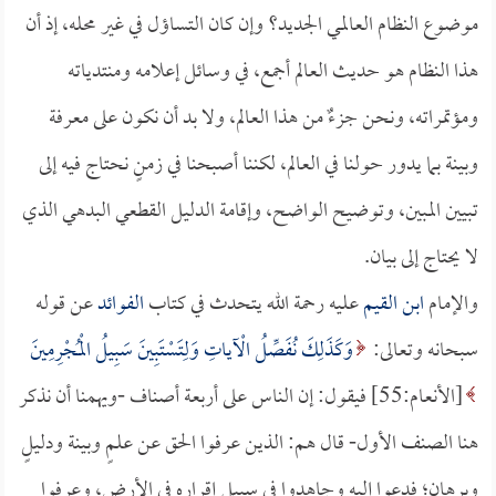
موضوع النظام العالمي الجديد؟ وإن كان التساؤل في غير محله، إذ أن
هذا النظام هو حديث العالم أجمع، في وسائل إعلامه ومنتدياته
ومؤتمراته، ونحن جزءٌ من هذا العالم، ولا بد أن نكون على معرفة
وبينة بما يدور حولنا في العالم، لكننا أصبحنا في زمنٍ نحتاج فيه إلى
تبيين المبين، وتوضيح الواضح، وإقامة الدليل القطعي البدهي الذي
لا يحتاج إلى بيان.
والإمام
ابن القيم
عليه رحمة الله يتحدث في كتاب
الفوائد
عن قوله
سبحانه وتعالى:
وَكَذَلِكَ نُفَصِّلُ الْآياتِ وَلِتَسْتَبِينَ سَبِيلُ الْمُجْرِمِينَ
[الأنعام:55] فيقول: إن الناس على أربعة أصناف -ويهمنا أن نذكر
هنا الصنف الأول- قال هم: الذين عرفوا الحق عن علمٍ وبينة ودليلٍ
وبرهان؛ فدعوا إليه وجاهدوا في سبيل إقراره في الأرض، وعرفوا