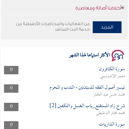
أخلاقنا أصالة ومعاصرة
وأمنهم من خوف 9
من الفعاليات والمحاضرات الأرشيفية من
المزيد
خدمة البث المباشر
سلسلة محاضرات نفحات رمضانية 1444هـ
الأكثر استماعا لهذا الشهر
سورة الكافرون
0
معمر الإندونيسي
تيسير أصول الفقه للمبتدئين - الندب والمحرم
0
محمد حسن عبد الغفار
شرح زاد المستقنع_باب الغسل والتكفين [2]
0
محمد مختار الشنقيطي
سورة الذاريات
0