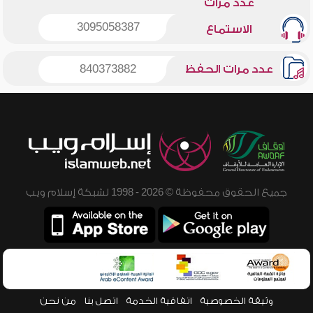
عدد مرات
3095058387
الاستماع
عدد مرات الحفظ
840373882
جميع الحقوق محفوظة © 2026 - 1998 لشبكة إسلام ويب
وثيقة الخصوصية
اتفاقية الخدمة
اتصل بنا
من نحن