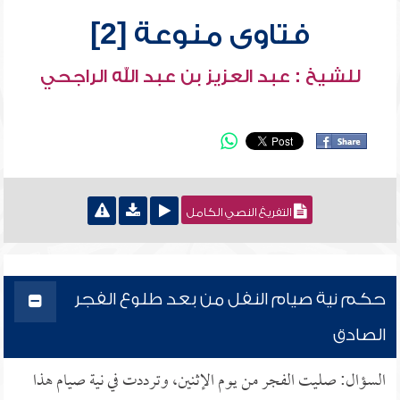
فتاوى منوعة [2]
للشيخ : عبد العزيز بن عبد الله الراجحي
التفريغ النصي الكامل
حكم نية صيام النفل من بعد طلوع الفجر
الصادق
السؤال: صليت الفجر من يوم الإثنين، وترددت في نية صيام هذا