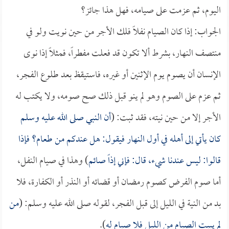
اليوم، ثم عزمت على صيامه، فهل هذا جائز؟
الجواب: إذا كان الصيام نفلاً فلك الأجر من حين نويت ولو في
منتصف النهار، بشرط ألا تكون قد فعلت مفطراً، فمثلاً إذا نوى
الإنسان أن يصوم يوم الإثنين أو غيره، فاستيقظ بعد طلوع الفجر،
ثم عزم على الصوم وهو لم ينو قبل ذلك صح صومه، ولا يكتب له
الأجر إلا من حين نيته، فقد ثبت: (
أن النبي صلى الله عليه وسلم
كان يأتي إلى أهله في أول النهار فيقول: هل عندكم من طعام؟ فإذا
قالوا: ليس عندنا شيء، قال: فإني إذاً صائم
) وهذا في صيام النفل،
أما صوم الفرض كصوم رمضان أو قضائه أو النذر أو الكفارة، فلا
بد من النية في الليل إلى قبل الفجر، لقوله صلى الله عليه وسلم: (
من
لم يبيت الصيام من الليل فلا صيام له
).