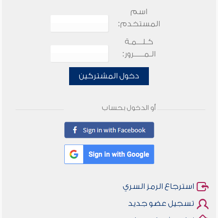
اسم
المستخدم:
كـلـــمـة
الـمـــــرور:
دخول المشتركين
أو الدخول بحساب
استرجاع الرمز السري
تسجيل عضو جديد