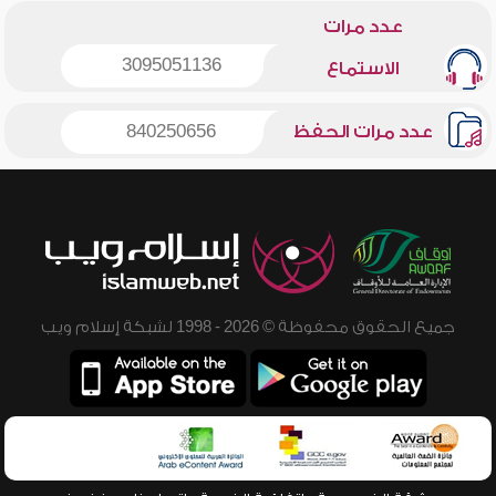
عدد مرات
3095051136
الاستماع
عدد مرات الحفظ
840250656
جميع الحقوق محفوظة © 2026 - 1998 لشبكة إسلام ويب