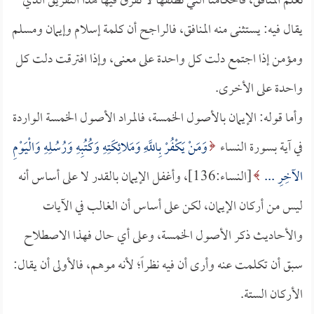
نعلم المنافق، فأحكامنا التي نطلقها لا نفرق فيها هذا التفريق الذي
يقال فيه: يستثنى منه المنافق، فالراجح أن كلمة إسلام وإيمان ومسلم
ومؤمن إذا اجتمع دلت كل واحدة على معنى، وإذا افترقت دلت كل
واحدة على الأخرى.
وأما قوله: الإيمان بالأصول الخمسة، فالمراد الأصول الخمسة الواردة
في آية بسورة النساء
وَمَنْ يَكْفُرْ بِاللَّهِ وَمَلائِكَتِهِ وَكُتُبِهِ وَرُسُلِهِ وَالْيَوْمِ
الآخِرِ ...
[النساء:136]، وأغفل الإيمان بالقدر لا على أساس أنه
ليس من أركان الإيمان، لكن على أساس أن الغالب في الآيات
والأحاديث ذكر الأصول الخمسة، وعلى أي حال فهذا الاصطلاح
سبق أن تكلمت عنه وأرى أن فيه نظراً؛ لأنه موهم، فالأولى أن يقال:
الأركان الستة.