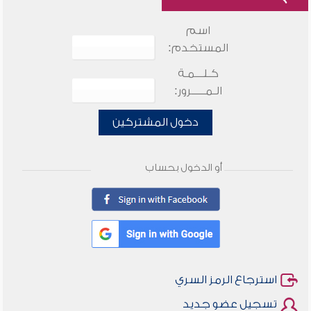
اسم
المستخدم:
كـلـــمـة
الـمـــــرور:
دخول المشتركين
أو الدخول بحساب
استرجاع الرمز السري
تسجيل عضو جديد