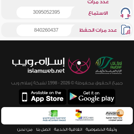
عدد مرات
3095052395
الاستماع
عدد مرات الحفظ
840260437
جميع الحقوق محفوظة © 2026 - 1998 لشبكة إسلام ويب
وثيقة الخصوصية
اتفاقية الخدمة
اتصل بنا
من نحن