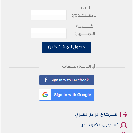
اسم
المستخدم:
كـلـــمـة
الـمـــــرور:
دخول المشتركين
أو الدخول بحساب
استرجاع الرمز السري
تسجيل عضو جديد