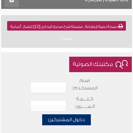
نسخة نصية للطباعة , سلسلة شرح صحيح البخاري [12] للشيخ : أسامة
سليمان
مكتبتك الصوتية
اسم
المستخدم:
كـلـــمـة
الـمـــــرور:
دخول المشتركين