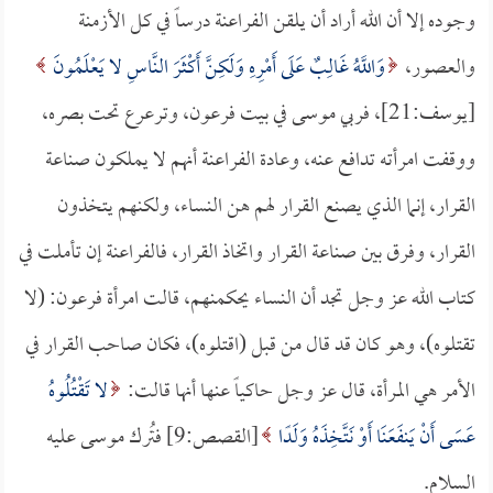
وجوده إلا أن الله أراد أن يلقن الفراعنة درساً في كل الأزمنة
والعصور،
وَاللَّهُ غَالِبٌ عَلَى أَمْرِهِ وَلَكِنَّ أَكْثَرَ النَّاسِ لا يَعْلَمُونَ
[يوسف:21]، فربي موسى في بيت فرعون، وترعرع تحت بصره،
ووقفت امرأته تدافع عنه، وعادة الفراعنة أنهم لا يملكون صناعة
القرار، إنما الذي يصنع القرار لهم هن النساء، ولكنهم يتخذون
القرار، وفرق بين صناعة القرار واتخاذ القرار، فالفراعنة إن تأملت في
كتاب الله عز وجل تجد أن النساء يحكمنهم، قالت امرأة فرعون: (لا
تقتلوه)، وهو كان قد قال من قبل (اقتلوه)، فكان صاحب القرار في
الأمر هي المرأة، قال عز وجل حاكياً عنها أنها قالت:
لا تَقْتُلُوهُ
عَسَى أَنْ يَنفَعَنَا أَوْ نَتَّخِذَهُ وَلَدًا
[القصص:9] فتُرك موسى عليه
السلام.