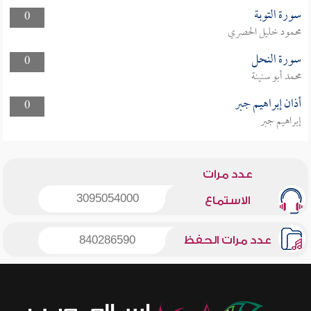
سورة التوبة
0
محمود خليل الحصري
سورة النحل
0
محمد أبو سنينة
أذان إبراهيم جبر
0
إبراهيم جبر
عدد مرات
3095054000
الاستماع
عدد مرات الحفظ
840286590