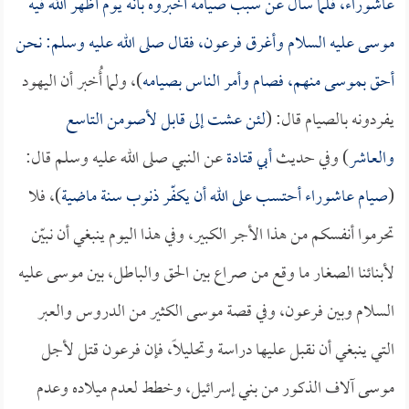
عاشوراء، فلما سأل عن سبب صيامه أخبروه بأنه يوم أظهر الله فيه
موسى عليه السلام وأغرق فرعون، فقال صلى الله عليه وسلم: نحن
أحق بموسى منهم، فصام وأمر الناس بصيامه
)، ولما أُخبر أن اليهود
يفردونه بالصيام قال: (
لئن عشت إلى قابل لأصومن التاسع
والعاشر
) وفي حديث
أبي قتادة
عن النبي صلى الله عليه وسلم قال:
(
صيام عاشوراء أحتسب على الله أن يكفّر ذنوب سنة ماضية
)، فلا
تحرموا أنفسكم من هذا الأجر الكبير، وفي هذا اليوم ينبغي أن نبيّن
لأبنائنا الصغار ما وقع من صراع بين الحق والباطل، بين موسى عليه
السلام وبين فرعون، وفي قصة موسى الكثير من الدروس والعبر
التي ينبغي أن نقبل عليها دراسة وتحليلاً، فإن فرعون قتل لأجل
موسى آلاف الذكور من بني إسرائيل، وخطط لعدم ميلاده وعدم