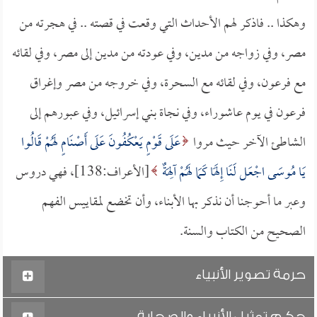
وهكذا .. فاذكر لهم الأحداث التي وقعت في قصته .. في هجرته من
مصر، وفي زواجه من مدين، وفي عودته من مدين إلى مصر، وفي لقائه
مع فرعون، وفي لقائه مع السحرة، وفي خروجه من مصر وإغراق
فرعون في يوم عاشوراء، وفي نجاة بني إسرائيل، وفي عبورهم إلى
الشاطئ الآخر حيث مروا
عَلَى قَوْمٍ يَعْكُفُونَ عَلَى أَصْنَامٍ لَهُمْ قَالُوا
يَا مُوسَى اجْعَل لَنَا إِلَهًا كَمَا لَهُمْ آلِهَةٌ
[الأعراف:138]، فهي دروس
وعبر ما أحوجنا أن نذكر بها الأبناء، وأن تخضع لمقاييس الفهم
الصحيح من الكتاب والسنة.
حرمة تصوير الأنبياء
حكم تمثيل الأنبياء والصحابة