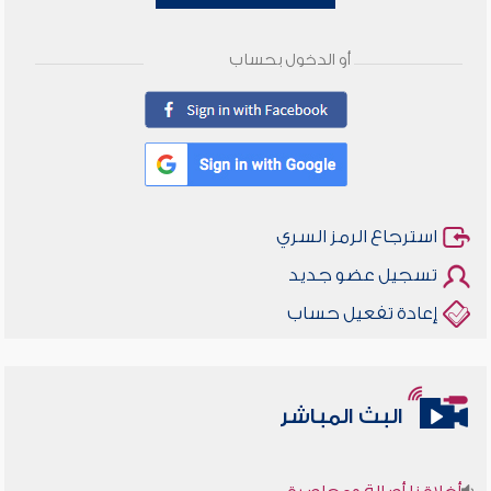
أو الدخول بحساب
استرجاع الرمز السري
تسجيل عضو جديد
إعادة تفعيل حساب
البث المباشر
أخلاقنا أصالة ومعاصرة