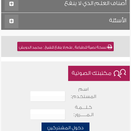
أصناف العلم الذي لا ينفع
الأسئلة
نسخة نصية للطباعة , علم لا ينفع للشيخ : محمد الدويش
مكتبتك الصوتية
اسم
المستخدم:
كـلـــمـة
الـمـــــرور:
دخول المشتركين