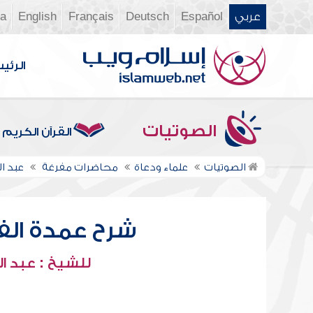
عربي
Español
Deutsch
Français
English
ia
الرئي
الصوتيات
القرآن الكريم
الصوتيات
علماء ودعاة
محاضرات مفرغة
عبد ال
شرح عمدة الفقه
للشيخ : عبد ال