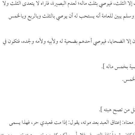
لا الثلث، فيوصي بثلث ماله؛ لعدم البصيرة، فتراه لا يتعدى الثلث ولا
ه وسلم يبين للعامة أنه يستحب له أن يوصي بالثلث وبالربع وبالخمس
فون إلا الضحايا، فيوصي أحدهم بضحية له ولأبيه ولأمه ولجده، فتكون في
صية بخمس ماله ].
بالخمس.
كل من تصح هبته ].
عناه: إعتاق العبد بعد موته، يقول: إذا مت فعبدي حر، فهذا يسمى