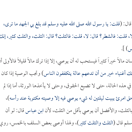
قال: (
قلت: يا رسول الله صلى الله عليه وسلم قد بلغ بي الجهد ما ترى،
: لا، قلت: فالشطر؟ قال: لا، قلت: فالثلث؟ قال: الثلث، والثلث كثير، إنك
اس
) ].
الاً خيراً كثيراً فيستحب له أن يوصي، إلا إذا ترك مالاً قليلاً فالأولى أ
ك أغنياء خير من أن تدعهم عالة يتكففون الناس
) وتجب الوصية إذا كان
ي هذه الحالة، حتى لا تضيع الحقوق، وحتى لا يأخذها الورثة، أما إذا لم
ق امرئ يبيت ليلتين له شيء يوصي فيه إلا وصيته مكتوبة عند رأسه
)،
لثلث، والأفضل أن يوصي بأقل من الثلث، لأن
ابن عباس
قال: لو أن
سلم قال (
الثلث والثلث كثير
)، ولهذا أوصى بعض السلف بالخمس، روي