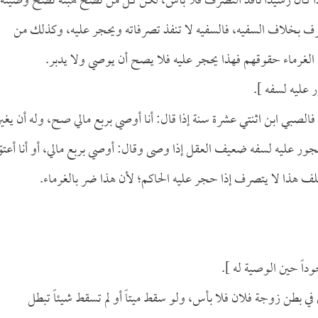
ه إذا كان رشيداً نافذ التصرف فلا بأس، لكن كل من تصح هبته تصح وصيته
صرف بخلاف السفيه، فالسفيه لا تنفذ تصرفاته ويحجر عليه، وكذلك من
غرماء حقوقهم فهذا يحجر عليه فلا يصح أن يوصي ولا يدبر.
 عليه لسفه ].
لصبي ابن اثنتي عشرة سنة إذا قال: أنا أوصي بربع مالي صح، وله أن يغير
جور عليه لسفه ضعيف العقل إذا وصى وقال: أوصي بربع مالي، أو أنا أعت
لف هذا لا يتصرف إذا حجر عليه الحاكم؛ لأن هذا ضر بالغرماء.
وداً حين الوصية له ].
ي بطن زوجة فلان فلا بأس، ولو سقط ميتاً أو لم تسقط شيئاً تبطل