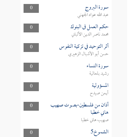
سورة البروج
0
عبد الله عواد الجهني
حكم العمل فى البنوك
0
محمد ناصر الدين الألباني
أثر التوحيد في تزكية النفوس
0
حسن أبو الأشبال الزهيري
سورة النساء
0
رشيد بلعالية
المسؤولية
0
أيمن صيدح
أذان من فلسطين-بصوت صهيب
0
هاني خطبا
صهيب هاني خطبا
الشموخ5
0