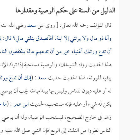
الدليل من السنة على حكم الوصية ومقدارها
قال المؤلف رحمه الله تعالى: [ روي عن
سعد
رضي الله عنه 
وأنا ذو مال ولا يرثني إلا ابنة، أفأتصدق بثلثي مالي؟ قال
أن تدع ورثتك أغنياء خير من أن تدعهم عالة يتكففون الن
هذا الحديث رواه الشيخان، والوصية مستحبة إذا ترك الإنسان م
يبقيه للورثة، لهذا الحديث حديث
سعد
: (
إنك أن تدع ورثت
له أو عليه ديون للناس وليس بها بينة نهاءته يجب أن يوصي ف
يكن له شيء أو عليه فإنه مستحب، لحديث
ابن عمر
: (
ما ح
وهو في خارج الصحيح، فيستحب الوصية، وله أن يوصي با
الناس نظروا من الثلث إلى الربع فإن النبي صلى الله عليه و