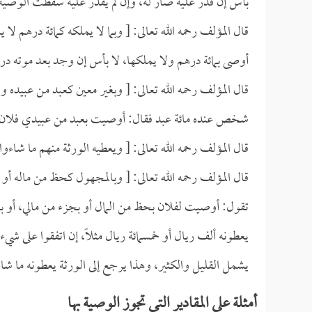
بأس إن قدر عليه صار له، وإن لم يقدر عليه سقطت الوصية
قال المؤلف رحمه الله تعالى: [ وبما لا يملكه كمائة درهم لا ي
أوصى بمائة درهم ولا يملكها، لا بأس إن وجد بعد موته د
قال المؤلف رحمه الله تعالى: [ وبغير معين كعبد من عبيده وي
شخص عنده مائة عبد فقال: أوصيت بعبد من عبيدي فلان فت
قال المؤلف رحمه الله تعالى: [ ويعطيه الورثة منهم ما شاءوا 
قال المؤلف رحمه الله تعالى: [ وبالمجهول كحظ من ماله أو 
تقول: أوصيت لفلان بحظ من المال أو بجزء من مالي، أو ب
يعطونه ألف ريال أو خمسمائة ريال مثلاً، إن اتفقوا على شيء 
يشمل القليل والكثير، وهذا يرجع إلى الورثة يعطونه ما شاء
أمثلة على المقادير التي تجوز الوصية بها