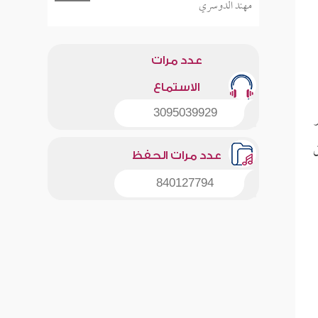
مهند الدوسري
عدد مرات
الاستماع
3095039929
ق
عدد مرات الحفظ
840127794