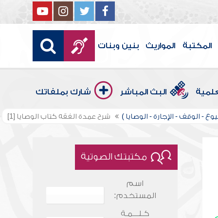
المكتبة
المواريث
بنين وبنات
علمية
البث المباشر
شارك بملفاتك
وع - الوقف - الإجارة - الوصايا )
شرح عمدة الفقه كتاب الوصايا [1]
مكتبتك الصوتية
اسم
المستخدم:
كـلـــمـة