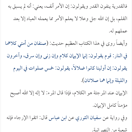
فالقدرية ينفون القدر ويقولون: إن الأمر أنف، يعني: أنه لم يسبق به
القلم، بل إن الله جل وعلا لا يعلم الأمر مما يعمله العباد إلا بعد
عملهم له.
وأيضاً روى في هذا الكتاب العظيم حديث: (
صنفان من أمتي كلاهما
في النار: قوم يقولون: إنما الإيمان كلام وإن زنى وإن سرق، وآخرون
يقولون: إن أولينا كانوا ضلالاً، يقولون: خمس صلوات في اليوم
والليلة وإنما هما صلاتان
).
الإيمان عند المرجئة هو الكلام، فإذا قال المرء: لا إله إلا الله أصبح
مؤمناً كامل الإيمان.
وفي رواية عن
سفيان الثوري
عن
ابن عباس
قال: اتقوا الإرجاء فإنه
شعبة من النصرانية.