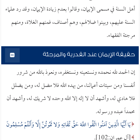
أهل السنة في مسمى الإيمان، وقالوا بعدم زيادة الإيمان، وقد رد علماء
السنة عليهم، وبينوا ضلالهم، وهم أصناف، فمنهم الغلاة، ومنهم
مرجئة الفقهاء.
حقيقة الإيمان عند القدرية والمرجئة
إن الحمد لله نحمده ونستعينه ونستغفره، ونعوذ بالله من شرور
أنفسنا ومن سيئات أعمالنا، من يهده الله فلا مضل له، ومن يضلل
فلا هادي له، وأشهد أن لا إله إلا الله وحده لا شريك له، وأشهد أن
محمداً عبده ورسوله.
يَا أَيُّهَا الَّذِينَ آمَنُوا اتَّقُوا اللَّهَ حَقَّ تُقَاتِهِ وَلا تَمُوتُنَّ إِلَّا وَأَنْتُمْ مُسْلِمُونَ
[آل عمران:102].