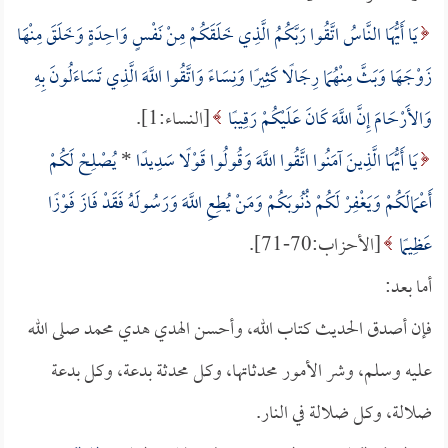
يَا أَيُّهَا النَّاسُ اتَّقُوا رَبَّكُمُ الَّذِي خَلَقَكُمْ مِنْ نَفْسٍ وَاحِدَةٍ وَخَلَقَ مِنْهَا
زَوْجَهَا وَبَثَّ مِنْهُمَا رِجَالًا كَثِيرًا وَنِسَاءً وَاتَّقُوا اللَّهَ الَّذِي تَسَاءَلُونَ بِهِ
وَالأَرْحَامَ إِنَّ اللَّهَ كَانَ عَلَيْكُمْ رَقِيبًا
[النساء:1].
يَا أَيُّهَا الَّذِينَ آمَنُوا اتَّقُوا اللَّهَ وَقُولُوا قَوْلًا سَدِيدًا
*
يُصْلِحْ لَكُمْ
أَعْمَالَكُمْ وَيَغْفِرْ لَكُمْ ذُنُوبَكُمْ وَمَنْ يُطِعِ اللَّهَ وَرَسُولَهُ فَقَدْ فَازَ فَوْزًا
عَظِيمًا
[الأحزاب:70-71].
أما بعد:
فإن أصدق الحديث كتاب الله، وأحسن الهدي هدي محمد صلى الله
عليه وسلم، وشر الأمور محدثاتها، وكل محدثة بدعة، وكل بدعة
ضلالة، وكل ضلالة في النار.