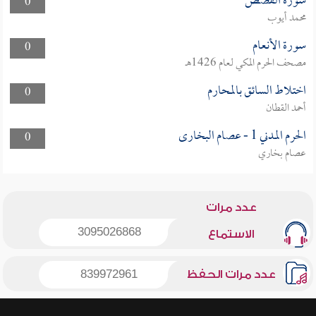
سورة القصص
0
محمد أيوب
سورة الأنعام
0
مصحف الحرم المكي لعام 1426هـ
اختلاط السائق بالمحارم
0
أحمد القطان
الحرم المدني 1 - عصام البخارى
0
عصام بخاري
عدد مرات
3095026868
الاستماع
عدد مرات الحفظ
839972961