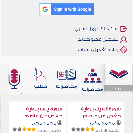
استرجاع الرمز السري
تسجيل عضو جديد
إعادة تفعيل حساب
قرآن كريم
محاضرات
خطب
المزيد
محاضرات
مفرغة
الجمعة
أناشيد
ودروس
المزيد
المزيد
المزيد
المزيد
وقصائد
سورة الفيل برواية
سورة يس برواية
حفص عن عاصم
حفص عن عاصم
محمد مكي
محمد مكي
تقييم المادة:
تقييم المادة: