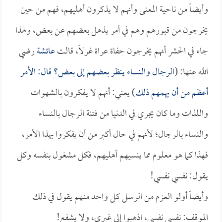
وأيضاً من ناحية المعنى وأنهم لا يذكرون أهليهم، فهم من حين
يخرجون من قبورهم وهم في أمر يذهل بعضهم عن بعض، ولهذا
جاء في الحشر أنهم يخرجون حفاة عراة غرلاً، قالت
عائشة
رضي
الله عنها: (
الرجال والنساء ينظر بعضهم إلى بعض؟ قال: الأمر
أعظم من أن يهمهم ذلك
) يعني: أنهم لا يفكرون بالشهوات
واللذات وما كان يجري في الدنيا من فتنة الرجال بالنساء
والنساء بالرجال؛ لأنهم في حال أكبر من أن يفكروا بهذا الأمر،
فهذا كما هو معلوم مما ينسيهم أهليهم، فكل مشغول بنفسه وكل
يقول: نفسي نفسي!
وأيضاً أولو العزم من الرسل كل واحد منهم يقول في ذلك
الموقف: نفسي نفسي، اذهبوا إلى غيري، ولا يشفع!