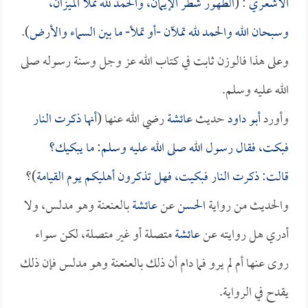
الأشعري
: (
الطهور شطر الإيمان، والحمد لله تملأ الميزان،
وسبحان الله والحمد لله تملآن -أو تملأ- ما بين السماء والأرض
).
وعلى هذا فالوزن ثابت في كتاب الله عز وجل وسنة رسوله صلى
الله عليه وسلم.
وأورد
أبو داود
حديث
عائشة
رضي الله عنها (
أنها ذكرت النار
فبكت، فقال رسول الله صلى الله عليه وسلم: ما يبكيك؟
قالت: ذكرت النار فبكيت، فهل تذكرون أهليكم يوم القيامة
)؟
والحديث من رواية
الحسن
عن
عائشة
بالعنعنة وهو مدلس، ولا
أدري هل روايته عن
عائشة
متصلة أو غير متصلة، لكن سواء
روى عنها أم لم يرو فما دام أن ذلك بالعنعنة وهو مدلس فإن ذلك
يقدح في الرواية.