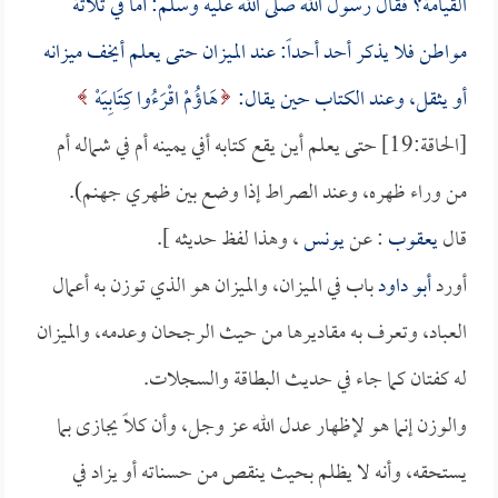
القيامة؟ فقال رسول الله صلى الله عليه وسلم: أما في ثلاثة
مواطن فلا يذكر أحد أحداً: عند الميزان حتى يعلم أيخف ميزانه
أو يثقل، وعند الكتاب حين يقال:
هَاؤُمْ اقْرَءُوا كِتَابِيَهْ
[الحاقة:19] حتى يعلم أين يقع كتابه أفي يمينه أم في شماله أم
من وراء ظهره، وعند الصراط إذا وضع بين ظهري جهنم).
قال
يعقوب
: عن
يونس
، وهذا لفظ حديثه ].
أورد
أبو داود
باب في الميزان، والميزان هو الذي توزن به أعمال
العباد، وتعرف به مقاديرها من حيث الرجحان وعدمه، والميزان
له كفتان كما جاء في حديث البطاقة والسجلات.
والوزن إنما هو لإظهار عدل الله عز وجل، وأن كلاً يجازى بما
يستحقه، وأنه لا يظلم بحيث ينقص من حسناته أو يزاد في