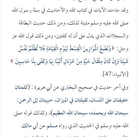
وقد جاءت الآيات في كتاب الله والأحاديث في سنة رسول الله
صلى الله عليه وسلم مثبتة لذلك، ومن ذلك حديث البطاقة
والسجلات الذي يدل على أن له كفتين، ومن ذلك قول الله عز
وجل:
وَنَضَعُ الْمَوَازِينَ الْقِسْطَ لِيَوْمِ الْقِيَامَةِ فَلا تُظْلَمُ نَفْسٌ
شَيْئاً وَإِنْ كَانَ مِثْقَالَ حَبَّةٍ مِنْ خَرْدَلٍ أَتَيْنَا بِهَا وَكَفَى بِنَا حَاسِبِينَ
[الأنبياء:47].
وفي آخر حديث في صحيح
البخاري
عن
أبي هريرة
: (
كلمتان
خفيفتان على اللسان، ثقيلتان في الميزان، حبيبتان إلى الرحمن:
سبحان الله وبحمده، سبحان الله العظيم
)، وكذلك قوله صلى
الله عليه وسلم في الحديث الذي رواه
مسلم
عن
أبي مالك