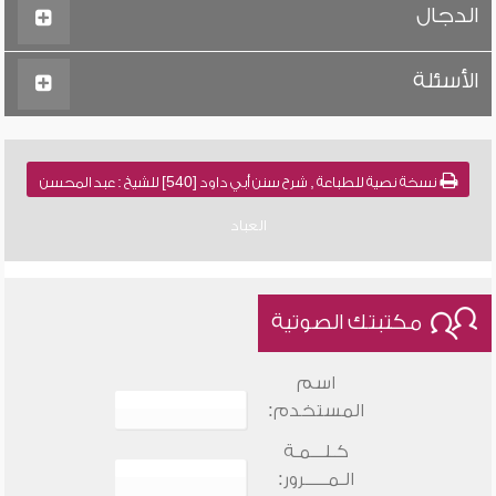
الدجال
الأسئلة
نسخة نصية للطباعة , شرح سنن أبي داود [540] للشيخ : عبد المحسن
العباد
مكتبتك الصوتية
اسم
المستخدم:
كـلـــمـة
الـمـــــرور: