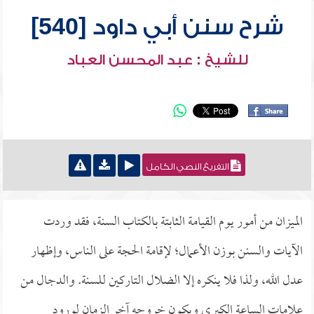
شرح سنن أبي داود [540]
للشيخ : عبد المحسن العباد
التفريغ النصي الكامل
الميزان من أمور يوم القيامة الثابتة بالكتاب السنة، فقد وردت
الآيات والسنن بوزن الأعمال؛ لإقامة الحجة على الناس، وإظهار
عدل الله، ولذا فلا ينكره إلا الضلال التاركين للسنة. والدجال من
علامات الساعة الكبرى ويكون خروجه آخر الزمان لورود