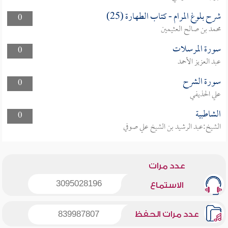
شرح بلوغ المرام - كتاب الطهارة (25)
0
محمد بن صالح العثيمين
سورة المرسلات
0
عبد العزيز الأحمد
سورة الشرح
0
علي الحذيفي
الشاطبية
0
الشيخ:عبد الرشيد بن الشيخ علي صوفي
عدد مرات
3095028196
الاستماع
عدد مرات الحفظ
839987807