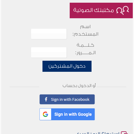
مكتبتك الصوتية
اسم
المستخدم:
كـلـــمـة
الـمـــــرور:
دخول المشتركين
أو الدخول بحساب