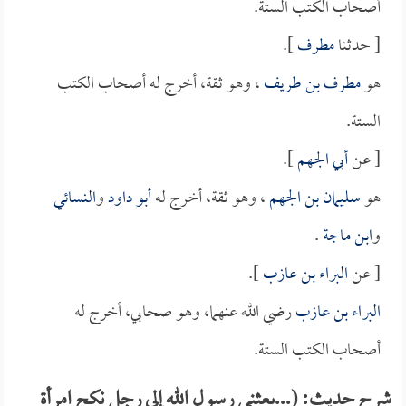
أصحاب الكتب الستة.
[ حدثنا
مطرف
].
هو
مطرف بن طريف
، وهو ثقة، أخرج له أصحاب الكتب
الستة.
[ عن
أبي الجهم
].
هو
سليمان بن الجهم
، وهو ثقة، أخرج له
أبو داود
و
النسائي
و
ابن ماجة
.
[ عن
البراء بن عازب
].
البراء بن عازب
رضي الله عنهما، وهو صحابي، أخرج له
أصحاب الكتب الستة.
شرح حديث: (...بعثني رسول الله إلى رجل نكح امرأة