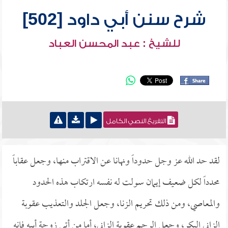
شرح سنن أبي داود [502]
للشيخ : عبد المحسن العباد
التفريغ النصي الكامل
لقد حد الله عز وجل حدوداً ونهانا عن الاقتراب منها، وجعل عقاباً
محدداً لكل ضعيف إيمان سولت له نفسه ارتكاب هذه الحدود
والمعاصي، ومن ذلك تحريم الزنا، وجعل الجلد والتعذيب عقوبة
الزاني البكر، وجعل الرجم عقوبة الزاني، أما من أتى زوجة أبيه فإنه