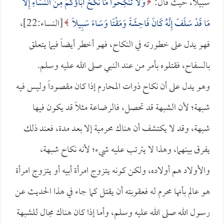
سبيلاً، حيث قال:
وَلا تَنكِحُوا مَا نَكَحَ آبَاؤُكُمْ مِنَ النِّسَاءِ إِلَّا
مَا قَدْ سَلَفَ إِنَّهُ كَانَ فَاحِشَةً وَمَقْتًا وَسَاءَ سَبِيلًا
[النساء:22]،
فهو يدل على خطورته في النكاح، فهو أخطر أيضاً فيما يتعلق
بالسفاح، فقتلوه بأمر من عند النبي صلى الله عليه وسلم.
وهو يدل على أن نكاح ذوات المحارم إذا كان مقصوداً وليس فيه
شبهة؛ لأن الشبهة قد تحصل، فالرضاعة مثلاً قد يكون فيها
شبهة، وقد لا يكتشف أن هناك محرمية إلا بعد مدة، فعند ذلك
يفرق بينهما، وهذا لا يترتب عليه شيء؛ لأنه نكاح شبهة،
والأولاد هم أولاده، ولكن كونه يتزوج امرأة أبيه أو يتزوج امرأة
هو عالم بأنها محرم له فعقوبته أن يقتل كما جاء في هذا الحديث عن
رسول الله صلى الله عليه وسلم، وأما إذا كان هناك مجال للشبهة