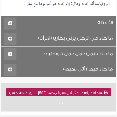
الروايات أنه خاله وقال: إن خاله هو
أبو بردة بن نيار
.
الأسئلة
ما جاء في الرجل يزني بجارية امرأته
ما جاء فيمن عمل عمل قوم لوط
ما جاء فيمن أتى بهيمة
نسخة نصية للطباعة , شرح سنن أبي داود [502] للشيخ : عبد المحسن
العباد