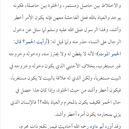
والاختلاط بهن حاصل ومستمر، والخلوة بهن حاصلة، فكونه
يوجد والعياذ بالله فعل الفاحشة معهن فإنه يكون الأمر أخطر
وأشد، ولهذا الرسول صلى الله عليه وسلم لما سئل عن دخول
الرجال على النساء حذر منه ولما قيل له: (
أرأيت الحمو؟ قال:
الحمو الموت
)؛ لأنه لا يفطن له ولا يحترز منه، ودخوله وخروجه
غير مستغرب، بخلاف الأجنبي الذي يكون دخوله وخروجه في
البيت مستغرباً، ولكن الذي له علاقة بالبيت لا يكون مستغرباً،
فيكون أخطر وأشد من حيث الخلوة، وإذا كان هذا حصل في
حال الحمو فكيف يكون بالمحرم والعياذ بالله؟! فالإنسان الذي
يزني بمحارمه يكون أمره أخطر وأشد.
وقد أورد
أبو داود
رحمه الله أحاديث فيمن نكح ذات محرم،