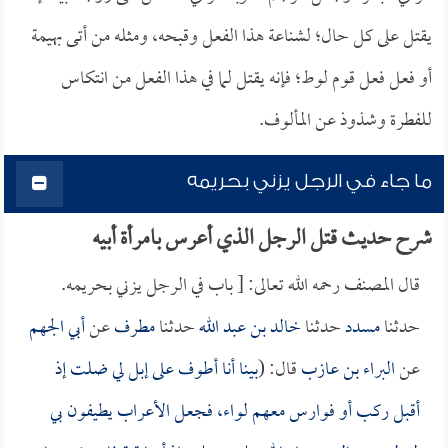
يقتل على كل حال؛ لشناعة هذا الفعل وقبحه، ومثله من أتى بهيمة
أو فعل فعل قوم لوط؛ فإنه يقتل لما في هذا الفعل من انتكاس
للفطرة وشذوذ عن المألوف.
ما جاء في الرجل يزني بحريمه
شرح حديث قتل الرجل الذي أعرس بامرأة أبيه
قال المصنف رحمه الله تعالى: [ باب في الرجل يزني بحريمه.
حدثنا
مسدد
حدثنا
خالد بن عبد الله
حدثنا
مطرف
عن
أبي الجهم
عن
البراء بن عازب
قال: (
بينا أنا أطوف على إبل لي ضلت إذ
أقبل ركب أو فوارس معهم لواء، فجعل الأعراب يطيفون بي