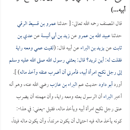
أبيه...)
قال المصنف رحمه الله تعالى: [ حدثنا
عمرو بن قسيط الرقي
حدثنا
عبيد الله بن عمرو
عن
زيد بن أبي أنيسة
عن
عدي بن
ثابت
عن
يزيد بن البراء
عن أبيه قال: (
لقيت عمي ومعه راية
فقلت له: أين تريد؟ قال: بعثني رسول الله صلى الله عليه وسلم
إلى رجل نكح امرأة أبيه، فأمرني أن أضرب عنقه وآخذ ماله
) ].
أورد
أبو داود
حديث عم
البراء بن عازب
رضي الله عنه، وهو أنه
أخبر
البراء
أن الرسول بعثه ومعه راية، وأن مهمته أن يضرب
عنق رجل نكح امرأة أبيه ويأخذ ماله، فقيل -يعني: في هذا-:
كونه يأخذ ماله فيه احتمال أن يكون مرتداً، وأن يكون ماله فيئاً،