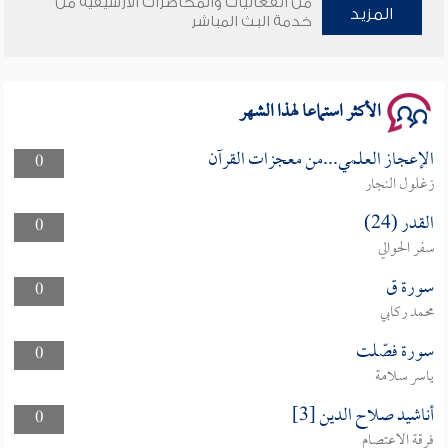
من الفعاليات والمحاضرات الأرشيفية من
المزيد
سلسلة محاضرات نفحات رمضانية 1444هـ
خدمة البث المباشر
الأكثر استماعا لهذا الشهر
الإعجاز العلمي...من معجزات القرآن
0
زغلول النجار
القدر (24)
0
سفر الحوالي
سورة ق
0
محمد ركابي
سورة فصّلت
0
ياسر سلامة
أناشيد صلاح الدين [3]
0
فرقة الاعتصام