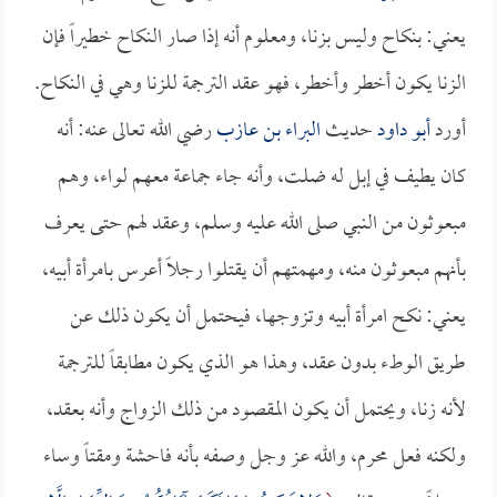
يعني: بنكاح وليس بزنا، ومعلوم أنه إذا صار النكاح خطيراً فإن
الزنا يكون أخطر وأخطر، فهو عقد الترجمة للزنا وهي في النكاح.
أورد
أبو داود
حديث
البراء بن عازب
رضي الله تعالى عنه: أنه
كان يطيف في إبل له ضلت، وأنه جاء جماعة معهم لواء، وهم
مبعوثون من النبي صلى الله عليه وسلم، وعقد لهم حتى يعرف
بأنهم مبعوثون منه، ومهمتهم أن يقتلوا رجلاً أعرس بامرأة أبيه،
يعني: نكح امرأة أبيه وتزوجها، فيحتمل أن يكون ذلك عن
طريق الوطء بدون عقد، وهذا هو الذي يكون مطابقاً للترجمة
لأنه زنا، ويحتمل أن يكون المقصود من ذلك الزواج وأنه بعقد،
ولكنه فعل محرم، والله عز وجل وصفه بأنه فاحشة ومقتاً وساء