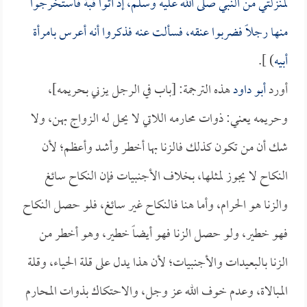
لمنزلتي من النبي صلى الله عليه وسلم، إذ أتوا قبة فاستخرجوا
منها رجلاً فضربوا عنقه، فسألت عنه فذكروا أنه أعرس بامرأة
أبيه
) ].
أورد
أبو داود
هذه الترجمة: [باب في الرجل يزني بحريمه]،
وحريمه يعني: ذوات محارمه اللاتي لا يحل له الزواج بهن، ولا
شك أن من تكون كذلك فالزنا بها أخطر وأشد وأعظم؛ لأن
النكاح لا يجوز لمثلها، بخلاف الأجنبيات فإن النكاح سائغ
والزنا هو الحرام، وأما هنا فالنكاح غير سائغ، فلو حصل النكاح
فهو خطير، ولو حصل الزنا فهو أيضاً خطير، وهو أخطر من
الزنا بالبعيدات والأجنبيات؛ لأن هذا يدل على قلة الحياء، وقلة
المبالاة، وعدم خوف الله عز وجل، والاحتكاك بذوات المحارم