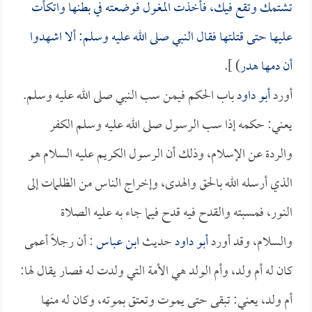
تشتمك وتقع فيك، فأخذت المغول فوضعته في بطنها واتكأت
عليها حتى قتلتها فقال النبي صلى الله عليه وسلم: ألا اشهدوا
أن دمها هدر
) ].
أورد
أبو داود
باب الحكم فيمن سب النبي صلى الله عليه وسلم.
يعني: حكمه إذا سب الرسول صلى الله عليه وسلم الكفر
والردة عن الإسلام، وذلك أن الرسول الكريم عليه السلام هو
الذي أرسله الله بالحق والهدى، وإخراج الناس من الظلمات إلى
النور، فمسبته والقدح فيه قدح فيما جاء به عليه الصلاة
والسلام، وقد أورد
أبو داود
حديث
ابن عباس
: أن رجلاً أعمى
كان له أم ولد، وأم الولد هي الأمة التي ولدت له فصار يقال لها:
أم ولد، يعني: تبقى حتى يموت وتعتق بموته، وكان له منها