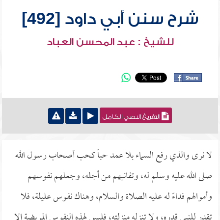
شرح سنن أبي داود [492]
للشيخ : عبد المحسن العباد
التفريغ النصي الكامل
لا نرى والذي رفع السماء بلا عمد حباً كحب أصحاب رسول الله
صلى الله عليه وسلم له، وتفانيهم من أجله، وجعلهم نفوسهم
وأموالهم فداءً له عليه الصلاة والسلام، وهناك نفوس عليلة، فلا
تقدر للنبي قدره، ولا تنزله منزلته، فليس لهذه النفوس المريضة إلا