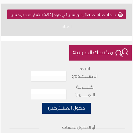
نسخة نصية للطباعة , شرح سنن أبي داود [492] للشيخ : عبد المحسن
العباد
مكتبتك الصوتية
اسم
المستخدم:
كـلـــمـة
الـمـــــرور:
دخول المشتركين
أو الدخول بحساب