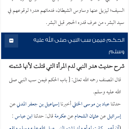
السيف؛ ليزيل عنها وساوس الشيطان، فدمائهم هدر؛ لوقوعهم في
سيد البشر، من عرف قدره الحجر قبل البشر.
الحكم فيمن سب النبي صلى الله عليه
وسلم
شرح حديث هدر النبي لدم المرأة التي قتلت لأنها شتمته
قال المصنف رحمه الله تعالى: [ باب الحكم فيمن سب النبي صلى
الله عليه وسلم.
حدثنا
عباد بن موسى الختلي
أخبرنا
إسماعيل بن جعفر المدني
عن
إسرائيل
عن
عثمان الشحام
عن
عكرمة
قال: حدثنا
ابن عباس
:
(
أن أعمى كانت له أم ولد تشتم النبي صلى الله عليه وسلم وتقع