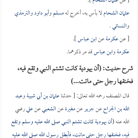
[ عن
عثمان الشحام
].
عثمان الشحام
لا بأس به، أخرج له
مسلم
و
أبو داود
و
الترمذي
و
النسائي
.
[ عن
عكرمة
عن
ابن عباس
].
عكرمة
و
ابن عباس
قد مر ذكرهما.
شرح حديث: (أن يهودية كانت تشتم النبي وتقع فيه،
فخنقها رجل حتى ماتت...)
قال المصنف رحمه الله تعالى: [ حدثنا
عثمان بن أبي شيبة
و
عبد
الله بن الجراح
عن
جرير
عن
مغيرة
عن
الشعبي
عن
علي
رضي
الله عنه (
أن يهودية كانت تشتم النبي صلى الله عليه وسلم وتقع
فيه، فخنقها رجل حتى ماتت، فأبطل رسول الله صلى الله عليه