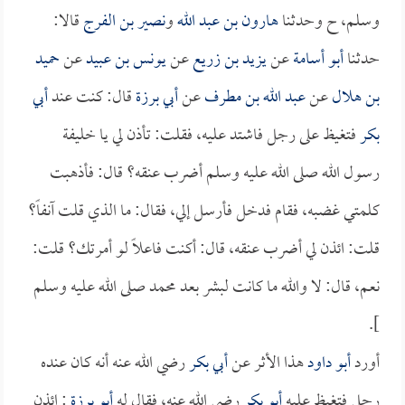
وسلم، ح وحدثنا
هارون بن عبد الله
و
نصير بن الفرج
قالا:
حدثنا
أبو أسامة
عن
يزيد بن زريع
عن
يونس بن عبيد
عن
حميد
بن هلال
عن
عبد الله بن مطرف
عن
أبي برزة
قال: كنت عند
أبي
بكر
فتغيظ على رجل فاشتد عليه، فقلت: تأذن لي يا خليفة
رسول الله صلى الله عليه وسلم أضرب عنقه؟ قال: فأذهبت
كلمتي غضبه، فقام فدخل فأرسل إلي، فقال: ما الذي قلت آنفاً؟
قلت: ائذن لي أضرب عنقه، قال: أكنت فاعلاً لو أمرتك؟ قلت:
نعم، قال: لا والله ما كانت لبشر بعد محمد صلى الله عليه وسلم
].
أورد
أبو داود
هذا الأثر عن
أبي بكر
رضي الله عنه أنه كان عنده
رجل فتغيظ عليه
أبو بكر
رضي الله عنه، فقال له
أبو برزة
: ائذن