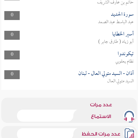
حاتم بن عارف الشريف
سورة الحديد
0
عبد الباسط عبد الصمد
أسير الخطايا
0
أبو زياد ( طارق جابر )
تيكوندوا
0
نظام يعقوبي
أذان - السيد متولي العال - لبنان
0
السيد متولي العال
عدد مرات
الاستماع
عدد مرات الحفظ