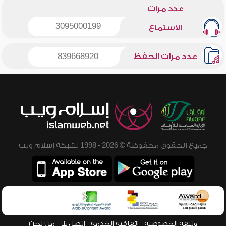
عدد مرات
3095000199
الاستماع
عدد مرات الحفظ
839668920
جميع الحقوق محفوظة © 2026 - 1998 لشبكة إسلام ويب
وثيقة الخصوصية
اتفاقية الخدمة
اتصل بنا
من نحن