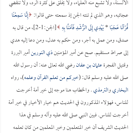
الألسنة، ولا تشبع منه العلماء، ولا يخلق على كثرة الرد، ولا تنقضي
عجائبه، وهو الذي لم تنته الجن إذ سمعته حتى قالوا:
إِنَّا سَمِعْنَا
قُرْآنًا عَجَبًا
*
يَهْدِي إِلَى الرُّشْدِ فَآمَنَّا بِهِ
[الجن:1-2]، من قال به
صدق، ومن عمل به أجر، ومن حكم به عدل، ومن دعا إليه هدي
إلى صراط مستقيم. صح عن أمير المؤمنين
ذي النورين
أمير البررة
وقتيل الفجرة
عثمان بن عفان
رضي الله تعالى عنه: أن رسول الله
صلى الله عليه وسلم قال: (
خيركم من تعلم القرآن وعلمه
)، رواه
البخاري
و
الترمذي
. والخطاب هنا موجه إلى خير أمة أخرجت
للناس، فهؤلاء المذكورون في الحديث هم خيار الأخيار في خير أمة
أخرجت للناس. فبين النبي صلى الله عليه وآله وسلم في هذا
الحديث الشريف أن خير المتعلمين وخير المعلمين من كان تعلمه