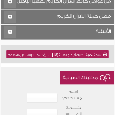
من عوامل حفظ القرآن الكريم تطهير الباطن
فضل حملة القرآن الكريم
الأسئلة
نسخة نصية للطباعة , علو الهمة [18] للشيخ : محمد إسماعيل المقدم
مكتبتك الصوتية
اسم
المستخدم:
كـلـــمـة
الـمـــــرور: