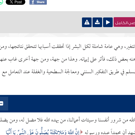
نصي الكامل
 تتغير، وهي عامة شاملة لكل البشر إذا تحققت أسبابها تتحقق نتائجها، ومن
ذهنه بعض ذلك، فأثر على إيمانه. وهذا من جهة، ومن جهة أخرى غاب عنها
سلم في طريق التفكير السنني ومعالجة السطحية والغفلة عند التعامل مع
الله من شرور أنفسنا وسيئات أعمالنا، من يهده الله فلا مضل له، ومن يضل
شهد أن محمداً عبده ورسوله
إِنَّ اللَّهَ وَمَلائِكَتَهُ يُصَلُّونَ عَلَى النَّبِيِّ يَا أَيُّهَا