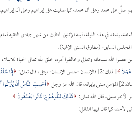
اب:56] اللهم صلِّ على محمد وعلى آل محمد، كما صليت على إبراهيم وعلى آل إبراهيم،
، ينعقد في هذه الليلة، ليلة الإثنين الثالث من شهر جمادى الثانية لعام
المجلس السابق- (مطارق السنن الإلهية).
صوا الله سبحانه وتعالى وخالفوا أمره، خلق الله تعالى الحياة للابتلاء
 عَمَلاً
[الملك:2] فالإنسان -جنس الإنسان- مبتلى، قال تعالى:
إِنَّا خَلَقْن
مانه، قال الله عز وجل
أَحَسِبَ النَّاسُ أَنْ يُتْرَكُوا أَ
كَذَلِكَ نَبْلُوهُمْ بِمَا كَانُوا يَفْسُقُونَ