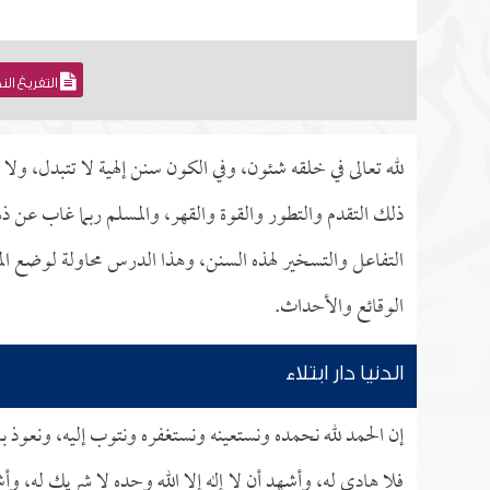
التفريغ ال
لله تعالى في خلقه شئون، وفي الكون سنن إلهية لا تتبدل، ولا
ذلك التقدم والتطور والقوة والقهر، والمسلم ربما غاب عن 
التفاعل والتسخير لهذه السنن، وهذا الدرس محاولة لوضع الم
الوقائع والأحداث.
الدنيا دار ابتلاء
إن الحمد لله نحمده ونستعينه ونستغفره ونتوب إليه، ونعوذ ب
فلا هادي له، وأشهد أن لا إله إلا الله وحده لا شريك له، وأ