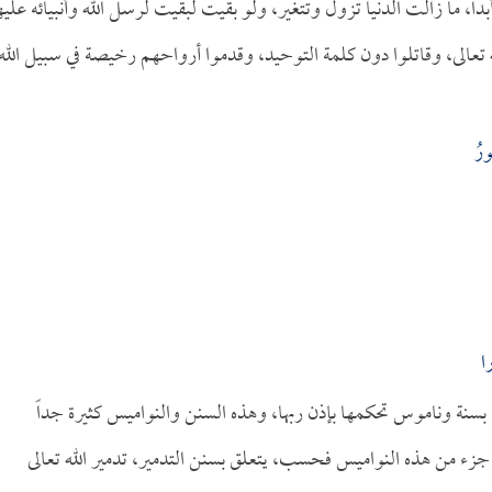
ً، ما زالت الدنيا تزول وتتغير، ولو بقيت لبقيت لرسل الله وأنبيائه علي
تعالى، وقاتلوا دون كلمة التوحيد، وقدموا أرواحهم رخيصة في سبيل الله
رُ
ا
طة بسنة وناموس تحكمها بإذن ربها، وهذه السنن والنواميس كثيرة جداً
 جزء من هذه النواميس فحسب، يتعلق بسنن التدمير، تدمير الله تعالى