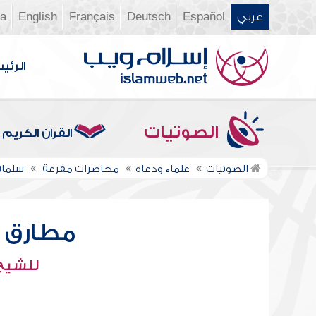
عربي
Español
Deutsch
Français
English
ia
الرئي
الصوتيات
القرآن الكريم
الصوتيات
علماء ودعاة
محاضرات مفرغة
سلمان
مطارق ا
للشيخ 