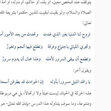
يتوقف عند شخص معين، أو بلد، أو حاكم، أو دوله، أو أمة أبدا
الصلاة والسلام، ولو بقيت لبقيت للذين حكموا بشريعة الله 
تعالى:
تروح لنا الدنيا بغير الذي غدت وتحدث من بعد الأمور أمو
وتجري الليالي باجتماع وفرقة وتطلع فيها أنجم وتغورُ
وتطمع أن يبقى السرور لأهله وهذا محال أن يدوم سرورُ
ويقول آخر:
يا راقد الليل مسروراً بأوله إن الحوادث قد يطرقن أسحار
هذه الحركة في الحياة، ليست عبثاً ولا ارتجالاً، بل هي مربو
ومتنوعة، وما سوف يتناوله هذا الدرس -بإذن الله تعالى- هو