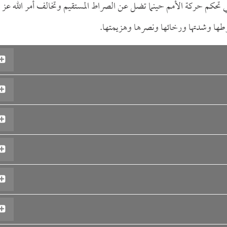
لتي تحكم حركة الأمم حينما تضل عن الصراط المستقيم وتخالف أمر الله عز
طها وشدتها ورخائها ونصرها وهزيمتها.