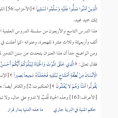
الَّذِينَ آمَنُوا صَلُّوا عَلَيْهِ وَسَلِّمُوا تَسْلِيماً
[الأحز
إنك حميد مجيد.
هذا الدرس التاسع والأربعون من سلسلة الدروس العلمية العامة
ألف وأربعمائة وثلاث عشرة للهجرة، وعنوانه -كما أعلنت في 
ومن الواضح جداً أن هذا العنوان يتحدث عن سنن التدمير لمن ع
فقال تعالى:
الَّذِي خَلَقَ الْمَوْتَ وَالْحَيَاةَ لِيَبْلُوَكُمْ أَيُّكُمْ أَحْسَنُ
الْأِنْسَانَ مِنْ نُطْفَةٍ أَمْشَاجٍ نَبْتَلِيهِ فَجَعَلْنَاهُ سَمِيعاً بَصِيراً
[الإنسان:2] المؤمن مبتلى بإي
يَقُولُوا آمَنَّا وَهُمْ لا يُفْتَنُونَ
[العنكبوت:2] والكافر أيضاً: هو الآخر مبتلى، قال الله تعالى:
[الأعراف:163] وهذه الحياة قُلبٌ لا تدوم على حال، ولا تبقى لأحد، كما قال فيها القائل:
حكم المنية في البرية جاري ما هذه الدنيا بدار قرار