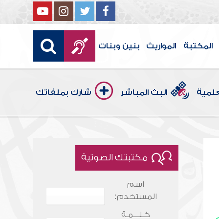
المكتبة
المواريث
بنين وبنات
علمية
البث المباشر
شارك بملفاتك
مكتبتك الصوتية
اسم
المستخدم:
كـلـــمـة