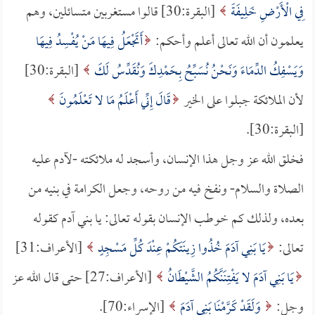
فِي الْأَرْضِ خَلِيفَةً
[البقرة:30] قالوا مستغربين متسائلين، وهم
يعلمون أن الله تعالى أعلم وأحكم:
أَتَجْعَلُ فِيهَا مَنْ يُفْسِدُ فِيهَا
وَيَسْفِكُ الدِّمَاءَ وَنَحْنُ نُسَبِّحُ بِحَمْدِكَ وَنُقَدِّسُ لَكَ
[البقرة:30]
لأن الملائكة جبلوا على الخير
قَالَ إِنِّي أَعْلَمُ مَا لا تَعْلَمُونَ
[البقرة:30].
فخلق الله عز وجل هذا الإنسان، وأسجد له ملائكته -لآدم عليه
الصلاة والسلام- ونفخ فيه من روحه، وجعل الكرامة في بنيه من
بعده، ولذلك كم خوطب الإنسان بقوله تعالى: يا بني آدم كقوله
تعالى:
يَا بَنِي آدَمَ خُذُوا زِينَتَكُمْ عِنْدَ كُلِّ مَسْجِدٍ
[الأعراف:31]
يَا بَنِي آدَمَ لا يَفْتِنَنَّكُمُ الشَّيْطَانُ
[الأعراف:27] حتى قال الله عز
وجل:
وَلَقَدْ كَرَّمْنَا بَنِي آدَمَ
[الإسراء:70].