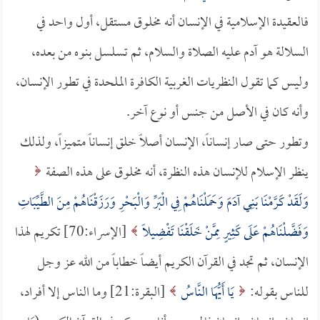
فالعقيدة الإسلامية في الإنسان أنه مخلوق مستقل، أول واحد في
السلالة هو آدم عليه الصلاة والسلام، ثم تسلسل بنوه من بعده،
وليس كما تقول النظريات الغربية الكافرة الملحدة في تطور الإنسان،
وأنه كان في الأصل من جنس أو نوع آخر.
وتطور حتى صار إنساناً، الإنسان أصلاً خلق إنساناً متميزاً، ولذلك
ينظر الإسلام للإنسان هذه النظرة، أنه مخلوق على هذه الصفة
وَلَقَدْ كَرَّمْنَا بَنِي آدَمَ وَحَمَلْنَاهُمْ فِي الْبَرِّ وَالْبَحْرِ وَرَزَقْنَاهُمْ مِنَ الطَّيِّبَاتِ
وَفَضَّلْنَاهُمْ عَلَى كَثِيرٍ مِمَّنْ خَلَقْنَا تَفْضِيلاً
[الإسراء:70] تكريم لهذا
الإنسان، ثم تجد في القرآن الكريم أيضاً خطاباً من الله عز وجل
للناس بقوله:
يَا أَيُّهَا النَّاسُ
[البقرة:21] وما الناس إلا أفراد،