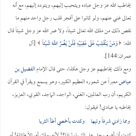
يخاطب الله عز وجل عباده ويتحبب إليهم، ويتودد إليهم، مع أنه
تعالى غني عنهم، ولو كانوا على أفجر قلب رجل واحد منهم ما
نقص ذلك من ملك الله تعالى شيئاً، ولا ضر الله عز وجل شيئاً قال
الله:
وَمَنْ يَنْقَلِبْ عَلَى عَقِبَيْهِ فَلَنْ يَضُرَّ اللَّهَ شَيْئاً
[آل
عمران:144].
ومع ذلك يخاطبهم عز وجل هكذا، حتى قال الإمام
الفضيل بن
عياض
معبراً عن شعوره العظيم الكبير، وهو يسمع ويقرأ في القرآن
الكريم، أن رب العالمين، الغني، الواجد، الماجد، القوي، العزيز،
يخاطبه يا عبادي! فيقول:
ومما زادني شرفاً وتيها وكدت بأخمصي أطأ الثريا
كدت أن أضع رجلي على الثريا، لماذا؟! لأنه يملك أموالاً طائلة! أو