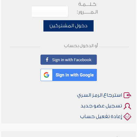
كـلـــمـة
الـمـــــرور:
دخول المشتركين
أو الدخول بحساب
استرجاع الرمز السري
تسجيل عضو جديد
إعادة تفعيل حساب