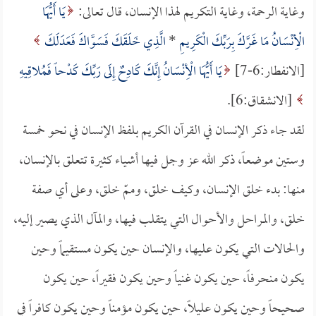
وغاية الرحمة، وغاية التكريم لهذا الإنسان، قال تعالى:
يَا أَيُّهَا
الْأِنْسَانُ مَا غَرَّكَ بِرَبِّكَ الْكَرِيمِ
*
الَّذِي خَلَقَكَ فَسَوَّاكَ فَعَدَلَكَ
[الانفطار:6-7]
يَا أَيُّهَا الْأِنْسَانُ إِنَّكَ كَادِحٌ إِلَى رَبِّكَ كَدْحاً فَمُلاقِيهِ
[الانشقاق:6].
لقد جاء ذكر الإنسان في القرآن الكريم بلفظ الإنسان في نحو خمسة
وستين موضعاً، ذكر الله عز وجل فيها أشياء كثيرة تتعلق بالإنسان،
منها: بدء خلق الإنسان، وكيف خلق، وممّ خلق، وعلى أي صفة
خلق، والمراحل والأحوال التي يتقلب فيها، والمآل الذي يصير إليه،
والحالات التي يكون عليها، والإنسان حين يكون مستقيماً وحين
يكون منحرفاً، حين يكون غنياً وحين يكون فقيراً، حين يكون
صحيحاً وحين يكون عليلاً، حين يكون مؤمناً وحين يكون كافراً في