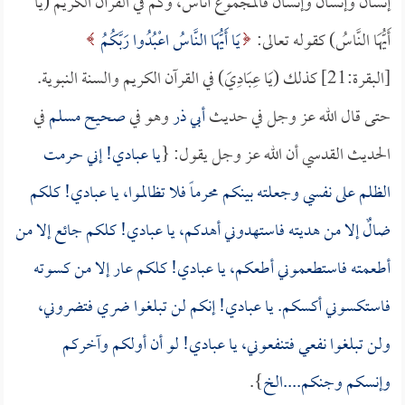
إنسان وإنسان وإنسان فالمجموع أناس، وكم في القرآن الكريم (يَا
أَيُّهَا النَّاسُ) كقوله تعالى:
يَا أَيُّهَا النَّاسُ اعْبُدُوا رَبَّكُمُ
[البقرة:21] كذلك (يَا عِبَادِيَ) في القرآن الكريم والسنة النبوية.
حتى قال الله عز وجل في حديث
أبي ذر
وهو في
صحيح مسلم
في
الحديث القدسي أن الله عز وجل يقول: {
يا عبادي! إني حرمت
الظلم على نفسي وجعلته بينكم محرماً فلا تظالموا، يا عبادي! كلكم
ضالٌ إلا من هديته فاستهدوني أهدكم، يا عبادي! كلكم جائع إلا من
أطعمته فاستطعموني أطعكم، يا عبادي! كلكم عار إلا من كسوته
فاستكسوني أكسكم. يا عبادي! إنكم لن تبلغوا ضري فتضروني،
ولن تبلغوا نفعي فتنفعوني، يا عبادي! لو أن أولكم وآخركم
وإنسكم وجنكم....الخ
}.