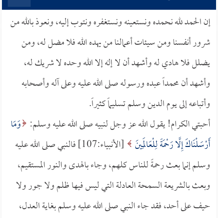
إن الحمد لله نحمده ونستعينه ونستغفره ونتوب إليه، ونعوذ بالله من
شرور أنفسنا ومن سيئات أعمالنا من يهده الله فلا مضل له، ومن
يضلل فلا هادي له وأشهد أن لا إله إلا الله وحده لا شريك له،
وأشهد أن محمداً عبده ورسوله صلى الله عليه وعلى آله وأصحابه
وأتباعه إلى يوم الدين وسلم تسليماً كثيراً.
أحبتي الكرام! يقول الله عز وجل لنبيه صلى الله عليه وسلم:
وَمَا
أَرْسَلْنَاكَ إِلَّا رَحْمَةً لِلْعَالَمِينَ
[الأنبياء:107] فالنبي صلى الله عليه
وسلم إنما بعث رحمةً للناس كلهم، وجاء بالهدى والنور المستقيم،
وبعث بالشريعة السمحة العادلة التي ليس فيها ظلم ولا جور ولا
حيف على أحد، فقد جاء النبي صلى الله عليه وسلم بغاية العدل،