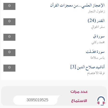
الإعجاز العلمي...من معجزات القرآن
0
زغلول النجار
القدر (24)
0
سفر الحوالي
سورة ق
0
محمد ركابي
سورة فصّلت
0
ياسر سلامة
أناشيد صلاح الدين [3]
0
فرقة الاعتصام
عدد مرات
3095019525
الاستماع