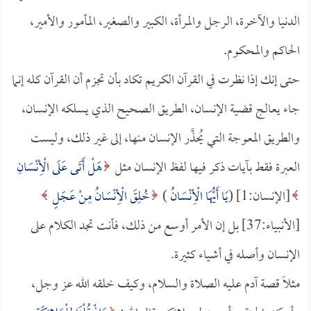
الدنيا والآخرة، الرجل والمرأة، الكبير والصغير، المأمور والأمير،
الحاكم والمحكوم.
حتى إنك إذا نظرت في القرآن الكريم تكاد بأن تجزم أن القرآن كله إنما
جاء يعالج قضية الإنسان، الطريق الصحيح الذي يسلكه الإنسان،
والطريق المعوجة التي يُحذَّر الإنسان منها، إلى غير ذلك، وليست
العبرة فقط بآيات ذكر فيها لفظ الإنسان مثل
هَلْ أَتَى عَلَى الْأِنْسَانِ
[الإنسان:1] (
يَا أَيُّهَا الْأِنْسَانُ
)
خُلِقَ الْأِنْسَانُ مِنْ عَجَلٍ
[الأنبياء:37] بل إن الأمر أوسع من ذلك، فأنت تجد الكلام على
الإنسان وأصله في أشياء كثيرة.
مثلاً قصة آدم عليه الصلاة والسلام، وكيف خلقه الله عز وجل،