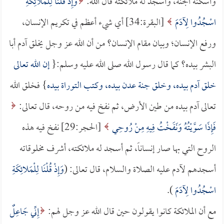
وأسكنه الجنة، وأسجد له ملائكته قال الله:
وَإِذْ قُلْنَا لِلْمَلائِكَةِ
اسْجُدُوا لِآدَمَ
[البقرة:34] أي شيء أعظم في تكريم الإنسان،
ورفع الإنسان؛ وبيان مقام الإنسان؟ من أن الله عز وجل يخلق آدم أبا
البشر بيده؟ كما قال رسول الله صلى الله عليه وسلم:{
إن الله تعالى
خلق آدم بيده، وخلق جنة عدن بيده، وكتب التوراة بيده
} فخلق الله
تعالى آدم بيده من طين الأرض، ثم نفخ فيه من روحه، قال تعالى:
فَإِذَا سَوَّيْتُهُ وَنَفَخْتُ فِيهِ مِنْ رُوحِي
[الحجر:29] نفخ فيه هذه
الروح التي بها صار إنساناً، ثم أسجد له ملائكته، أشرف مخلوقاته
أسجدهم لآدم عليه الصلاة والسلام، قال تعالى: (
وَإِذْ قُلْنَا لِلْمَلائِكَةِ
اسْجُدُوا لِآدَمَ
).
مع أن الملائكة كانوا يقولون حين قال الله عز وجل لهم:
إِنِّي جَاعِلٌ