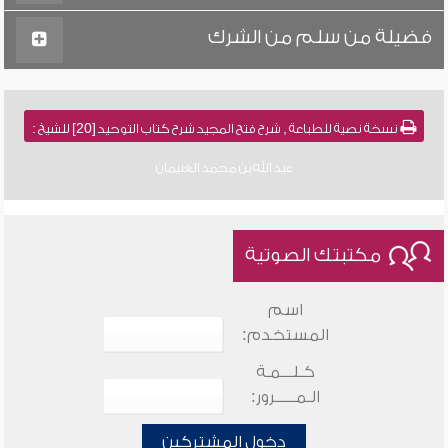
فضيلة من سلم من الشرك
نسخة نصية للطباعة , شرح فتح المجيد شرح كتاب التوحيد [20] للشيخ :
عبد الله بن محمد الغنيمان
مكتبتك الصوتية
اسم
المستخدم:
كـلـــمـة
الـمـــــرور:
دخول المشتركين