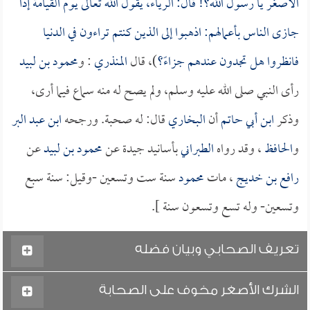
الأصغر يا رسول الله؟! قال: الرياء، يقول الله تعالى يوم القيامة إذا
جازى الناس بأعمالهم: اذهبوا إلى الذين كنتم تراءون في الدنيا
فانظروا هل تجدون عندهم جزاءً؟
)، قال
المنذري
: و
محمود بن لبيد
رأى النبي صلى الله عليه وسلم، ولم يصح له منه سماع فيما أرى،
وذكر
ابن أبي حاتم
أن
البخاري
قال: له صحبة. ورجحه
ابن عبد البر
و
الحافظ
، وقد رواه
الطبراني
بأسانيد جيدة عن
محمود بن لبيد
عن
رافع بن خديج
، مات
محمود
سنة ست وتسعين -وقيل: سنة سبع
وتسعين- وله تسع وتسعون سنة ].
تعريف الصحابي وبيان فضله
الشرك الأصغر مخوف على الصحابة