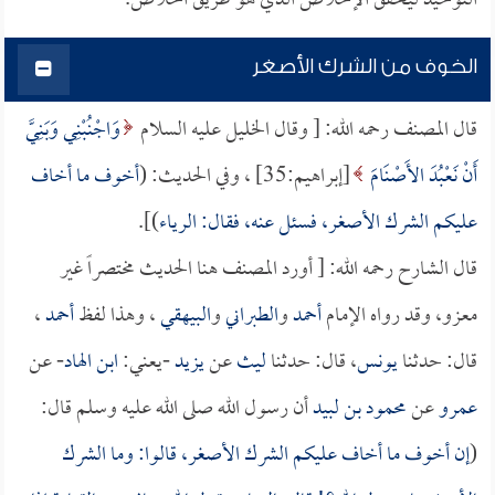
التوحيد ليحقق الإخلاص الذي هو طريق الخلاص.
الخوف من الشرك الأصغر
قال المصنف رحمه الله: [ وقال الخليل عليه السلام
وَاجْنُبْنِي وَبَنِيَّ
أَنْ نَعْبُدَ الأَصْنَامَ
[إبراهيم:35] ، وفي الحديث: (
أخوف ما أخاف
عليكم الشرك الأصغر، فسئل عنه، فقال: الرياء
)].
قال الشارح رحمه الله: [ أورد المصنف هنا الحديث مختصراً غير
معزو، وقد رواه الإمام
أحمد
و
الطبراني
و
البيهقي
، وهذا لفظ
أحمد
،
قال: حدثنا
يونس
، قال: حدثنا
ليث
عن
يزيد
-يعني:
ابن الهاد
- عن
عمرو
عن
محمود بن لبيد
أن رسول الله صلى الله عليه وسلم قال:
(
إن أخوف ما أخاف عليكم الشرك الأصغر، قالوا: وما الشرك