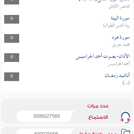
0
المنتصر الكتاني
سورة البينة
0
بهاء الدين الطوالبة
سورة هود
0
محمد جبريل
الأذان- بصوت أحمد الحراسيس
0
أحمد الحراسيس
أناشيد رمضان
0
(...)
عدد مرات
3095027569
الاستماع