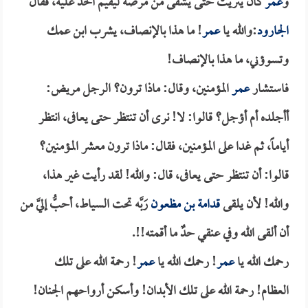
و
عمر
كان يتريث حتى يشفى من مرضه ليقيم الحد عليه، فقال
الجارود
:والله يا
عمر
! ما هذا بالإنصاف، يشرب ابن عمك
وتسوؤني، ما هذا بالإنصاف!
فاستشار
عمر
المؤمنين، وقال: ماذا ترون؟ الرجل مريض:
أأجلده أم أؤجل؟ قالوا: لا! نرى أن تنتظر حتى يعافى، انتظر
أياماً، ثم غدا على المؤمنين، فقال: ماذا ترون معشر المؤمنين؟
قالوا: أن تنتظر حتى يعافى، قال: والله! لقد رأيت غير هذا،
والله! لأن يلقى
قدامة بن مظعون
رَبَّه تحت السياط، أحبُّ إليَّ من
أن ألقى الله وفي عنقي حدٌ ما أقمته!!.
رحمك الله يا
عمر
! رحمك الله يا
عمر
! رحمة الله على تلك
العظام! رحمة الله على تلك الأبدان! وأسكن أرواحهم الجنان!