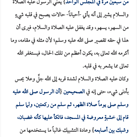
من سبعين مرة في المجلس الواحد
} يعني الرسول عليه الصلاة
والسلام يشير إلى أنه يأتي -أحياناً- حالات يصبح في قلبه شيءٍ
من السهو، يسهو، وقد يغفل عليه الصلاة والسلام، فيرى أن
هذا في حقه تقصير صلى الله عليه وسلم؛ لأن مثله في مقامه، وما
أكرمه الله تعالى به، يكون أعظم من تلك الحال، فيستغفر الله
تعالى مما يشعر به في قلبه.
وكان عليه الصلاة والسلام لشدة قربه إلى الله جلَّ وعلا يحس
بأدنى شيء، حتى إنه في
الصحيحين
{
أن الرسول صلى الله عليه
وسلم صلى يوماً صلاة الظهر، ثم سلم من ركعتين، ولما سلم
قام إلى خشبةٍ معروضة في المسجد، فاتكأ عليها كأنه غضبان،
وشبك بين أصابعه
} وعادة التشبيك غالباً ما يستخدمها من