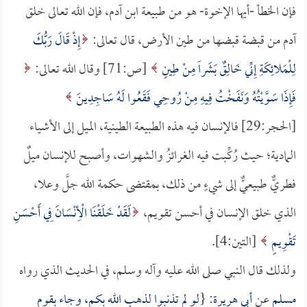
فإن الخطأ -أيها الإخوة- هو من طبيعة ابن آدم، فإن الله تعالى خلق
آدم من قبضة قبضها من طين الأرض، قال تعالى:
إِذْ قَالَ رَبُّكَ
لِلْمَلائِكَةِ إِنِّي خَالِقٌ بَشَراً مِنْ طِينٍ
[ص:71] وقال الله تعالى:
فَإِذَا سَوَّيْتُهُ وَنَفَخْتُ فِيهِ مِنْ رُوحِي فَقَعُوا لَهُ سَاجِدِينَ
[الحجر:29] فالإنسان فيه هذه الطبيعة الطينية، الميل إلى الأشياء
المادية؛ حيث رُكِّبت فيه الغرائزُ والشهوات، وأصبح للإنسان ميلٌ
فطريٌّ طبيعيٌّ إلى شيءٍ من ذلك، بمقتضى حكمة الله جلَّ وعلا،
الذي خلق الإنسان في أحسن تقويم،
لَقَدْ خَلَقْنَا الْأِنْسَانَ فِي أَحْسَنِ
تَقْوِيمٍ
[التين:4].
ولذلك قال النبي صلى الله عليه وآله وسلم، في الحديث الذي رواه
مسلم
عن
أبي هريرة
: {
لو لم تذنبوا لذهب الله بكم، وجاء بقومٍ