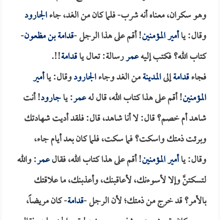
وهو سكران، معناه أنه شرب- فلما كان من الغد، جاء
الجارود
وقال: يا
أمير المؤمنين
! أقم على هذا الرجل -
قدامة بن مظعون
-
كتاب الله؟ فكتب إليه
عمر
رسالة: تعال يا
قدامة
!!.
فجاء
قدامة
إلى
المدينة
من الغد وجاء
الجارود
وقال: يا
أمير
المؤمنين
! أقم على هذا كتاب الله، قال له
عمر
: يا
جارود
! أنت
شاهد أم خصم؟ قال: لا أنا شاهد، قال: فلقد أديت شهادتك
وبرئت ذمتك واسكت؟ فما سكت، فلما كان بعد أيام جاء،
وقال: يا
أمير المؤمنين
! أقم على هذا كتاب الله، فقال
عمر
: والله
لتسكتنَّ وإلا لأسوءنك، لأعاقبنك، وأعذبنك، ما علاقتك
بالأمر؟ قد خرج من ذمتك؛ لأن الرجل -
قدامة
- كان مريضاً،