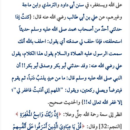
على الله ويستغفر، في
سنن أبي داود
و
الترمذي
و
ابن ماجة
وغيرهم، عن
علي بن أبي طالب
رضي الله عنه قال: {
كنتُ إذا
حدثني أحدٌ من أصحاب محمد صلى الله عليه وسلم حديثاً
استحلفته، فإذا حلف لي صدقته أي يقول: احلف بالله أنك
سمعت الرسول عليه الصلاة والسلام يقول هذا الكلام، يقول
علي
رضي الله عنه: وقد حدثني
أبو بكر
وصدق
أبو بكر
!! أن
النبي صلى الله عليه وسلم قال: ما من عبدٍ يذنبُ ذنباً، ثم يقوم
فيتوضأ ويصلي ركعتين، ويقول: "اللهم إني أذنبتُ فاغفر لي"؛
إلا غفر الله تعالى له!!
} والحديث صحيح.
انظر إلى سعة رحمة الله جلَّ وعلا:
إِنَّ رَبَّكَ وَاسِعُ الْمَغْفِرَةِ
[النجم:32] وقال:
قُلْ يَا عِبَادِيَ الَّذِينَ أَسْرَفُوا عَلَى أَنْفُسِهِمْ