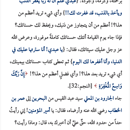
برحمته، وكرمه، وجوده: {
عبدي علم أن له رباً يغفر الذنب
ويأخذ بالذنب، قد غفرت لك!!
} وأي شيء تريد أعظم من
هذا؟! أعظم من أن يتجاوز عن ذنبك، ويحفظ لك حسناتك؟
فإذا جاء يوم القيامة أتتك حسناتك كاملةً موفورة، وعرض الله
عز وجل عليك سيئاتك، فقال: {
يا عبدي! أنا سترتها عليك في
الدنيا، وأنا أغفرها لك اليوم
} ثم تعطى كتاب حسناتك بيمينك،
أي شيء تريد بعد هذا؟! وأي فضلٍ أعظم من هذا؟!
إِنَّ رَبَّكَ
وَاسِعُ الْمَغْفِرَةِ
[النجم:32].
جاء
الجارود بن المعلي
سيد عبد القيس من
البحرين
إلى
عمر بن
الخطاب
رضي الله عنه وأرضاه، فقال: يا
أمير المؤمنين
! إني رأيتُ
حداً من حدود الله، حقٌ عليَّ أن أخبرك به، قال: وماذا رأيت؟