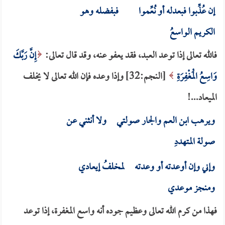
إن عُذِّبوا فبعدله أو نُعِّموا فبفضله وهو
الكريم الواسعُ
فالله تعالى إذا توعد العبد، فقد يعفو عنه، وقد قال تعالى:
إِنَّ رَبَّكَ
وَاسِعُ الْمَغْفِرَةِ
[النجم:32] وإذا وعده فإن الله تعالى لا يخلف
الميعاد...!
ويرهب ابن العم والجار صولتي ولا أنثني عن
صولة المتهددِ
وإني وإن أوعدته أو وعدته لمخلفُ إيعادي
ومنجز موعدي
فهذا من كرم الله تعالى وعظيم جوده أنه واسع المغفرة، إذا توعد