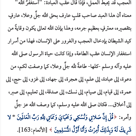
العجب قد يحبط العمل، فإذا قال عقب العبادة: "أستغفرُ الله"
معناه أن هذا العبد صاحب قلبٍ عارف بحق الله جلَّ وعلا، عارفٍ
بتقصيره، معترفٍ بعظيم جرمه، وهذا بإذن الله تعالى يكون وقايةً من
كيد الشيطان بإدخال العجب والغرور على الإنسان، فهذا من أسرار
استغفار الإنسان عقب الطاعة، وإذا كانت حياة الرسول صلى الله
عليه وآله وسلم -كلها- طاعةً لله جلَّ وعلا، كما وصفت لكم، من
دعوة، إلى عبادة، إلى علم، إلى هجرة، إلى جهاد، إلى غزو، إلى حج، إلى
عمرة، إلى قيام، إلى صيام، إلى نسك، إلى صدقة، إلى تعليم، إلى صبر،
إلى أخلاق... فكان صلى الله عليه وسلم، كما وصف الله عز جلَّ
وأمره:
قُلْ إِنَّ صَلاتِي وَنُسُكِي وَمَحْيَايَ وَمَمَاتِي لِلَّهِ رَبِّ الْعَالَمِينَ
*
لا
شَرِيكَ لَهُ وَبِذَلِكَ أُمِرْتُ وَأَنَا أَوَّلُ الْمُسْلِمِينَ
[الأنعام:163].