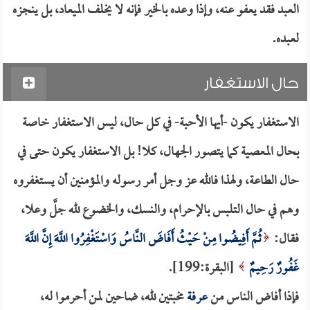
العبد فقد يعفو عنه، وإذا وعده بالخير فإنه لا يخلف الميعاد، بل ينجزه
لعبده.
حال الاستغفار
الاستغفار يكون -أيها الأحبة- في كل حال، ليس الاستغفار خاصة
بحال المعصية كما يتصور الجهال، كلا! بل الاستغفار يكون حتى في
حال الطاعة، ولهذا فالله عز وجل أمر رسوله والمؤمنين أن يستغفروه
وهم في حال التلبس بالإحرام، والنسك، والخضوع لله جلَّ وعلا،
فقال:
ثُمَّ أَفِيضُوا مِنْ حَيْثُ أَفَاضَ النَّاسُ وَاسْتَغْفِرُوا اللَّهَ إِنَّ اللَّهَ
غَفُورٌ رَحِيمٌ
[البقرة:199].
فإذا أفاض الناس من
عرفة
مخبتين لله، ضاحين لمن أحرموا له،