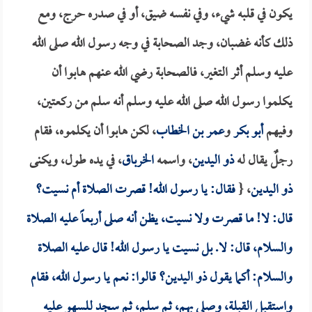
يكون في قلبه شيء، وفي نفسه ضيق، أو في صدره حرج، ومع
ذلك كأنه غضبان، وجد الصحابة في وجه رسول الله صلى الله
عليه وسلم أثر التغير، فالصحابة رضي الله عنهم هابوا أن
يكلموا رسول الله صلى الله عليه وسلم أنه سلم من ركعتين،
وفيهم
أبو بكر
و
عمر بن الخطاب
، لكن هابوا أن يكلموه، فقام
رجلٌ يقال له
ذو اليدين
، واسمه
الخرباق
، في يده طول، ويكنى
ذو اليدين
، {
فقال: يا رسول الله! قصرت الصلاة أم نسيت؟
قال: لا! ما قصرت ولا نسيت، يظن أنه صلى أربعاً عليه الصلاة
والسلام، قال: لا. بل نسيت يا رسول الله! قال عليه الصلاة
والسلام: أكما يقول
ذو اليدين
؟ قالوا: نعم يا رسول الله، فقام
واستقبل القبلة، وصلى بهم، ثم سلم، ثم سجد للسهو عليه