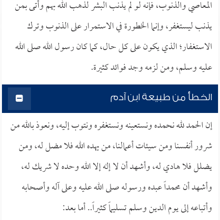
المعاصي والذنوب، فإنه لو لم يذنب البشر لذهب الله بهم وأتى بمن
يذنب ليستغفر، وإنما الخطورة في الاستمرار على الذنوب وترك
الاستغفار؛ الذي يكون على كل حال، كما كان رسول الله صلى الله
عليه وسلم، ومن لزمه وجد فوائد كثيرة.
الخطأ من طبيعة ابن آدم
إن الحمد لله نحمده ونستعينه ونستغفره ونتوب إليه، ونعوذ بالله من
شرور أنفسنا ومن سيئات أعمالنا، من يهده الله فلا مضل له، ومن
يضلل فلا هادي له، وأشهد أن لا إله إلا الله وحده لا شريك له،
وأشهد أن محمداً عبده ورسوله صلى الله عليه وعلى آله وأصحابه
وأتباعه إلى يوم الدين وسلم تسليماً كثيراً.. أما بعد: