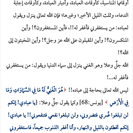
أوقاتها المناسبة، كأوقات العبادة، وأدبار العبادة، وكأوقات إجابة
الدعاء، وثلث الليل الأخير؛ وغيرها؛ فإن الله تعالى ينـزل ويقول
لعباده: من يستغفرني فأغفر له!!، فأين المستغفرون؟! وأين
المنكسرون؟! وأين المقبلون على الله عز وجل؟! وأين المخبتون إلى
الله؟!
الله جلَّ وعلا وهو الغني ينـزل إلى سماء الدنيا ويقول: من يستغفرني
فأغفر له...!
ليس الله تعالى بحاجة إلى عباده!!
هُوَ الْغَنِيُّ لَهُ مَا فِي السَّمَاوَاتِ وَمَا
فِي الْأَرْضِ
[يونس:68] وكما يقول جلَّ وعلا: {
يا عبادي! إنكم
لن تبلغوا ضُري فتضروني، ولن تبلغوا نفعي فتنفعوني!! يا عبادي!
إنكم تخطئون بالليل والنهار، وأنا أغفر الذنوب جميعاً، فاستغفروني