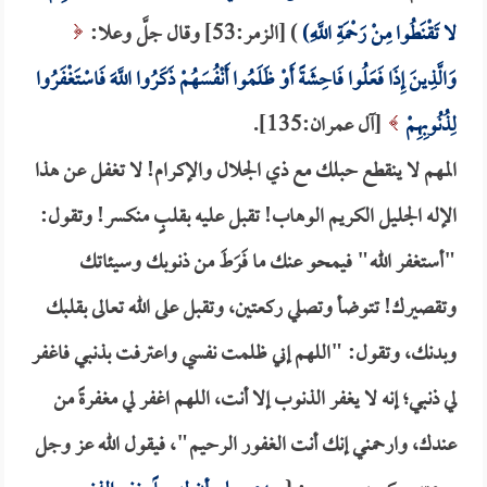
لا تَقْنَطُوا مِنْ رَحْمَةِ اللَّهِ)
) [الزمر:53] وقال جلَّ وعلا:
وَالَّذِينَ إِذَا فَعَلُوا فَاحِشَةً أَوْ ظَلَمُوا أَنْفُسَهُمْ ذَكَرُوا اللَّهَ فَاسْتَغْفَرُوا
لِذُنُوبِهِمْ
[آل عمران:135].
المهم لا ينقطع حبلك مع ذي الجلال والإكرام! لا تغفل عن هذا
الإله الجليل الكريم الوهاب! تقبل عليه بقلبٍ منكسر! وتقول:
"أستغفر الله" فيمحو عنك ما فَرَطَ من ذنوبك وسيئاتك
وتقصيرك! تتوضأ وتصلي ركعتين، وتقبل على الله تعالى بقلبك
وبدنك، وتقول: "اللهم إني ظلمت نفسي واعترفت بذنبي فاغفر
لي ذنبي؛ إنه لا يغفر الذنوب إلا أنت، اللهم اغفر لي مغفرةً من
عندك، وارحمني إنك أنت الغفور الرحيم"، فيقول الله عز وجل