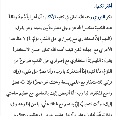
أغفر لكم
}.
ذكر
النووي
رحمه الله تعالى في كتابه
الأذكار
: أن أعرابياً وُجدَ واقفاً
عند الكعبة منكسراً لله عز وجل منطرحاً بين يديه، وهو يقول:
(اللهم! إنَّ استغفاري مع إصراري على الذنبِ لؤمٌ..!) لاحظ هذا
الأعرابي مع جهله؛ لكن كيف ألهمه الله تعالى حسن الاستغفار!
يقول: اللهم إنَّ استغفاري مع إصراري على الذنبِ لهو نوعٌ من
اللؤمٌ، فأنا لئيم؛ إذاً أستغفرك يا رب، وأنا مصرٌ على ذنبي، (وإن
تركي للاستغفار مع علمي بِسعة رحمتك لهو عجزٌ) فإن الله تعالى
واسع المغفرة، (يا رب: أنا أتبغض إليك بالمعاصي مع عظيم حاجتي
إليك، وأنت تتحببُ إليَّ بالنعم مع غناك عنَّي، يا من إذا وعد وفى،
وإذا توعَّدَ تجاوز وعفى، أدخل عظيم جرمي في عظيم رحمتك يا