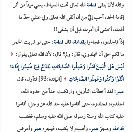
والله لأن يلقى
قدامة
الله تعالى تحت السياط، يعني ميتاً من أثر
إقامة الحد، أحب إليَّ من أن ألقى الله تعالى وفي عنقي حدٌ ما
أقمته، أخشى أن أموت قبل أن يشفى!!
إذاً فاجلدوه، فجاءوا بـ
قدامة
، قال
قدامة
: حتى لو شربت الخمر
ما لكم حق أن تجلدوني، قال: ولم؟ قال: لأن الله تعالى يقول:
لَيْسَ عَلَى الَّذِينَ آمَنُوا وَعَمِلُوا الصَّالِحَاتِ جُنَاحٌ فِيمَا طَعِمُوا إِذَا مَا
اتَّقَوْا وَآمَنُوا وَعَمِلُوا الصَّالِحَاتِ
[المائدة:93] فتأول، قال
عمر
: لقد أخطأت التأويل، وارتكبت حداً من حدود الله،
اجلدوه، فجلدوه، حتى أقاموا عليه حد الله عز وجل، أقاموا
عليه كتاب الله وسنة رسوله صلى الله عليه وسلم، فغضب
قدامة
، وهجرَ
عمر
، وأصبح لا يكلمه، فهجره
عمر
وأعرض