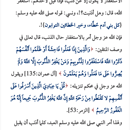
الاستغفار لا يكون إلا عن ذنب، فإذا قيل لأحدهم: استغفر
الله، قال: وهل أذنبت؟!، ونسي: قوله صلى الله عليه وسلم:
{
كل بني آدم خَطَّاء، وخير الخطائين التوابون
}!.
فإن الله عز وجل أمر بالاستغفار حال الذنب، قال تعالى في
وصف المتقين:
وَالَّذِينَ إِذَا فَعَلُوا فَاحِشَةً أَوْ ظَلَمُوا أَنْفُسَهُمْ
ذَكَرُوا اللَّهَ فَاسْتَغْفَرُوا لِذُنُوبِهِمْ وَمَنْ يَغْفِرُ الذُّنُوبَ إِلَّا اللَّهُ وَلَمْ
يُصِرُّوا عَلَى مَا فَعَلُوا وَهُمْ يَعْلَمُونَ
[آل عمران:135] ويقول
الله عز وجل في محكم تنـزيله:
قُلْ يَا عِبَادِيَ الَّذِينَ أَسْرَفُوا عَلَى
أَنْفُسِهِمْ لا تَقْنَطُوا مِنْ رَحْمَةِ اللَّهِ إِنَّ اللَّهَ يَغْفِرُ الذُّنُوبَ جَمِيعاً إِنَّهُ هُوَ
الْغَفُورُ الرَّحِيمُ
[الزمر:53].
ولهذا أمر النبي صلى الله عليه وسلم العبد، كلما أذنب أن يقبل