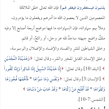
يذنبون فيستغفرون فيغفر لهم
} فإن الله تعالى خلق الملائكة
المعصومين الذين لا يعصون الله ما أمرهم ويفعلون ما يؤمرون،
وملأ بهم سماواته، فإن السماوات ما فيها موضع أربعة أصابع إلا وفيه
ملكٌ واضع جبهته ساجدٌ لله عز وجل، أو راكعٌ، أو قائم.
وخلق الشياطين للشرِ والفساد والإفساد والإضلال والوسوسة،
وخلق الِإنسان القابل للخير والشر، وقال تعالى:
وَهَدَيْنَاهُ النَّجْدَيْنِ
[البلد:10] وقال تعالى:
إِنَّا هَدَيْنَاهُ السَّبِيلَ إِمَّا شَاكِراً وَإِمَّا كَفُوراً
[الإنسان:3] وقال تعالى:
وَنَفْسٍ وَمَا سَوَّاهَا
*
فَأَلْهَمَهَا فُجُورَهَا
وَتَقْوَاهَا
*
قَدْ أَفْلَحَ مَنْ زَكَّاهَا
*
وَقَدْ خَابَ مَنْ دَسَّاهَا
[الشمس:7-10].