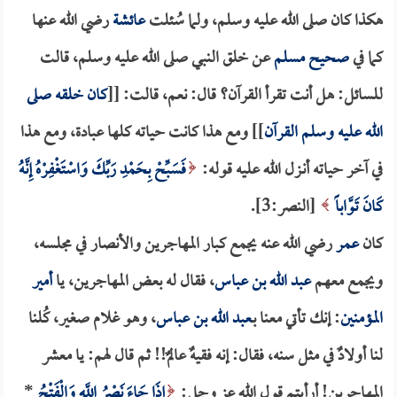
هكذا كان صلى الله عليه وسلم، ولما سُئلت
عائشة
رضي الله عنها
كما في
صحيح مسلم
عن خلق النبي صلى الله عليه وسلم، قالت
للسائل: هل أنت تقرأ القرآن؟ قال: نعم، قالت: [[
كان خلقه صلى
الله عليه وسلم القرآن
]] ومع هذا كانت حياته كلها عبادة، ومع هذا
في آخر حياته أنـزل الله عليه قوله:
فَسَبِّحْ بِحَمْدِ رَبِّكَ وَاسْتَغْفِرْهُ إِنَّهُ
كَانَ تَوَّاباً
[النصر:3].
كان
عمر
رضي الله عنه يجمع كبار المهاجرين والأنصار في مجلسه،
ويجمع معهم
عبد الله بن عباس
، فقال له بعض المهاجرين، يا
أمير
المؤمنين
: إنك تأتي معنا بـ
عبد الله بن عباس
، وهو غلام صغير، كُلنا
لنا أولادٌ في مثل سنه، فقال: إنه فقيهٌ عالمٌ!! ثم قال لهم: يا معشر
المهاجرين! أرأيتم قول الله عز وجل:
إِذَا جَاءَ نَصْرُ اللَّهِ وَالْفَتْحُ
*