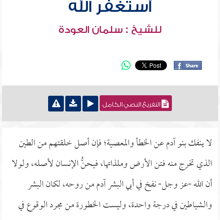
أستغفر الله
للشيخ : سلمان العودة
التفريغ النصي الكامل
لا ينفك بنو آدم عن الخطأ والمعصية؛ فإن أصل خلقتهم من الطين
الذي تخرج منه فتن الأرض وملذاتها، فيحنُّ الإنسان لأصله، ولولا
أن الله -عز وجل- نفخ في أبي البشر آدم من روحه، لكان البشر
والشياطين في درجة واحدة، وليست الخطورة من مجرد الوقوع في