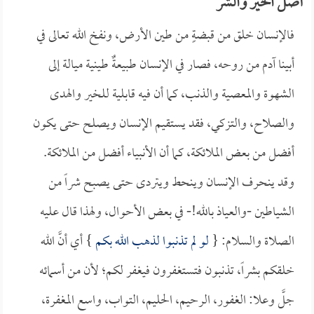
أصل الخير والشر
فالإنسان خلق من قبضةٍ من طين الأرض، ونفخ الله تعالى في
أبينا آدم من روحه، فصار في الإنسان طبيعةٌ طينية ميالة إلى
الشهوة والمعصية والذنب، كما أن فيه قابلية للخير والهدى
والصلاح، والتزكي، فقد يستقيم الإنسان ويصلح حتى يكون
أفضل من بعض الملائكة، كما أن الأنبياء أفضل من الملائكة.
وقد ينحرف الإنسان وينحط ويتردى حتى يصبح شراً من
الشياطين -والعياذ بالله!- في بعض الأحوال، ولهذا قال عليه
الصلاة والسلام: {
لو لم تذنبوا لذهب الله بكم
} أي أنَّ الله
خلقكم بشراً، تذنبون فتستغفرون فيغفر لكم؛ لأن من أسمائه
جلَّ وعلا: الغفور، الرحيم، الحليم، التواب، واسع المغفرة،