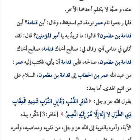
عنه، وحجَّا لا يكلم أحدهما الآخر.
فلما رجعوا نام
عمر
نومة، ثم استيقظ، وقال: أين
قدامة
؟ أين
قدامة بن مظعون
؟ قالوا: ما تريدُ به يا
أمير المؤمنين
؟ قال: لقد
أتاني في منامي آتٍ وقال لي: صالح أخاك
قدامة
، صالح أخاك
قدامة بن مظعون
، صالحه، فأبى
قدامة
أن يأتي، فكتب إليه
عمر
:
من عبد الله
عمر بن الخطاب
إلى
قدامة بن مظعون
، السلام على
من اتبع الهدى. أما بعد:
يقول الله عز وجل:
غَافِرِ الذَّنْبِ وَقَابِلِ التَّوْبِ شَدِيدِ الْعِقَابِ
ذِي الطَّوْلِ لا إِلَهَ إِلَّا هُوَ إِلَيْهِ الْمَصِيرُ
[غافر:3] ذكَّره بهذه
الآية، وأمره بالتوبة إلى الله عز وجل، من ذنوبه ومعاصيه، وأمره