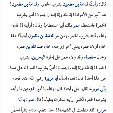
قال: رأيتُ
قدامة بن مظعون
يشرب الخمر، و
قدامة بن مظعون
!
هذا أمير من الأمراء!! إنا لله وإنا إليه راجعون! أمير يشرب
الخمر! فاستعظم
عمر
ذلك أيما استعظام! وقال: أرأيته؟! قال:
والله رأيته يشرب الخمر، ومن هو
قدامة بن مظعون
أيضاً؟ هذا
خال أولاد
عمر
، يعني أخو زوجته، خال
عبد الله بن عمر
،
وخال
حفصة
، وقد ولاه
عمر
على إمارة
البحرين
، يشرب
الخمر!! إنا لله وإنا إليه راجعون! أميرٌ يشرب الخمر!!، هل معك
على هذا أحد؟ قال: نعم، اسأل
أبا هريرة
رضي الله عنه، فجاء
بـ
أبي هريرة
، قال: هل رأيته؟ قال: والله يا
أمير المؤمنين
ما رأيته
يشرب الخمر، لكنني رأيته سكران يتقيأ..! قال
عمر
: يا
أبا
هريرة
! لقد تنطعت في الشهادة!! -هذا تنطع، مادام يتقيأ الخمر