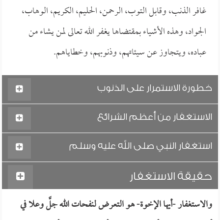
غافر الذنب، وقابل التوب، الرحمن، الحليم، الكريم، الوهاب،
الجواد، وهذه الأشياء بمقتضاها يغفر الله تعالى لمن يشاء من
عباده، ويتجاوز عن سيئاتهم، وذنوبهم، وخطاياهم.
خطورة الاستمرار على الذنوب
الاستغفار من أعظم الشرائع
استغفار النبي صلى الله عليه وسلم
حقيقة الاستغفار
والاستغفار -أيها الإخوة- هو التعرض لنفحات الله جلَّ وعلا في