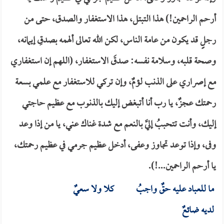
أرحم الراحمين!) هذا التبتل، هذا الاستغفار والصدق، حتى من
رجلٍ قد يكون من عامة الناس، لكن الله تعالى ألهمه بصدقِ إيمانه،
وصحة قلبه، وسلامة نفسه: صدقَ الاستغفار، (اللهم إن استغفاري
مع إصراري على الذنب لؤمٌ، وإن تركي للاستغفار مع علمي بسعة
رحمتك عجزٌ، يا رب أنا أتبغض إليك بالذنوب مع عظيم حاجتي
إليك، وأنت تتحببُ إليَّ بالنعم مع شدة غناك عني، يا من إذا وعد
وفى، وإذا توعد تجاوز وعفى، أدخل عظيم جرمي في عظيم رحمتك،
يا أرحم الراحمين...!).
ما للعباد عليه حقٌ واجبُ كلا ولا سعيٌ
لديه ضائعٌ