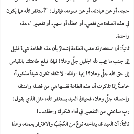
حجه، أو عن عبادته، أو عن صومه، فيقول: "أستغفر الله عما يكون
في هذه العبادة من نقصٍ، أو خطأ، أو سهوٍ، أو تقصير"، هذه
واحدة.
ثانياً: أن استغفارك عقب الطاعة إشعارٌ بأن هذه الطاعة شيءٌ قليل
إلى جنب ما يجب لله الجليل جلَّ وعلا! فماذا تبلغ طاعتك بالقياس
إلى حق الله جلَّ وعلا؟! إنها -والله- لا تكاد تكون شيئاً مذكوراً،
خاصةً إذا تذكرت أن هذه الطاعة نفسها هي من فضله وامتنانه
وإحسانه جلَّ وعلا، فحينئذٍ العبد يستغفر الله، مثل الذي يقول:
ربِ سامحني عن التقصير في أداء شكرك وحقك...!
ثالثاً: أن العبد قد يداخله نوعٌ من العُجْبُ والاغترار بعمله، وهذا