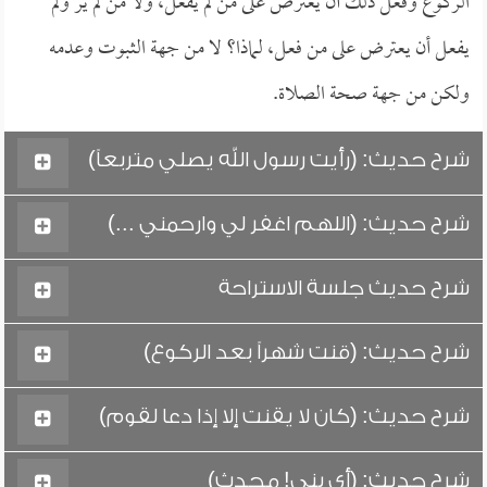
الركوع وفعل ذلك أن يعترض على من لم يفعل، ولا من لم ير ولم
يفعل أن يعترض على من فعل، لماذا؟ لا من جهة الثبوت وعدمه
ولكن من جهة صحة الصلاة.
شرح حديث: (رأيت رسول الله يصلي متربعاً)
شرح حديث: (اللهم اغفر لي وارحمني ...)
شرح حديث جلسة الاستراحة
شرح حديث: (قنت شهراً بعد الركوع)
شرح حديث: (كان لا يقنت إلا إذا دعا لقوم)
شرح حديث: (أي بني! محدث)