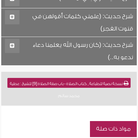
شرح حديث: (علمني كلمات أقولهن في
قنوت الفجر)
شرح حديث: (كان رسول الله يعلمنا دعاء
ندعو به..)
نسخة نصية للطباعة , كتاب الصلاة - باب صفة الصلاة [9] للشيخ : عطية
محمد سالم
مواد ذات صلة