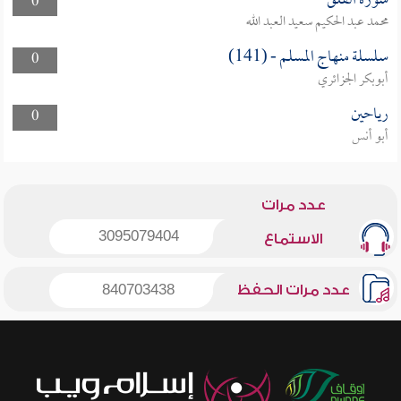
سورة الفلق
0
محمد عبد الحكيم سعيد العبد الله
سلسلة منهاج المسلم - (141)
0
أبوبكر الجزائري
رياحين
0
أبو أنس
عدد مرات
3095079404
الاستماع
عدد مرات الحفظ
840703438