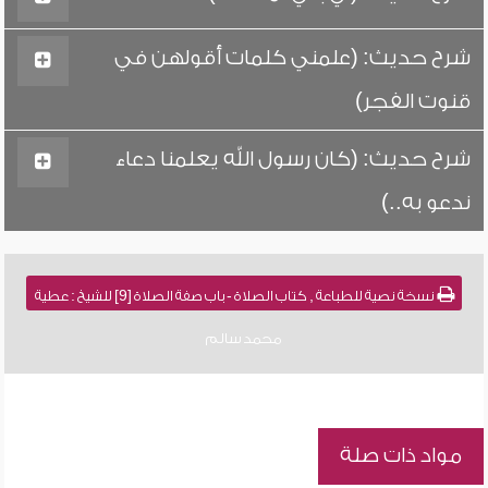
شرح حديث: (علمني كلمات أقولهن في
قنوت الفجر)
شرح حديث: (كان رسول الله يعلمنا دعاء
ندعو به..)
نسخة نصية للطباعة , كتاب الصلاة - باب صفة الصلاة [9] للشيخ : عطية
محمد سالم
مواد ذات صلة