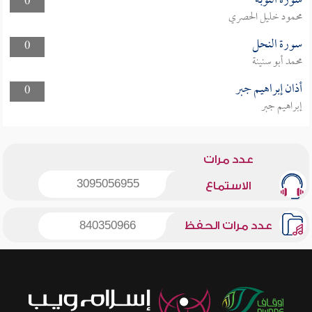
سورة التوبة
0
محمود خليل الحصري
سورة النحل
0
محمد أبو سنينة
أذان إبراهيم جبر
0
إبراهيم جبر
عدد مرات
3095056955
الاستماع
عدد مرات الحفظ
840350966