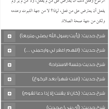
الركوع وفعل ذلك أن يعترض على من لم يفعل، ولا من لم ير ولم
يفعل أن يعترض على من فعل، لماذا؟ لا من جهة الثبوت وعدمه
ولكن من جهة صحة الصلاة.
شرح حديث: (رأيت رسول الله يصلي متربعاً)
شرح حديث: (اللهم اغفر لي وارحمني ...)
شرح حديث جلسة الاستراحة
شرح حديث: (قنت شهراً بعد الركوع)
شرح حديث: (كان لا يقنت إلا إذا دعا لقوم)
شرح حديث: (أي بني! محدث)