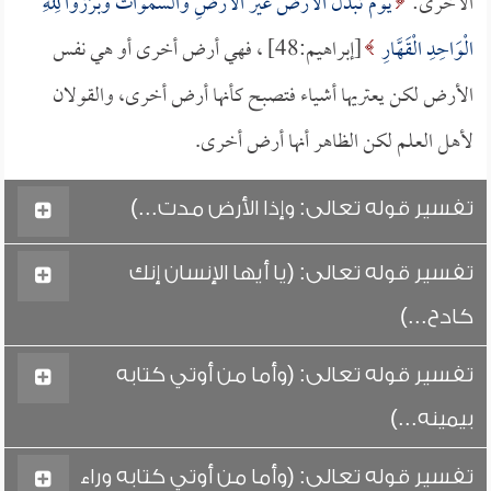
الأخرى:
يَوْمَ تُبَدَّلُ الأَرْضُ غَيْرَ الأَرْضِ وَالسَّمَوَاتُ وَبَرَزُوا لِلَّهِ
الْوَاحِدِ الْقَهَّارِ
[إبراهيم:48] ، فهي أرض أخرى أو هي نفس
الأرض لكن يعتريها أشياء فتصبح كأنها أرض أخرى، والقولان
لأهل العلم لكن الظاهر أنها أرض أخرى.
تفسير قوله تعالى: وإذا الأرض مدت...)
تفسير قوله تعالى: (يا أيها الإنسان إنك
كادح...)
تفسير قوله تعالى: (وأما من أوتي كتابه
بيمينه...)
تفسير قوله تعالى: (وأما من أوتي كتابه وراء