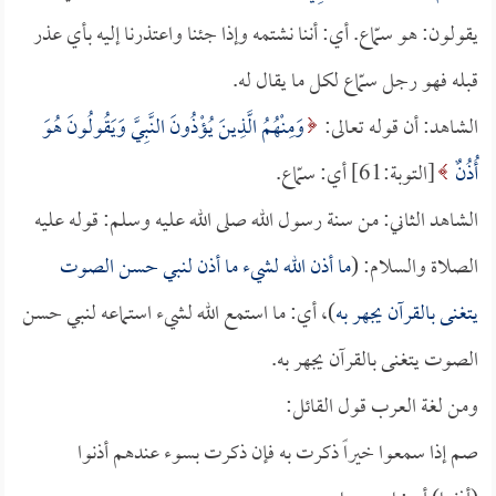
يقولون: هو سمّاع. أي: أننا نشتمه وإذا جئنا واعتذرنا إليه بأي عذر
قبله فهو رجل سمّاع لكل ما يقال له.
الشاهد: أن قوله تعالى:
وَمِنْهُمُ الَّذِينَ يُؤْذُونَ النَّبِيَّ وَيَقُولُونَ هُوَ
أُذُنٌ
[التوبة:61] أي: سمّاع.
الشاهد الثاني: من سنة رسول الله صلى الله عليه وسلم: قوله عليه
الصلاة والسلام: (
ما أذن الله لشيء ما أذن لنبي حسن الصوت
يتغنى بالقرآن يجهر به
)، أي: ما استمع الله لشيء استماعه لنبي حسن
الصوت يتغنى بالقرآن يجهر به.
ومن لغة العرب قول القائل:
صم إذا سمعوا خيراً ذكرت به فإن ذكرت بسوء عندهم أذنوا