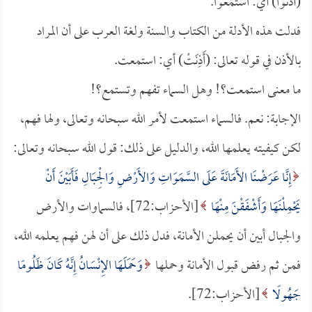
(أذنوا) أي: استمعوا.
فدلت هذه الأدلة من الكتاب والسنة ولغة العرب على أن المراد
بالأذن في قوله تعالى: (أَذِنَتْ) أي: استمعت.
ما معنى استمعت؟! وهل السماء تفهم وتستمع؟!
الإجابة: نعم. فالسماء استمعت لأمر الله سبحانه وتعالى، ولها فهم،
لكن كيفيته يعلمها الله، والدليل على ذلك: قول الله سبحانه وتعالى:
إِنَّا عَرَضْنَا الأَمَانَةَ عَلَى السَّمَوَاتِ وَالأَرْضِ وَالْجِبَالِ فَأَبَيْنَ أَنْ
يَحْمِلْنَهَا وَأَشْفَقْنَ مِنْهَا
[الأحزاب:72]، فالسماوات والأرض
والجبال أبين أن يحملن الأمانة، فدل ذلك على أن لهن فهم يعلمه الله،
فمن ثم رفض قبول الأمانة وحملها
وَحَمَلَهَا الإِنْسَانُ إِنَّهُ كَانَ ظَلُومًا
جَهُولًا
[الأحزاب:72].