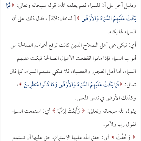
ودليل آخر على أن للسماء فهم يعلمه الله: قوله سبحانه وتعالى:
فَمَا
بَكَتْ عَلَيْهِمُ السَّمَاءُ وَالأَرْضُ
[الدخان:29] ، فدل ذلك على أن
السماء لها بكاء.
أي: تبكي على أهل الصلاح الذين كانت ترفع أعمالهم الصالحة من
أبواب السماء فإذا ماتوا انقطعت الأعمال الصالحة فبكت عليهم
السماء، أما أهل الفجور والعصيان فلا تبكي عليهم السماء، كما قال
تعالى:
فَمَا بَكَتْ عَلَيْهِمُ السَّمَاءُ وَالأَرْضُ وَمَا كَانُوا مُنظَرِينَ
،
وكذلك الأرض في نفس المعنى.
يقول الله سبحانه وتعالى:
وَأَذِنَتْ لِرَبِّهَا
أي: استمعت السماء
لقول ربها ولأمر.
وَحُقَّتْ
أي: حقق الله عليها الاستماع، حق عليها أن تستمع