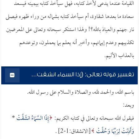
القيامة عندما يدعى لأخذ كتابه، فهل سيأخذ كتابه بيمينه فيسعد
سعادة ما بعدها شقاوة، أم سيأخذ كتابه بشماله من وراء ظهره فيصلى
نار جهنم والعياذ بالله؟! ولهذا استنكر سبحانه وتعالى على المعرضين
تكذيبهم وعدم إيمانهم، وأخبر أنه يعلم بما يعملون، وتوعدهم
بالعذاب الأليم.
تفسير قوله تعالى: (إذا السماء انشقت...
باسم الله، والحمد لله، والصلاة والسلام على رسول الله.
وبعد:
فيقول الله سبحانه وتعالى في كتابه الكريم:
إِذَا السَّمَاءُ انشَقَّتْ
*
وَأَذِنَتْ لِرَبِّهَا وَحُقَّتْ
[الانشقاق:1-2] .