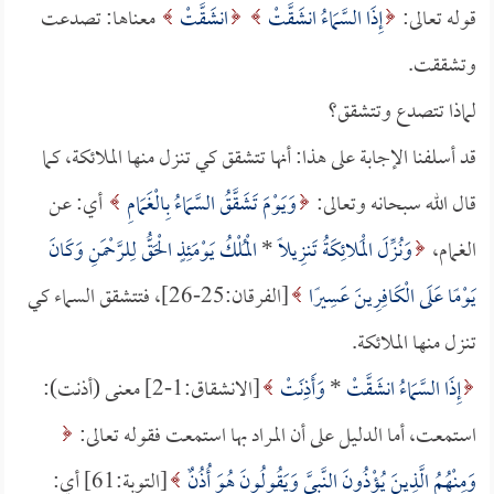
قوله تعالى:
إِذَا السَّمَاءُ انشَقَّتْ
انشَقَّتْ
معناها: تصدعت
وتشققت.
لماذا تتصدع وتتشقق؟
قد أسلفنا الإجابة على هذا: أنها تتشقق كي تنزل منها الملائكة، كما
قال الله سبحانه وتعالى:
وَيَوْمَ تَشَقَّقُ السَّمَاءُ بِالْغَمَامِ
أي: عن
الغمام،
وَنُزِّلَ الْمَلائِكَةُ تَنزِيلًا
*
الْمُلْكُ يَوْمَئِذٍ الْحَقُّ لِلرَّحْمَنِ وَكَانَ
يَوْمًا عَلَى الْكَافِرِينَ عَسِيرًا
[الفرقان:25-26]، فتتشقق السماء كي
تنزل منها الملائكة.
إِذَا السَّمَاءُ انشَقَّتْ
*
وَأَذِنَتْ
[الانشقاق:1-2] معنى (أذنت):
استمعت، أما الدليل على أن المراد بها استمعت فقوله تعالى:
وَمِنْهُمُ الَّذِينَ يُؤْذُونَ النَّبِيَّ وَيَقُولُونَ هُوَ أُذُنٌ
[التوبة:61] أي: