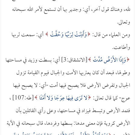
لله، وهناك قول آخر، أي: وجدير بها أن تستمع لأمر الله سبحانه
وتعالى.
ومن العلماء من قال:
وَأَذِنَتْ لِرَبِّهَا وَحُقَّتْ
أي: سمعت لربها
وأطاعت.
وَإِذَا الأَرْضُ مُدَّتْ
[الانشقاق:3] أي: بسطت وزيد في مساحتها
وطولها، فبعد أن كان يعتريها الأمت والجبال فيوم القيامة تزول
الجبال وتفرض الأرض فلا يصبح فيها أمت -أي: لا يصبح فيها
عوج- كما قال تعالى:
لا تَرَى فِيهَا عِوَجًا وَلا أَمْتًا
[طه:107] ،
فتمد الأرض وتبسط فيزاد في مساحتها، وعلى رأي القائلين بأن
الأرض كروية فإن معنى مدها: بسطها وفردها، قال سبحانه في الآية