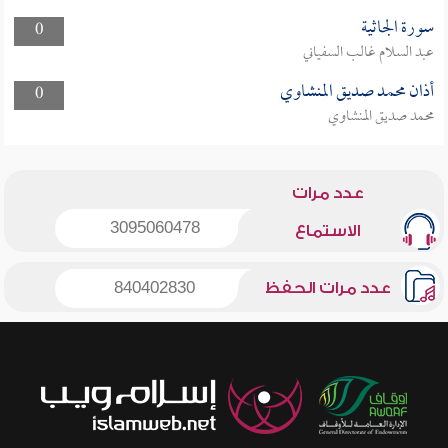
سورة الجاثية
0
عبد السلام غالب السفياني
أذان محمد صديق المنشاوي
0
محمد صديق المنشاوي
عدد مرات
3095060478
الاستماع
عدد مرات الحفظ
840402830