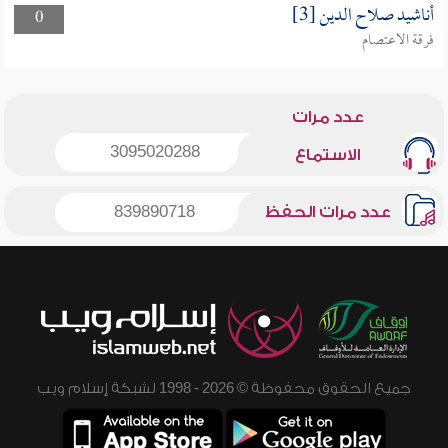
أناشيد صلاح الدين [3]
0
فرقة الاعتصام
عدد مرات
3095020288
الاستماع
عدد مرات الحفظ
839890718
جميع الحقوق محفوظة © 2026 - 1998 لشبكة إسلام ويب