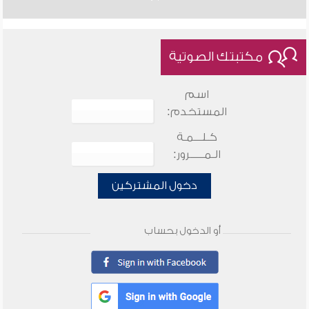
مكتبتك الصوتية
اسم
المستخدم:
كـلـــمـة
الـمـــــرور:
دخول المشتركين
أو الدخول بحساب