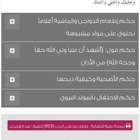
وعليك وأغنى والدك.
حكم إطعام الدواجن والماشية أعلافاً
تحتوي على مواد مشبوهة
حكم قول: (أشهد أن علياً ولي الله حقاً
وحجة الله) في الأذان
حكم الأضحية وكيفية ذبحها
حكم الاحتفال بالمولد النبوي
نسخة نصية للطباعة , فتاوى نور على الدرب (853) للشيخ : عبد العزيز بن
باز