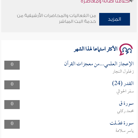
وأمنهم من خوف 9
من الفعاليات والمحاضرات الأرشيفية من
المزيد
خدمة البث المباشر
سلسلة محاضرات نفحات رمضانية 1444هـ
الأكثر استماعا لهذا الشهر
الإعجاز العلمي...من معجزات القرآن
0
زغلول النجار
القدر (24)
0
سفر الحوالي
سورة ق
0
محمد ركابي
سورة فصّلت
0
ياسر سلامة