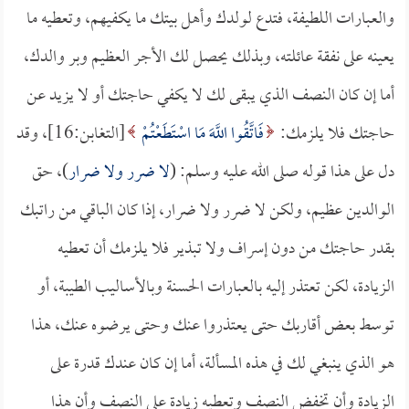
والعبارات اللطيفة، فتدع لولدك وأهل بيتك ما يكفيهم، وتعطيه ما
يعينه على نفقة عائلته، وبذلك يحصل لك الأجر العظيم وبر والدك،
أما إن كان النصف الذي يبقى لك لا يكفي حاجتك أو لا يزيد عن
حاجتك فلا يلزمك:
فَاتَّقُوا اللَّهَ مَا اسْتَطَعْتُمْ
[التغابن:16]، وقد
دل على هذا قوله صلى الله عليه وسلم: (
لا ضرر ولا ضرار
)، حق
الوالدين عظيم، ولكن لا ضرر ولا ضرار، إذا كان الباقي من راتبك
بقدر حاجتك من دون إسراف ولا تبذير فلا يلزمك أن تعطيه
الزيادة، لكن تعتذر إليه بالعبارات الحسنة وبالأساليب الطيبة، أو
توسط بعض أقاربك حتى يعتذروا عنك وحتى يرضوه عنك، هذا
هو الذي ينبغي لك في هذه المسألة، أما إن كان عندك قدرة على
الزيادة وأن تخفض النصف وتعطيه زيادة على النصف وأن هذا