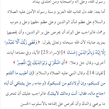
رسول الله، وعلى آله وأصحابه ومن اهتدى بهداه.
أما بعد: فقد دل كتاب الله العزيز وسنة رسوله الأمين عليه الصلاة
والسلام على عظم شأن الوالدين وعلى عظم حقهما وعلى وجوب
برهما، فالواجب على الولد أن يحرص على بر الوالدين، وأن يخصهما
بمزيد عناية؛ لأن الله سبحانه وتعالى يقول:
وَقَضَى رَبُّكَ أَلَّا تَعْبُدُوا
إِلَّا إِيَّاهُ وَبِالْوَالِدَيْنِ إِحْسَانًا
[الإسراء:23] الآية، وفي معناها آيات
أخرى، وقال جل وعلا:
أَنِ اشْكُرْ لِي وَلِوَالِدَيْكَ إِلَيَّ الْمَصِيرُ
[لقمان:14]، وقال النبي عليه الصلاة والسلام: (
إن أطيب ما أكلتم
من كسبكم، وإن أولادكم من كسبكم
)، (
وجاءه رجل يشتكي أن أباه
اجتاح ماله، فقال: أنت ومالك لأبيك
)، فالواجب عليك أن تتحرى
ما يرضي والدك وأن تحرص على إقناعه بالأسلوب الحسن