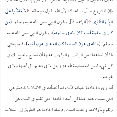
تعبك وذهابك وإيابك وتسميحاً لخاطرك ولا سيما إذا كنت محتاجاً,
فإن المشروع لها أن تساعدك؛ لأن الله يقول سبحانه:
وَتَعَاوَنُوا عَلَى
الْبِرِّ وَالتَّقْوَى
[المائدة:2], ويقول النبي صلى الله عليه وسلم: (
من
كان في حاجة أخيه كان الله في حاجته
)، ويقول النبي صلى الله عليه
وسلم: (
والله في عون العبد ما كان العبد في عون أخيه
)، فنصيحتي
لها أن تساعدك من الراتب, والواجب عليها أن تسمع وتطيع لك في
كل شيء ليس فيه معصية لله عز وجل لا في ذهابها إلى أهلها ولا في
غيرهم.
أما وجود الخادمة لديكم فأنت قد أخطأت في الإتيان بالخادمة, هي
التي سببت هذه المشاكل, أبعد الخادمة حتى تقيم في البيت هي
وتقوم بأولادها وخدمة البيت, فإبعاد الخادمة هو الطريق إلى السلامة