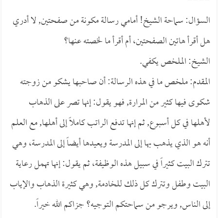
====
السؤال: سماحة الشيخ! أمامي رسالة مكونة من صفحتين, لا أدري
هل أقرأ هاتين الصفحتين، أم أقرأ ما لخصته عنها؟
الشيخ: الملخص يكفي.
المقدم: ملخص ما في هذه الرسالة: أن صاحبها يشكو من زوجته
شكوى فيها كثير من المرارة, فهو يقول: إنها تصر على الذهاب
لأهلها في كل أسبوع, ثم إنها تدفع الراتب كاملاً إلى أهلها, مع العلم
أنه هو الذي يذهب بها إلى المدرسة ويعيدها أيضاً إلى المدرسة، وهي
تترك البيت كثيراً في سبيل هذه الوظيفة، ثم يقول: إنها تهمل رعاية
البيت وطفل وتترك كل ذلك للخادمة, وهي كثيرة الذهاب والإياب
إلى الناس, ويرجو من سماحتكم التوجيه؟ جزاكم الله خيراً.