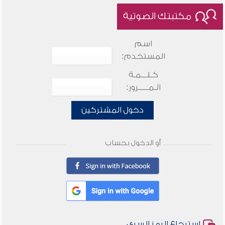
مكتبتك الصوتية
اسم
المستخدم:
كـلـــمـة
الـمـــــرور:
دخول المشتركين
أو الدخول بحساب
استرجاع الرمز السري