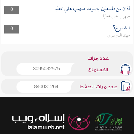
أذان من فلسطين-بصوت صهيب هاني خطبا
0
صهيب هاني خطبا
الشموخ5
0
مهند الدوسري
عدد مرات
3095032575
الاستماع
عدد مرات الحفظ
840031264