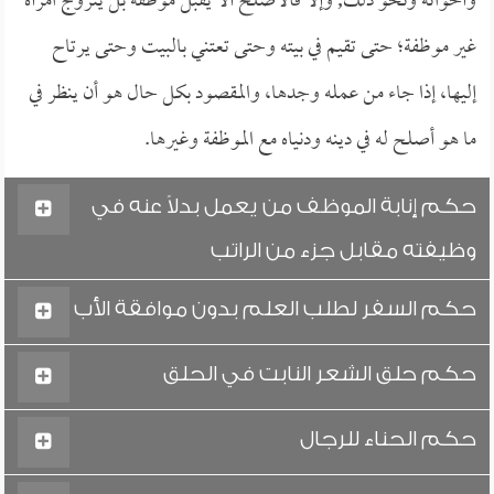
وأخواته ونحو ذلك, وإلا فالأصلح ألا يقبل موظفة بل يتزوج امرأة
غير موظفة؛ حتى تقيم في بيته وحتى تعتني بالبيت وحتى يرتاح
إليها، إذا جاء من عمله وجدها، والمقصود بكل حال هو أن ينظر في
ما هو أصلح له في دينه ودنياه مع الموظفة وغيرها.
حكم إنابة الموظف من يعمل بدلاً عنه في
وظيفته مقابل جزء من الراتب
حكم السفر لطلب العلم بدون موافقة الأب
حكم حلق الشعر النابت في الحلق
حكم الحناء للرجال