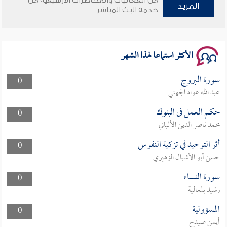
من الفعاليات والمحاضرات الأرشيفية من
المزيد
خدمة البث المباشر
سلسلة محاضرات نفحات رمضانية 1444هـ
الأكثر استماعا لهذا الشهر
سورة البروج
0
عبد الله عواد الجهني
حكم العمل فى البنوك
0
محمد ناصر الدين الألباني
أثر التوحيد في تزكية النفوس
0
حسن أبو الأشبال الزهيري
سورة النساء
0
رشيد بلعالية
المسؤولية
0
أيمن صيدح