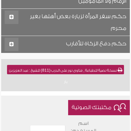
الإمام ولا المأمومين
حكم سفر المرأة لزيارة بعض أهلها بغير
محرم
حكم دفع الزكاة للأقارب
نسخة نصية للطباعة , فتاوى نور على الدرب (811) للشيخ : عبد العزيز بن
باز
مكتبتك الصوتية
اسم
المستخدم: