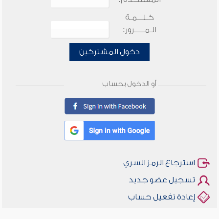
كـلـــمـة
الـمـــــرور:
دخول المشتركين
أو الدخول بحساب
استرجاع الرمز السري
تسجيل عضو جديد
إعادة تفعيل حساب