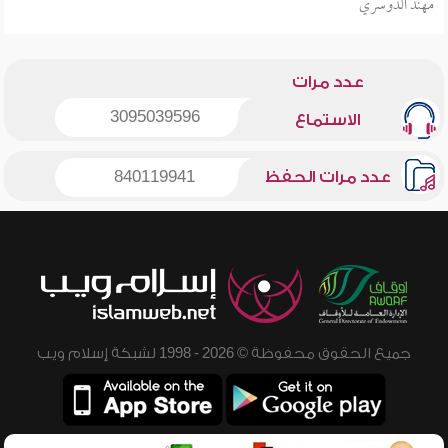
مهند الدوسري
عدد مرات
3095039596
الاستماع
عدد مرات الحفظ
840119941
جميع الحقوق محفوظة © 2026 - 1998 لشبكة إسلام ويب