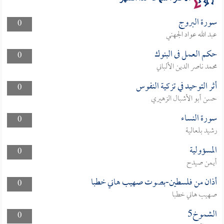
سورة البروج
0
عبد الله عواد الجهني
حكم العمل فى البنوك
0
محمد ناصر الدين الألباني
أثر التوحيد في تزكية النفوس
0
حسن أبو الأشبال الزهيري
سورة النساء
0
رشيد بلعالية
المسؤولية
0
أيمن صيدح
أذان من فلسطين-بصوت صهيب هاني خطبا
0
صهيب هاني خطبا
الشموخ5
0