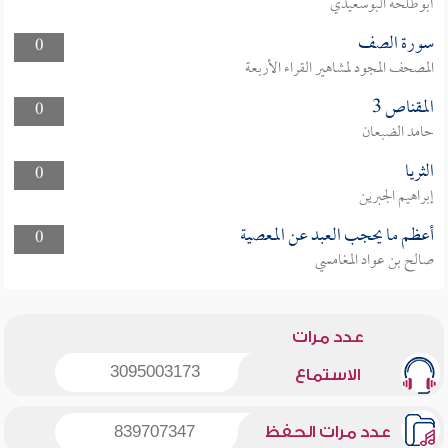
أبوطلحة البوسعيدي
سورة الصف
0
المصحف المجود لمشاهير القراء الأربعة
المقناص 3
0
حامد الضبعان
الثريا
0
إبراهيم الجبرين
أعظم ما يحجب العبد عن المعصية
0
صالح بن عواد المغامسي
عدد مرات
3095003173
الاستماع
عدد مرات الحفظ
839707347