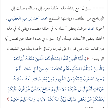
====السؤال: مع بداية هذه الحلقة نعود إلى رسالة وصلت إلى
البرنامج من الطائف، وباعثها المستمع
محمد أحمد إبراهيم العظيمي
،
أخونا
محمد
عرضنا بعض أسئلة له في حلقة مضت، وبقي له في هذه
الحلقة بعض الأسئلة، فيسأل أول سؤال في هذه الحلقة عن تفسير آية
من كتاب الله، هي قول الحق تبارك وتعالى -أعوذ بالله من الشيطان
الرجيم-:
يَا أَيُّهَا الَّذِينَ آمَنُوا لِيَسْتَأْذِنْكُمُ الَّذِينَ مَلَكَتْ أَيْمَانُكُمْ
وَالَّذِينَ لَمْ يَبْلُغُوا الْحُلُمَ مِنْكُمْ ثَلاثَ مَرَّاتٍ مِنْ قَبْلِ صَلاةِ الْفَجْرِ
وَحِينَ تَضَعُونَ ثِيَابَكُمْ مِنَ الظَّهِيرَةِ وَمِنْ بَعْدِ صَلاةِ الْعِشَاءِ ثَلاثُ
عَوْرَاتٍ لَكُمْ لَيْسَ عَلَيْكُمْ وَلا عَلَيْهِمْ جُنَاحٌ بَعْدَهُنَّ طَوَّافُونَ عَلَيْكُمْ
بَعْضُكُمْ عَلَى بَعْضٍ كَذَلِكَ يُبَيِّنُ اللَّهُ لَكُمُ الآيَاتِ وَاللَّهُ عَلِيمٌ حَكِيمٌ