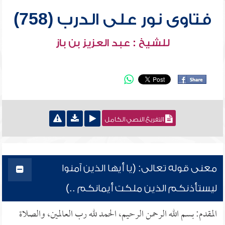
فتاوى نور على الدرب (758)
للشيخ : عبد العزيز بن باز
التفريغ النصي الكامل
معنى قوله تعالى: (يا أيها الذين آمنوا
ليستأذنكم الذين ملكت أيمانكم ..)
المقدم: بسم الله الرحمن الرحيم، الحمد لله رب العالمين، والصلاة