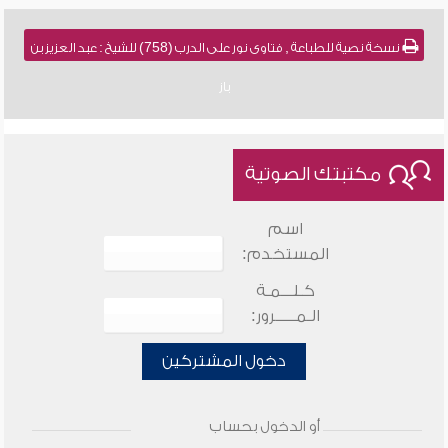
نسخة نصية للطباعة , فتاوى نور على الدرب (758) للشيخ : عبد العزيز بن
باز
مكتبتك الصوتية
اسم
المستخدم:
كـلـــمـة
الـمـــــرور:
دخول المشتركين
أو الدخول بحساب