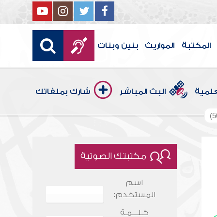
المكتبة
المواريث
بنين وبنات
علمية
البث المباشر
شارك بملفاتك
مكتبتك الصوتية
اسم
المستخدم:
كـلـــمـة