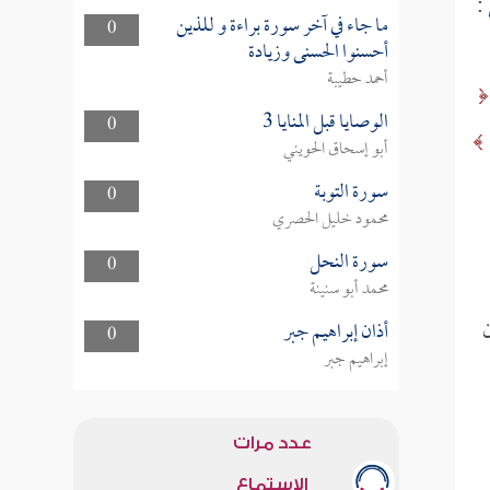
:
ما جاء في آخر سورة براءة و للذين
0
أحسنوا الحسنى وزيادة
أحمد حطيبة
الوصايا قبل المنايا 3
0
أبو إسحاق الحويني
سورة التوبة
0
محمود خليل الحصري
سورة النحل
0
محمد أبو سنينة
ن
أذان إبراهيم جبر
0
إبراهيم جبر
عدد مرات
الاستماع