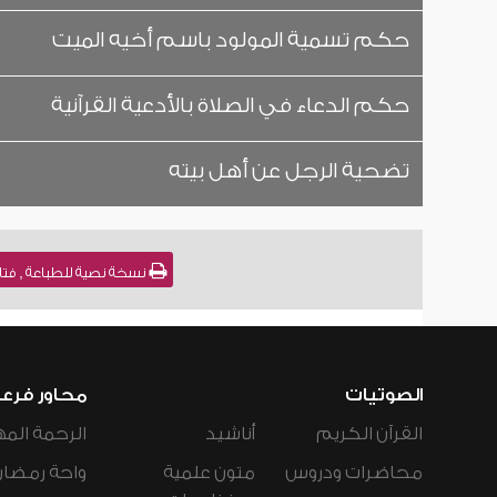
حكم تسمية المولود باسم أخيه الميت
حكم الدعاء في الصلاة بالأدعية القرآنية
تضحية الرجل عن أهل بيته
نسخة نصية للطباعة , فتاوى نور على الدرب (
الصوتيات
محاور فرع
القرآن الكريم
أناشيد
الرحمة المه
محاضرات ودروس
متون علمية
واحة رمضان