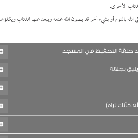
ذئاب الأخرى.
 الله بالنوم أو بشيء آخر قد يصون الله غنمه ويبعد عنها الذئاب ويكلؤها
بعد حلقة التحفيظ في المسجد
يليق بجلاله
 كأنك تراه)