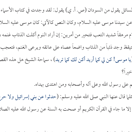
، السائل يقول من السودان (ص. أ. ي) يقول: لقد وجدت في كتاب الأسماء
عن سيدنا موسى عليه السلام، وكان النص كالآتي: كان موسى عليه السلا
لام مرهقاً شديد التعب فتحير من أمرين: إن أراد النوم أكلت الذئاب غنمه و
تيقظ وجد ذئباً من الذئاب واضعاً عصاه على عاتقه ويرعى الغنم، فتعجب
يا موسى! كن لي كما أريد أكن لك كما تريد
) ، سماحة الشيخ هل هذه القص
يراً؟
م على رسول الله وعلى آله وأصحابه ومن اهتدى بهداه.
لما قال عنها النبي صلى الله عليه وسلم: (
حدثوا عن بني إسرائيل ولا حر
لا ما جاء في القرآن الكريم أو صحت به السنة عن رسول الله عليه الصلا