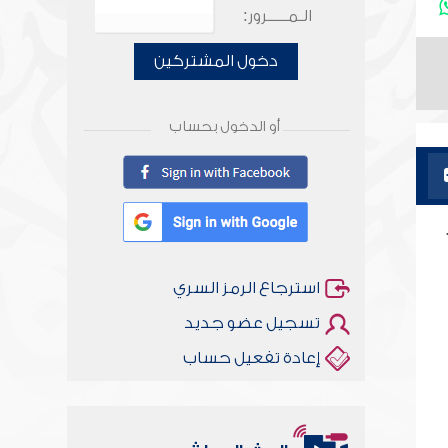
الـمـــــرور:
دخول المشتركين
أو الدخول بحساب
استرجاع الرمز السري
تسجيل عضو جديد
إعادة تفعيل حساب