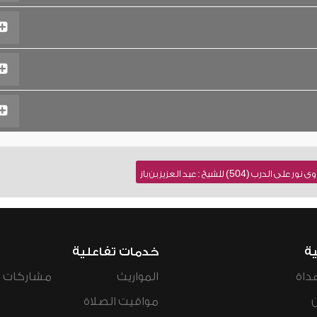
504) للشيخ : عبد العزيز بن باز
ية
خدمات تفاعلية
داة
المواريث
مشاركات ال
مواقيت الصلاة