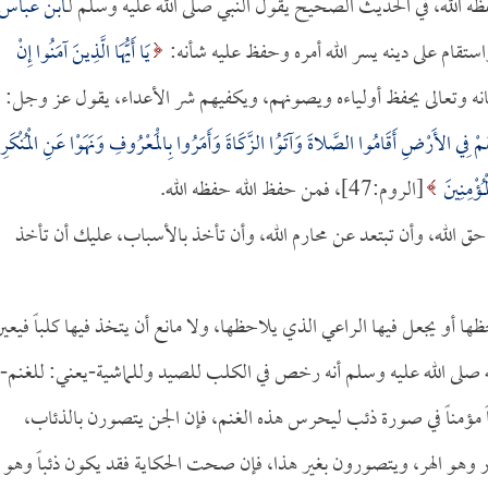
 الله، في الحديث الصحيح يقول النبي صلى الله عليه وسلم لـ
ابن عباس
ستقام على دينه يسر الله أمره وحفظ عليه شأنه:
يَا أَيُّهَا الَّذِينَ آمَنُوا إِنْ
اهُمْ فِي الأَرْضِ أَقَامُوا الصَّلاةَ وَآتَوُا الزَّكَاةَ وَأَمَرُوا بِالْمَعْرُوفِ وَنَهَوْا عَنِ الْمُنْكَرِ
ُؤْمِنِينَ
[الروم:47]، فمن حفظ الله حفظه الله.
حق الله، وأن تبتعد عن محارم الله، وأن تأخذ بالأسباب، عليك أن تأخذ
ا أو يجعل فيها الراعي الذي يلاحظها، ولا مانع أن يتخذ فيها كلباً فيعي
 صلى الله عليه وسلم أنه رخص في الكلب للصيد وللماشية-يعني: للغنم-
مؤمناً في صورة ذئب ليحرس هذه الغنم، فإن الجن يتصورن بالذئاب،
هو الهر، ويتصورون بغير هذا، فإن صحت الحكاية فقد يكون ذئباً وهو