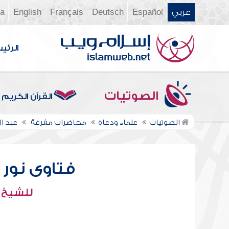
عربي
Español
Deutsch
Français
English
ia
الرئي
الصوتيات
القرآن الكريم
الصوتيات
علماء ودعاة
محاضرات مفرغة
عبد ال
فتاوى نور عل
للشيخ : 