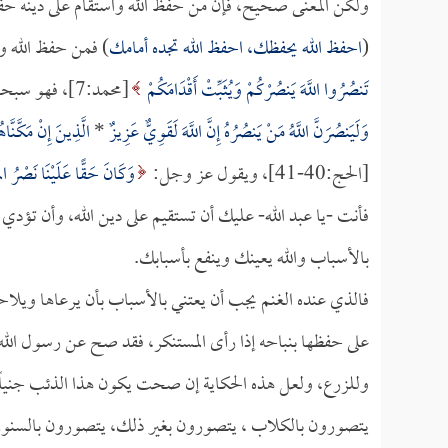
ولكن المعنى صحيح، فإن من حفظ الله واستقام على دينه حفظه
(
احفظ الله يحفظك، احفظ الله تجده أمامك
) فمن حفظ الله وا
تَنصُرُوا اللَّهَ يَنصُرْكُمْ وَيُثَبِّتْ أَقْدَامَكُمْ
[محمد:7]، فهو سبحانه وتعالى يحفظ أولياءه ويصونهم، ويكفيهم شر الأعداء، يقول عز وجل:
وَلَيَنصُرَنَّ اللَّهُ مَنْ يَنصُرُهُ إِنَّ اللَّهَ لَقَوِيٌّ عَزِيزٌ
*
الَّذِينَ إِنْ مَكَّنَّ
[الحج:40-41]، ويقول عز وجل:
وَكَانَ حَقًّا عَلَيْنَا نَصْرُ الْم
فأنت -يا عبد الله- عليك أن تستقيم على دين الله، وأن تؤدي 
بالأسباب والله يعينك وينفع بأسبابك.
فالذي عنده الغنم يجب أن يعتني بالأسباب بأن يرعاها ويلاحظه
على حفظها بنباحه إذا رأى المستنكر، فقد صح عن رسول الله
وللزرع، ولعل هذه الحكاية إن صحت يكون هذا الذئب جنياً 
يتصورون بالكلاب ، يتصورون بغير ذلك، يتصورون بالسنور و