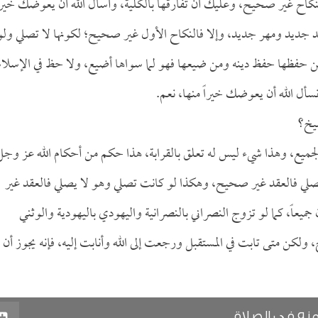
النكاح غير صحيح، وعليك أن تفارقها بالكلية، وأسأل الله أن يعوضك خيرا
قد جديد ومهر جديد، وإلا فالنكاح الأول غير صحيح؛ لكونها لا تصلي ولو
من حفظها حفظ دينه ومن ضيعها فهو لما سواها أضيع، ولا حظ في الإسلام
نسأل الله أن يعوضك خيراً منها، نعم.
شيخ؟
ى الجميع، وهذا شيء ليس له تعلق بالقرابة، هذا حكم من أحكام الله عز وجل
 يصلي فالعقد غير صحيح، وهكذا لو كانت تصلي وهو لا يصلي فالعقد غير
 جميعاً، كما لو تزوج النصراني بالنصرانية واليهودي باليهودية والوثني
، ولكن متى تابت في المستقبل ورجعت إلى الله وأنابت إليه، فإنه يجوز أن
نه في الصلاة