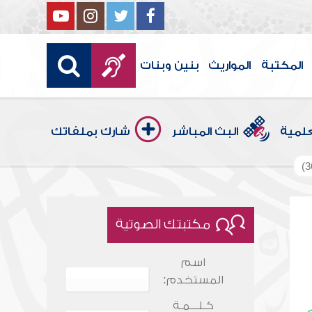
المكتبة
المواريث
بنين وبنات
علمية
البث المباشر
شارك بملفاتك
مكتبتك الصوتية
اسم
المستخدم:
كـلـــمـة