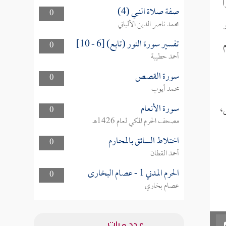
ً
صفة صلاة النبي (4)
0
محمد ناصر الدين الألباني
تفسير سورة النور (تابع) [6 - 10]
0
أحمد حطيبة
سورة القصص
0
محمد أيوب
سورة الأنعام
،
0
مصحف الحرم المكي لعام 1426هـ
اختلاط السائق بالمحارم
0
أحمد القطان
الحرم المدني 1 - عصام البخارى
0
عصام بخاري
عدد مرات