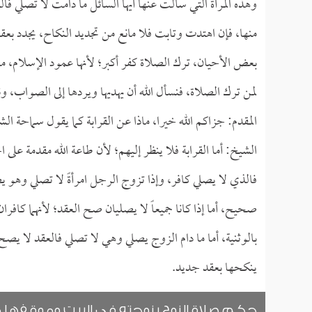
وهذه المرأة التي سألت عنها أيها السائل ما دامت لا تصلي ف
منها، فإن اهتدت وتابت فلا مانع من تجديد النكاح، يجدد بع
بعض الأحيان، ترك الصلاة كفر أكبر؛ لأنها عمود الإسلام، 
لمن ترك الصلاة، فنسأل الله أن يهديها ويردها إلى الصواب، و
المقدم: جزاكم الله خيرا، ماذا عن القرابة كما يقول سماحة ال
الشيخ: أما القرابة فلا ينظر إليهم؛ لأن طاعة الله مقدمة عل
فالذي لا يصلي كافر، وإذا تزوج الرجل امرأةً لا تصلي وهو
صحيح، أما إذا كانا جميعاً لا يصليان صح العقد؛ لأنهما كافران
بالوثنية، أما ما دام الزوج يصلي وهي لا تصلي فالعقد لا يصح
ينكحها بعقد جديد.
حكم صلاة الزوج بزوجته في البيت وموقفها م