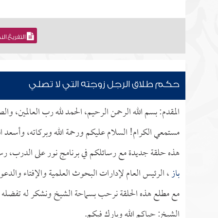
التفريغ ال
حكم طلاق الرجل زوجته التي لا تصلي
المقدم: بسم الله الرحمن الرحيم، الحمد لله رب العالمين، وا
مستمعي الكرام! السلام عليكم ورحمة الله وبركاته، وأسعد ال
هذه حلقة جديدة مع رسائلكم في برنامج نور على الدرب، رس
باز
، الرئيس العام لإدارات البحوث العلمية والإفتاء والدعوة
مع مطلع هذه الحلقة نرحب بسماحة الشيخ ونشكر له تفضله بإج
الشيخ: حياكم الله وبارك فيكم.