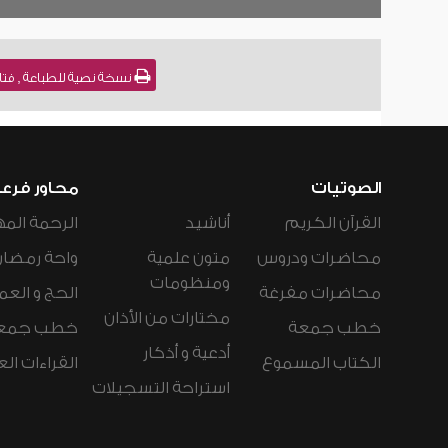
نسخة نصية للطباعة , فتاوى نور على الدرب (
الصوتيات
محاور فرع
القرآن الكريم
أناشيد
الرحمة المه
محاضرات ودروس
متون علمية
واحة رمضان
ومنظومات
محاضرات مفرغة
الحج و العم
مختارات من الأذان
خطب جمعة
خطب جمع
أدعية و أذكار
الكتاب المسموع
القراءات ال
استراحة التسجيلات