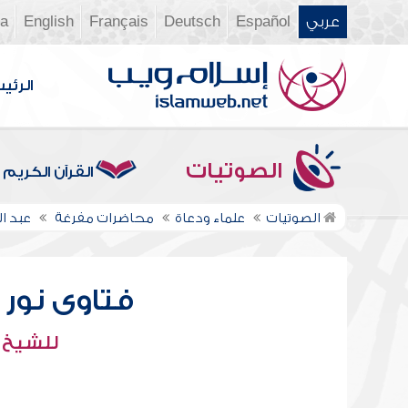
عربي
Español
Deutsch
Français
English
ia
الرئي
الصوتيات
القرآن الكريم
الصوتيات
علماء ودعاة
محاضرات مفرغة
عبد ال
فتاوى نور عل
للشيخ : 