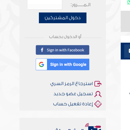
الـمـــــرور:
دخول المشتركين
أو الدخول بحساب
استرجاع الرمز السري
تسجيل عضو جديد
إعادة تفعيل حساب