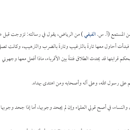
من المستمع (أ. س.
الفيفي
) من الرياض، يقول في رسالته: تزوجت قبل ع
أت أحاول معها تارةً بالترغيب وتارةً بالضرب والترهيب، وكانت تصل
حكم قرابتها قد يحدث الطلاق فتنةً بين الأقرباء، ماذا أفعل معها وجهوني
م على رسول الله، وعلى آله وأصحابه ومن اهتدى بهداه.
والنساء، في أصح قولي العلماء وإن لم يجحد وجوبها، أما إذا جحد وجوبها 