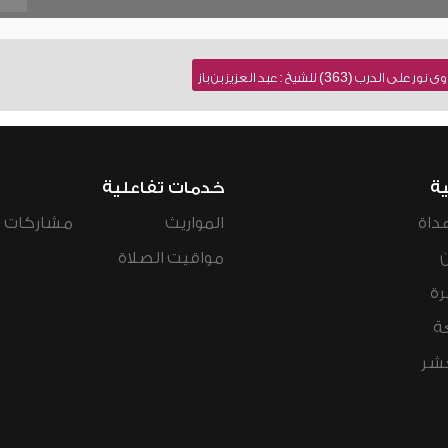
363) للشيخ : عبد العزيز بن باز
ية
خدمات تفاعلية
داة
المواريث
مشاركات ال
مواقيت الصلاة
رة
ة
عشر