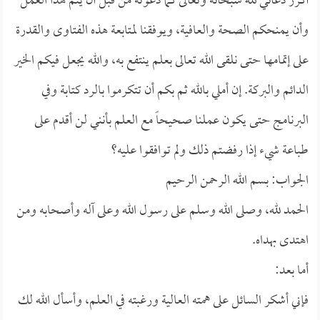
أكرر دعائي لله سبحانه وتعالى كما دعوته من قبل أن يتم هذا العمل
وأن يمنحكم الصحة والعافية، ويوفقنا لمتابعة هذه الفتاوى والقدرة
على إتمامها حتى نلقى الله تعالى بعلم ينتفع به، والله يجعل فيكم الخير
الدائم والبركة. إن أملي بالله ثم بكم أن تتكرموا بالرد كتابة وفي
البرنامج حتى يكون عملنا صحيحاً مع العلم بأنني لن أقدم على
طباعة شيء إذا رفضتم ذلك ولم توافقوا عليه؟
الجواب: بسم الله الرحمن الرحيم
الحمد لله، وصلى الله وسلم على رسول الله وعلى آله وأصحابه ومن
اهتدى بهداه.
أما بعد:
فإني أشكر السائل على همته العالية ورغبته في العلم، وأسأل الله لك