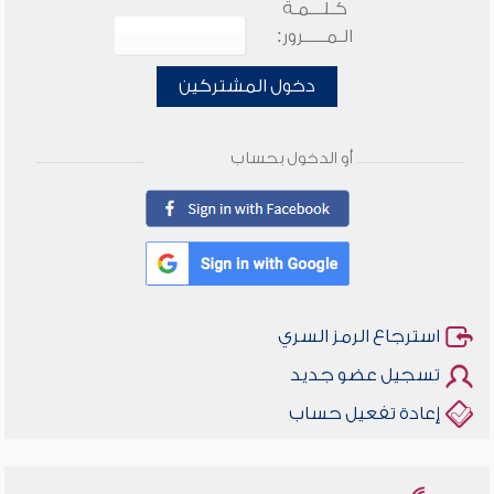
كـلـــمـة
الـمـــــرور:
دخول المشتركين
أو الدخول بحساب
استرجاع الرمز السري
تسجيل عضو جديد
إعادة تفعيل حساب