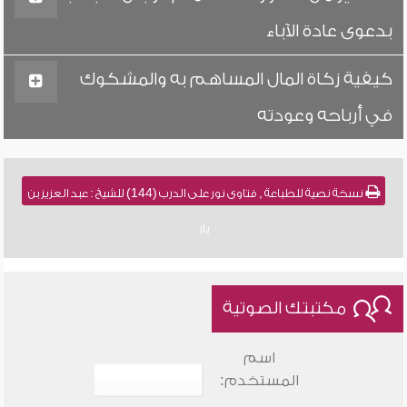
بدعوى عادة الآباء
كيفية زكاة المال المساهم به والمشكوك
في أرباحه وعودته
نسخة نصية للطباعة , فتاوى نور على الدرب (144) للشيخ : عبد العزيز بن
باز
مكتبتك الصوتية
اسم
المستخدم: