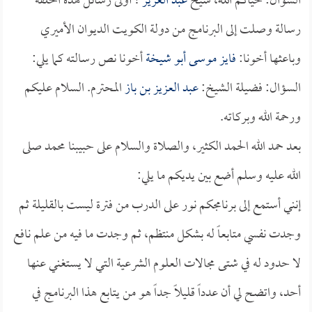
السؤال: حياكم الله، شيخ
عبد العزيز
! أولى رسائل هذه الحلقة
رسالة وصلت إلى البرنامج من دولة الكويت الديوان الأميري
وباعثها أخونا:
فايز موسى أبو شيخة
أخونا نص رسالته كما يلي:
السؤال: فضيلة الشيخ:
عبد العزيز بن باز
المحترم. السلام عليكم
ورحمة الله وبركاته.
بعد حمد الله الحمد الكثير، والصلاة والسلام على حبيبنا محمد صلى
الله عليه وسلم أضع بين يديكم ما يلي:
إنني أستمع إلى برنامجكم نور على الدرب من فترة ليست بالقليلة ثم
وجدت نفسي متابعاً له بشكل منتظم، ثم وجدت ما فيه من علم نافع
لا حدود له في شتى مجالات العلوم الشرعية التي لا يستغني عنها
أحد، واتضح لي أن عدداً قليلاً جداً هو من يتابع هذا البرنامج في