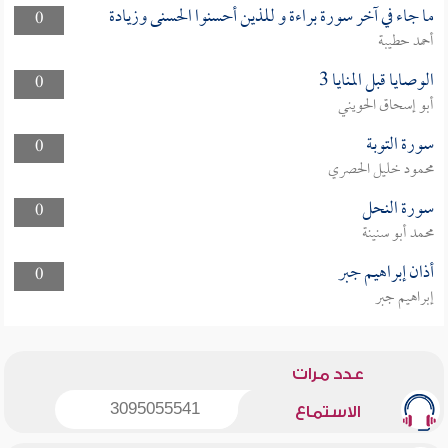
ما جاء في آخر سورة براءة و للذين أحسنوا الحسنى وزيادة
0
أحمد حطيبة
الوصايا قبل المنايا 3
0
أبو إسحاق الحويني
سورة التوبة
0
محمود خليل الحصري
سورة النحل
0
محمد أبو سنينة
أذان إبراهيم جبر
0
إبراهيم جبر
عدد مرات
3095055541
الاستماع