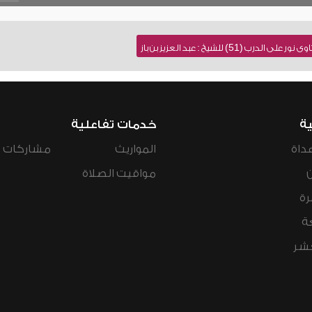
 (51) للشيخ : عبد العزيز بن باز
ية
خدمات تفاعلية
داة
المواريث
مشاركات ال
مواقيت الصلاة
رة
ة
عشر