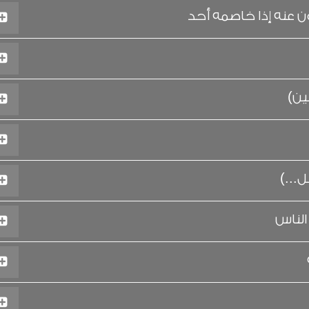
 عنه إذا خاصمه أحد
ين)
...)
لناس