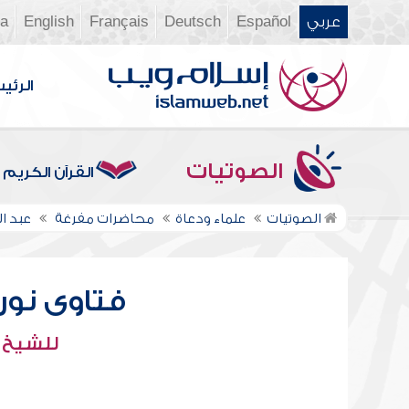
عربي
Español
Deutsch
Français
English
ia
الرئي
الصوتيات
القرآن الكريم
الصوتيات
علماء ودعاة
محاضرات مفرغة
عبد ال
فتاوى نور ع
للشيخ : 