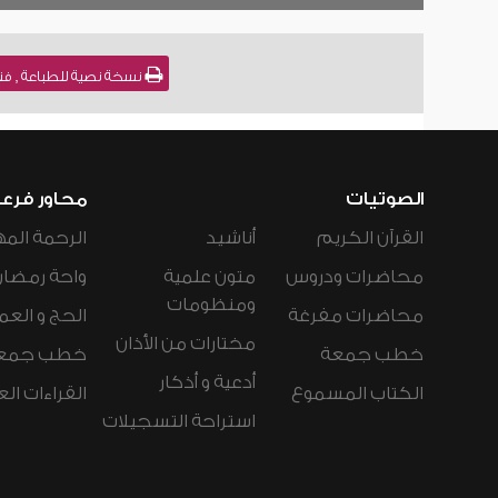
نسخة نصية للطباعة , فتاوى نور على الدرب
الصوتيات
محاور فرع
القرآن الكريم
أناشيد
الرحمة المه
محاضرات ودروس
متون علمية
واحة رمضان
ومنظومات
محاضرات مفرغة
الحج و العم
مختارات من الأذان
خطب جمعة
خطب جمع
أدعية و أذكار
الكتاب المسموع
القراءات ال
استراحة التسجيلات