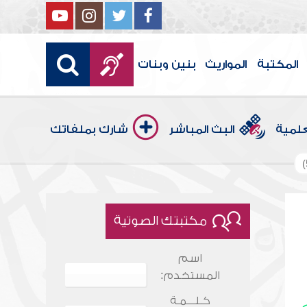
المكتبة
المواريث
بنين وبنات
علمية
البث المباشر
شارك بملفاتك
مكتبتك الصوتية
اسم
المستخدم:
كـلـــمـة