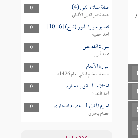
صفة صلاة النبي (4)
0
و
محمد ناصر الدين الألباني
تفسير سورة النور (تابع) [6 - 10]
0
أحمد حطيبة
سورة القصص
0
محمد أيوب
سورة الأنعام
0
مصحف الحرم المكي لعام 1426هـ
اختلاط السائق بالمحارم
0
أحمد القطان
الحرم المدني 1 - عصام البخارى
0
عصام بخاري
عدد مرات