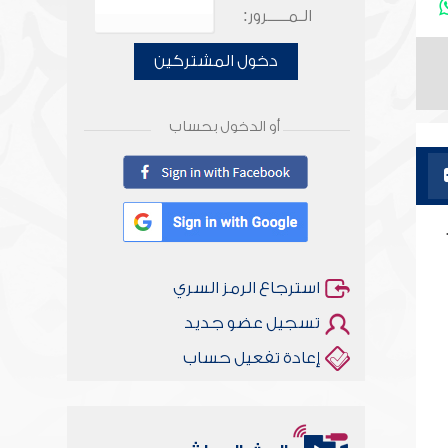
الـمـــــرور:
دخول المشتركين
أو الدخول بحساب
استرجاع الرمز السري
تسجيل عضو جديد
إعادة تفعيل حساب