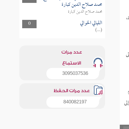
محمد صلاح الدين كبارة
محمد صلاح الدين كبارة
،
الليالي الخوالي
0
(...)
ى
عدد مرات
الاستماع
3095037536
عدد مرات الحفظ
لى
840082197