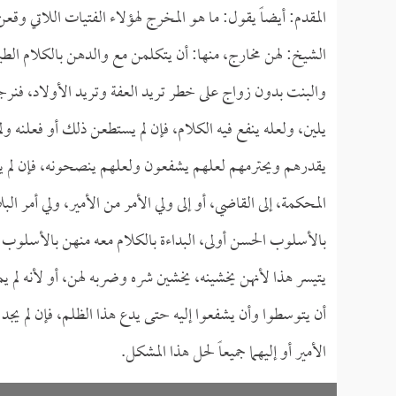
المقدم: أيضاً يقول: ما هو المخرج لهؤلاء الفتيات اللاتي وقعن
الشيخ: لهن مخارج، منها: أن يتكلمن مع والدهن بالكلام ال
والبنت بدون زواج على خطر تريد العفة وتريد الأولاد، فنر
يلين، ولعله ينفع فيه الكلام، فإن لم يستطعن ذلك أو فعلنه ول
يقدرهم ويحترمهم لعلهم يشفعون ولعلهم ينصحونه، فإن لم يتي
المحكمة، إلى القاضي، أو إلى ولي الأمر من الأمير، ولي أمر ال
بالأسلوب الحسن أولى، البداءة بالكلام معه منهن بالأسلوب ا
يتيسر هذا لأنهن يخشينه، يخشين شره وضربه لهن، أو لأنه لم 
أن يتوسطوا وأن يشفعوا إليه حتى يدع هذا الظلم، فإن لم يجد ه
الأمير أو إليهما جميعاً لحل هذا المشكل.