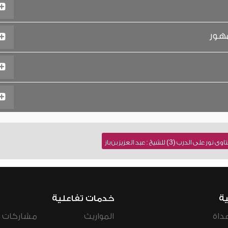
مهور
ب (3) للشيخ : عبد العزيز بن باز
ية
خدمات تفاعلية
داة
المواريث
مشاركات ال