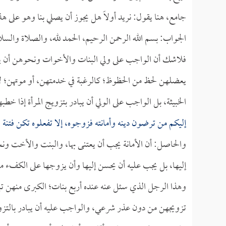
جامع، هنا يقول: نريد أولاً هل يجوز أن يصلي بنا وهو على هذه
الجواب: بسم الله الرحمن الرحيم، الحمد لله، والصلاة والسل
فلاشك أن الواجب على ولي البنات والأخوات ونحوهن أن يت
يعضلهن لحظ من الحظوظ؛ كالرغبة في خدمتهن، أو موتهن؛ لأن 
الخبيثة، بل الواجب على الولي أن يبادر بتزويج المرأة إذا خط
إليكم من ترضون دينه وأمانته فزوجوه، إلا تفعلوه تكن فتنة
والحاصل: أن الأمانة يجب أن يعتنى بها، والبنت والأخت ونحو
إليها، بل يجب عليه أن يحسن إليها وأن يزوجها على الكفء 
وهذا الرجل الذي سئل عنه عنده أربع بنات؛ الكبرى منهن تبلغ
تزويجهن من دون عذر شرعي، والواجب عليه أن يبادر بالتزو