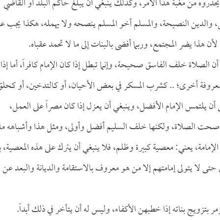
حذروه من مغبة هذا الأمر، وكذلك ينبغي أن يبلغ حاكم البلد أو القاضي
 والدين النصيحة، والمسلم أخو المسلم ينصحه ولا يهمله، هكذا يجب عل
 لأن هذا يضر المجتمع، وربما أفضى بالبنات إلى ما لا تحمد عقباه.
الصلاة خلف الفاسق صحيحة، وإنما تبطل إذا كان الإمام كافراً، أما إذا
 معروفة أخرى؛ .. كشرب المسكر في بعض الأحيان، أو كالتدخين، أو كحلق
ي أن يلتمس الإمام الأفضل، وينبغي أن يعزل إذا كان مصراً على العمل،
 صحت الصلاة، ولكنها خلف السليم أفضل وأولى، ومثل هذا وأشباهه ما
الإمامة، يعني: معصية كبيرة وظلم، فلا ينبغي أن يترك على هذه المعصية، 
ن حتى لا يتولى إمامتهم إلا من هو معروف بالاستقامة والديانة والبعد عن
بتزويج بناته إذا خطبهن الأكفاء، وليس له أن يتأخر في ذلك أبداً.