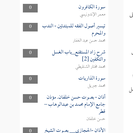
سورة الكافرون
0
ى
معمر الإندونيسي
تيسير أصول الفقه للمبتدئين - الندب
0
والمحرم
محمد حسن عبد الغفار
شرح زاد المستقنع_باب الغسل
0
والتكفين [2]
محمد مختار الشنقيطي
سورة الذاريات
0
محمد جبريل
بل
أذان - بصوت حسن خلفان. مؤذن
0
جامع الإمام محمد بن عبدالوهاب –
قطر
حسن خلفان
الأذان -الحجازي__ بصوت الشيخ
0