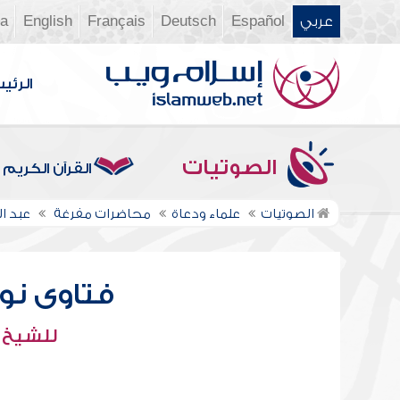
عربي
Español
Deutsch
Français
English
ia
الرئي
الصوتيات
القرآن الكريم
الصوتيات
علماء ودعاة
محاضرات مفرغة
عبد ال
فتاوى نور 
للشيخ : 