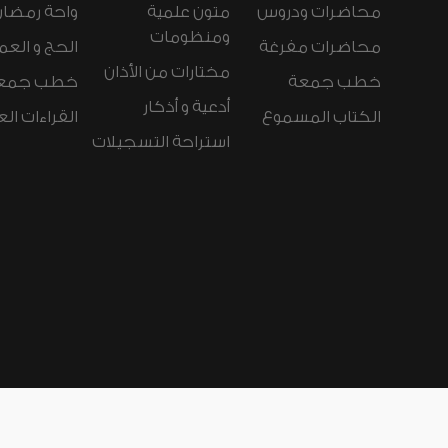
محاضرات ودروس
متون علمية
واحة رمضان
ومنظومات
محاضرات مفرغة
الحج و العم
مختارات من الأذان
خطب جمعة
خطب جمع
أدعية و أذكار
الكتاب المسموع
القراءات ال
استراحة التسجيلات
لغات الموقع:
عربي
Español
Deutsch
nçais