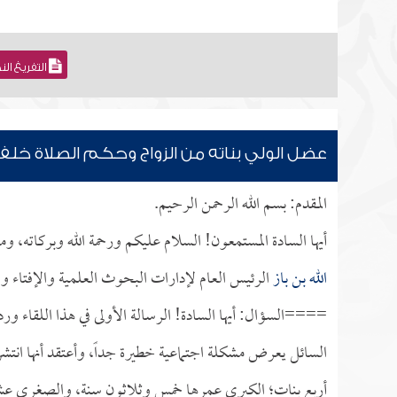
التفريغ ال
عضل الولي بناته من الزواج وحكم الصلاة خلف
المقدم: بسم الله الرحمن الرحيم.
أيها السادة المستمعون! السلام عليكم ورحمة الله وبركاته، 
الله بن باز
الرئيس العام لإدارات البحوث العلمية والإفتاء و
====السؤال: أيها السادة! الرسالة الأولى في هذا اللقاء و
السائل يعرض مشكلة اجتماعية خطيرة جداً، وأعتقد أنها انتش
أربع بنات؛ الكبرى عمرها خمس وثلاثون سنة، والصغرى عشر