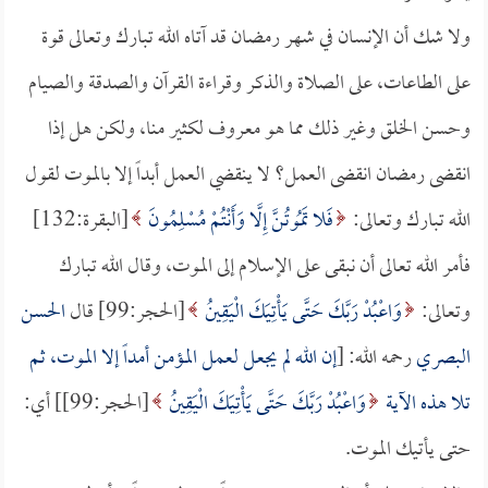
ولا شك أن الإنسان في شهر رمضان قد آتاه الله تبارك وتعالى قوة
على الطاعات، على الصلاة والذكر وقراءة القرآن والصدقة والصيام
وحسن الخلق وغير ذلك مما هو معروف لكثير منا، ولكن هل إذا
انقضى رمضان انقضى العمل؟ لا ينقضي العمل أبداً إلا بالموت لقول
الله تبارك وتعالى:
فَلا تَمُوتُنَّ إِلَّا وَأَنْتُمْ مُسْلِمُونَ
[البقرة:132]
فأمر الله تعالى أن نبقى على الإسلام إلى الموت، وقال الله تبارك
وتعالى:
وَاعْبُدْ رَبَّكَ حَتَّى يَأْتِيَكَ الْيَقِينُ
[الحجر:99] قال
الحسن
البصري
رحمه الله: [
إن الله لم يجعل لعمل المؤمن أمداً إلا الموت، ثم
تلا هذه الآية
وَاعْبُدْ رَبَّكَ حَتَّى يَأْتِيَكَ الْيَقِينُ
[الحجر:99]] أي:
حتى يأتيك الموت.