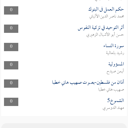
حكم العمل فى البنوك
0
محمد ناصر الدين الألباني
أثر التوحيد في تزكية النفوس
0
حسن أبو الأشبال الزهيري
سورة النساء
0
رشيد بلعالية
المسؤولية
0
أيمن صيدح
أذان من فلسطين-بصوت صهيب هاني خطبا
0
صهيب هاني خطبا
الشموخ5
0
مهند الدوسري