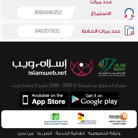
عدد مرات
3095046352
الاستماع
عدد مرات الحفظ
840207831
جميع الحقوق محفوظة © 2026 - 1998 لشبكة إسلام ويب
وثيقة الخصوصية
اتفاقية الخدمة
اتصل بنا
من نحن