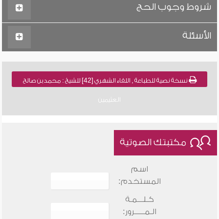
شروط وجوب الحج
الأسئلة
نسخة نصية للطباعة , اللقاء الشهري [42] للشيخ : محمد بن صالح
العثيمين
مكتبتك الصوتية
اسم
المستخدم:
كـلـــمـة
الـمـــــرور: