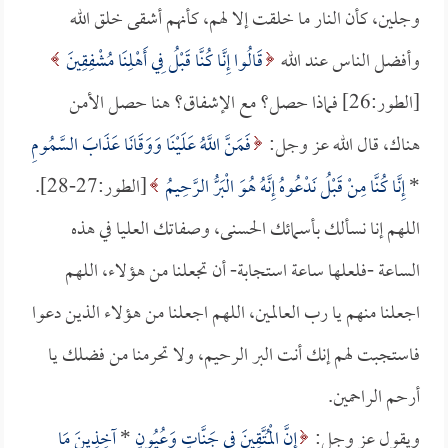
وجلين، كأن النار ما خلقت إلا لهم، كأنهم أشقى خلق الله
وأفضل الناس عند الله
قَالُوا إِنَّا كُنَّا قَبْلُ فِي أَهْلِنَا مُشْفِقِينَ
[الطور:26] فماذا حصل؟ مع الإشفاق؟ هنا حصل الأمن
هناك، قال الله عز وجل:
فَمَنَّ اللَّهُ عَلَيْنَا وَوَقَانَا عَذَابَ السَّمُومِ
*
إِنَّا كُنَّا مِنْ قَبْلُ نَدْعُوهُ إِنَّهُ هُوَ الْبَرُّ الرَّحِيمُ
[الطور:27-28].
اللهم إنا نسألك بأسمائك الحسنى، وصفاتك العليا في هذه
الساعة -فلعلها ساعة استجابة- أن تجعلنا من هؤلاء، اللهم
اجعلنا منهم يا رب العالمين، اللهم اجعلنا من هؤلاء الذين دعوا
فاستجبت لهم إنك أنت البر الرحيم، ولا تحرمنا من فضلك يا
أرحم الراحمين.
ويقول عز وجل:
إِنَّ الْمُتَّقِينَ فِي جَنَّاتٍ وَعُيُونٍ
*
آخِذِينَ مَا