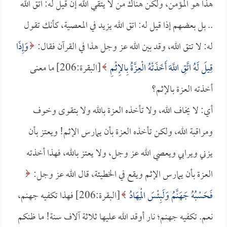
هذا هو المؤمن، ولكن هناك من لا يتقي الله إن قيل له: اتق الله
.. بل بعضهم إذا قيل له: اتق الله يزيد في المعصية، كأنك تقول
له: لا تتق الله، وقد بين الله عز وجل هذا في القرآن فقال:
وَإِذَا
قِيلَ لَهُ اتَّقِ اللَّهَ أَخَذَتْهُ الْعِزَّةُ بِالإِثْمِ
[البقرة:206] ما معنى
أخذته العزة بالإثم؟
أي: لا يخاف الله، ولا تأخذه العزة بالله ولا بتقوى وخوف
ومراقبة الله، ولكن تأخذه العزة بأن يمارس الإثم! ويعتز بأن
يزني ويرابي ويعصي الله عز وجل، ولا يعتز بالله، فهذا أخذته
العزة بأن يمارس الإثم ويقع في الخطيئة، قال الله عز وجل:
فَحَسْبُهُ جَهَنَّمُ وَلَبِئْسَ الْمِهَادُ
[البقرة:206] فهذا تكفيه جهنم،
نعم. تكفيه جهنم؛ نار أوقد الله عليها ثلاثة آلاف سنة! ما ظنكم