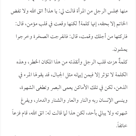
منها مجلس الرجل من المرأة قالت لي: يا هذا! اتق الله ولا تفض
الخاتم إلا بحقه، إنها كلمة! لكنها وقعت في قلب مؤمن، قال:
فتركتها من أجلك وقمت، قال: فانفرجت الصخرة وخرجوا
يمشون.
كلمةٌ هزت قلب الرجل وأنقذته من هذا المكان الخطر، وهذه
الكلمة لا تؤثر إلا فيمن إيمانه مثل الجبال، قد يقولها المرء في
الذهن، لكن في تلك الأماكن يعمى البصر وتطغى الشهوة،
وينسى الإنسان ربه والنار والعار والشنار والدمار، ويفرغ
شهوته ولا يبالي بأحد، لكن هذا لما قالت له: اتق الله، قام فزعاً
خائفاً.