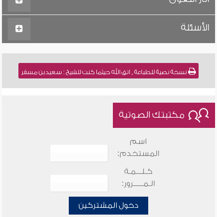
الأسئلة
نسخة نصية للطباعة , اتق الله حيثما كنت للشيخ : سعيد بن مسفر
مكتبتك الصوتية
اسم
المستخدم:
كـلـــمـة
الـمـــــرور:
دخول المشتركين