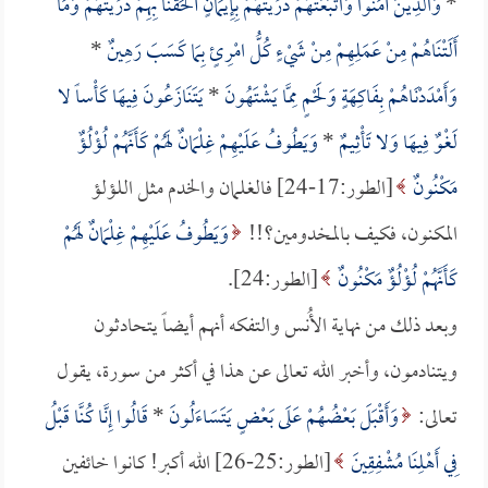
*
وَالَّذِينَ آمَنُوا وَاتَّبَعَتْهُمْ ذُرِّيَّتُهُمْ بِإِيمَانٍ أَلْحَقْنَا بِهِمْ ذُرِّيَّتَهُمْ وَمَا
أَلَتْنَاهُمْ مِنْ عَمَلِهِمْ مِنْ شَيْءٍ كُلُّ امْرِئٍ بِمَا كَسَبَ رَهِينٌ
*
وَأَمْدَدْنَاهُمْ بِفَاكِهَةٍ وَلَحْمٍ مِمَّا يَشْتَهُونَ
*
يَتَنَازَعُونَ فِيهَا كَأْساً لا
لَغْوٌ فِيهَا وَلا تَأْثِيمٌ
*
وَيَطُوفُ عَلَيْهِمْ غِلْمَانٌ لَهُمْ كَأَنَّهُمْ لُؤْلُؤٌ
مَكْنُونٌ
[الطور:17-24] فالغلمان والخدم مثل اللؤلؤ
المكنون، فكيف بالمخدومين؟!!
وَيَطُوفُ عَلَيْهِمْ غِلْمَانٌ لَهُمْ
كَأَنَّهُمْ لُؤْلُؤٌ مَكْنُونٌ
[الطور:24].
وبعد ذلك من نهاية الأُنس والتفكه أنهم أيضاً يتحادثون
ويتنادمون، وأخبر الله تعالى عن هذا في أكثر من سورة، يقول
تعالى:
وَأَقْبَلَ بَعْضُهُمْ عَلَى بَعْضٍ يَتَسَاءَلُونَ
*
قَالُوا إِنَّا كُنَّا قَبْلُ
فِي أَهْلِنَا مُشْفِقِينَ
[الطور:25-26] الله أكبر! كانوا خائفين