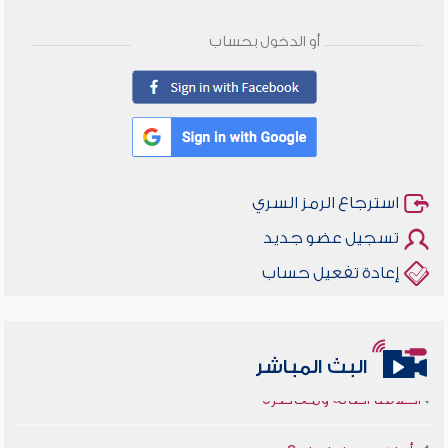
أو الدخول بحساب
استرجاع الرمز السري
تسجيل عضو جديد
إعادة تفعيل حساب
البث المباشر
أخلاقنا أصالة ومعاصرة
وأمنهم من خوف 9