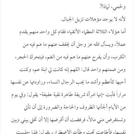
ولحمي، لماذا?
لأنه لا يوجد مؤهلات تزيل الجبال.
أما هؤلاء الثلاثة العظماء الأتقياء فقام كل واحد منهم يقدم
عملاً، ويسأل الله عز وجل أن يخفف عنهم ما هم فيه من
الكرب، وأن يفرج عنهم ما هم فيه من الغم، فيتحرك الحجر،
ومن ضمنهم واحد قال: اللهم إنه كانت لي ابنة عم، وكنت
أحبها كأعظم وأشد ما يحب الرجال النساء، وراودتها عن نفسها
مراراً فأبت -إنها امرأة شريفة طاهرة نقية عفيفة- يقول: وفي يوم
من الأيام ألجأتها الظروف والحاجة والضرورة إلى أن تأتي
وتستقرض مني مالاً، فرفضت أن أقرضها إلا أن تخلي بيني وبين
نفسها، فأطاعت تحت وطأت الاضطرار، يقول: فلما جلست