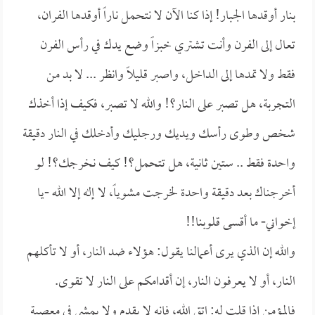
بنار أوقدها الجبار! إذا كنا الآن لا نتحمل ناراً أوقدها الفران،
تعال إلى الفرن وأنت تشتري خبزاً وضع يدك في رأس الفرن
فقط ولا تمدها إلى الداخل، واصبر قليلاً وانظر ... لا بد من
التجربة، هل تصبر على النار؟! والله لا تصبر، فكيف إذا أخذك
شخص وطوى رأسك ويديك ورجليك وأدخلك في النار دقيقة
واحدة فقط .. ستين ثانية، هل تتحمل؟! كيف نخرجك؟! لو
أخرجناك بعد دقيقة واحدة لخرجت مشوياً، لا إله إلا الله -يا
إخواني- ما أقسى قلوبنا!!
والله إن الذي يرى أعمالنا يقول: هؤلاء ضد النار، أو لا تأكلهم
النار، أو لا يعرفون النار، إن أقدامكم على النار لا تقوى.
فالمؤمن إذا قلت له: اتق الله، فإنه لا يقدم ولا يمشي في معصية