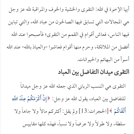
أيها الإخوة في الله: التقوى والخشية والخوف والمراقبة لله عز وجل
هي المجالات التي تسابق فيها الصالحون من عباد الله، والتي تباين
فيها الناس، فعاش أقوام في القمم من التقوى؛ فأصبحوا عند الله
أفضل من الملائكة، وحرم منها أقوام فعاشوا -والعياذ بالله- عند الله
أسوأ من البهائم والحيوانات.
التقوى ميدان التفاضل بين العباد
التقوى هي النسب الرباني الذي جعله الله عز وجل ميداناً
للتفاضل بين العباد، يقول الله عز وجل:
إِنَّ أَكْرَمَكُمْ عِنْدَ اللَّهِ
أَتْقَاكُمْ
[الحجرات:13] ولم يقل: أكثركم مالاً ولا جاهاً ولا
سلطة، ولا طولاً ولا عرضاً ولا نسباً، فهذه كلها مقاييس