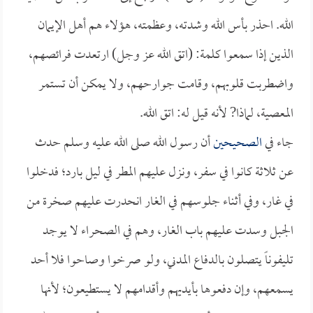
الله. احذر بأس الله وشدته، وعظمته، هؤلاء هم أهل الإيمان
الذين إذا سمعوا كلمة: (اتق الله عز وجل) ارتعدت فرائصهم،
واضطربت قلوبهم، وقامت جوارحهم، ولا يمكن أن تستمر
المعصية، لماذا? لأنه قيل له: اتق الله.
جاء في
الصحيحين
أن رسول الله صلى الله عليه وسلم حدث
عن ثلاثة كانوا في سفر، ونزل عليهم المطر في ليل بارد؛ فدخلوا
في غار، وفي أثناء جلوسهم في الغار انحدرت عليهم صخرة من
الجبل وسدت عليهم باب الغار، وهم في الصحراء لا يوجد
تليفوناً يتصلون بالدفاع المدني، ولو صرخوا وصاحوا فلا أحد
يسمعهم، وإن دفعوها بأيديهم وأقدامهم لا يستطيعون؛ لأنها