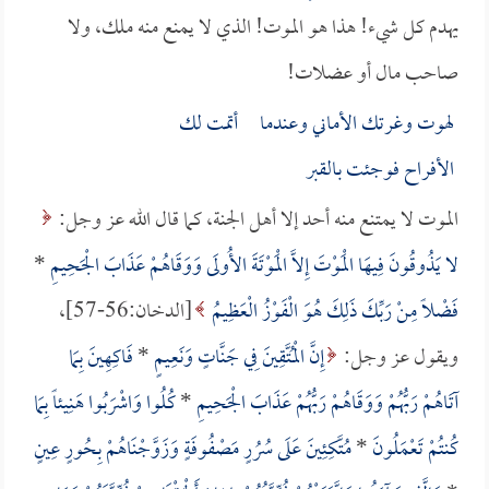
يهدم كل شيء! هذا هو الموت! الذي لا يمنع منه ملك، ولا
صاحب مال أو عضلات!
لهوت وغرتك الأماني وعندما أتمت لك
الأفراح فوجئت بالقبر
الموت لا يمتنع منه أحد إلا أهل الجنة، كما قال الله عز وجل:
لا يَذُوقُونَ فِيهَا الْمَوْتَ إِلاَّ الْمَوْتَةَ الأُولَى وَوَقَاهُمْ عَذَابَ الْجَحِيمِ
*
فَضْلاً مِنْ رَبِّكَ ذَلِكَ هُوَ الْفَوْزُ الْعَظِيمُ
[الدخان:56-57]،
ويقول عز وجل:
إِنَّ الْمُتَّقِينَ فِي جَنَّاتٍ وَنَعِيمٍ
*
فَاكِهِينَ بِمَا
آتَاهُمْ رَبُّهُمْ وَوَقَاهُمْ رَبُّهُمْ عَذَابَ الْجَحِيمِ
*
كُلُوا وَاشْرَبُوا هَنِيئاً بِمَا
كُنتُمْ تَعْمَلُونَ
*
مُتَّكِئِينَ عَلَى سُرُرٍ مَصْفُوفَةٍ وَزَوَّجْنَاهُمْ بِحُورٍ عِينٍ