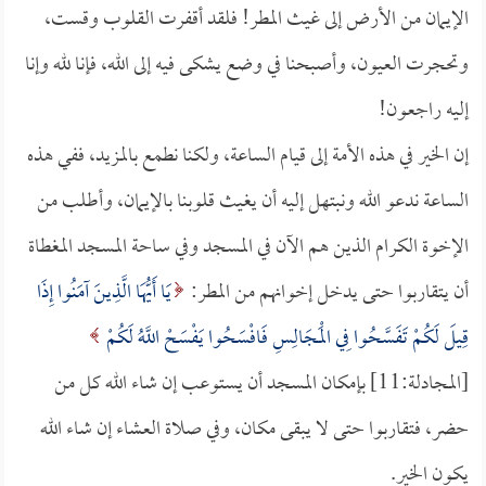
الإيمان من الأرض إلى غيث المطر! فلقد أقفرت القلوب وقست،
وتحجرت العيون، وأصبحنا في وضع يشكى فيه إلى الله، فإنا لله وإنا
إليه راجعون!
إن الخير في هذه الأمة إلى قيام الساعة، ولكنا نطمع بالمزيد، ففي هذه
الساعة ندعو الله ونبتهل إليه أن يغيث قلوبنا بالإيمان، وأطلب من
الإخوة الكرام الذين هم الآن في المسجد وفي ساحة المسجد المغطاة
أن يتقاربوا حتى يدخل إخوانهم من المطر:
يَا أَيُّهَا الَّذِينَ آمَنُوا إِذَا
قِيلَ لَكُمْ تَفَسَّحُوا فِي الْمَجَالِسِ فَافْسَحُوا يَفْسَحْ اللَّهُ لَكُمْ
[المجادلة:11] بإمكان المسجد أن يستوعب إن شاء الله كل من
حضر، فتقاربوا حتى لا يبقى مكان، وفي صلاة العشاء إن شاء الله
يكون الخير.