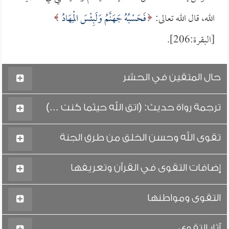
الله، قال الله تعالى:
فَحَسْبُهُ جَهَنَّمُ وَلَبِئْسَ الْمِهَادُ
[البقرة:206].
حال المتقين في الحشر
ترجمة رواة حديث: (اتق الله حيثما كنت ...)
تقوى الله وحسن الخلق من طرق الجنة
إضافات التقوى في القرآن وتعريفها
التقوى ومواطنها
آثار التقوى