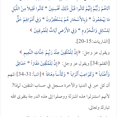
آتَاهُمْ رَبُّهُمْ إِنَّهُمْ كَانُوا قَبْلَ ذَلِكَ مُحْسِنِينَ
*
كَانُوا قَلِيلاً مِنْ اللَّيْلِ
مَا يَهْجَعُونَ
*
وَبِالأَسْحَارِ هُمْ يَسْتَغْفِرُونَ
*
وَفِي أَمْوَالِهِمْ حَقٌّ
لِلسَّائِلِ وَالْمَحْرُومِ
*
وَفِي الأَرْضِ آيَاتٌ لِلْمُوقِنِينَ
[الذاريات:15-20].
ويقول عز وجل:
إِنَّ لِلْمُتَّقِينَ عِنْدَ رَبِّهِمْ جَنَّاتِ النَّعِيمِ
[القلم:34] ويقول عز وجل:
إِنَّ لِلْمُتَّقِينَ مَفَازاً
*
حَدَائِقَ
وَأَعْنَاباً
*
وَكَوَاعِبَ أَتْرَاباً
*
وَكَأْساً دِهَاقاً
[النبأ:31-34] المهم
أن كل خير في الدنيا والآخرة مسجل في حساب المتقين، لماذا?
لأنهم استنـزلوا هذه المنـزلة ووصلوا إلى هذه الدرجة بتقوى الله
تبارك وتعالى.