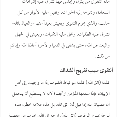
هذه التقوى من ينـزل ويجلس فيها تشرق عليه إشراقات
السعادة، وتتوجه إليه الخيرات، وتقبل عليه الأنوار من كل
جانب، والذي يحرم التقوى ويعيش بعيداً عنها -والعياذ بالله-
تشرق عليه الظلمات، وتحل عليه النكبات، ويعيش في الجهل
والبعد عن الله، حتى يشقى في الدنيا والآخرة أعاذنا الله وإياكم
من ذلك.
التقوى سبب تفريج الشدائد
كلمة (اتق الله) كلمة تهز نياط القلوب إذا ما وجهت إلى أهل
الإيمان، فإذا سمعها المؤمن ارتجف؛ لأنه لا يستطيع أن يتحمل
أن عصيان الله إذا قيل له: اتق الله. بل هذه علامة خطر، هذه
لوحة ممنوع الوقوف (اتق الله). ارجع إلى الله. اهرب من معصية