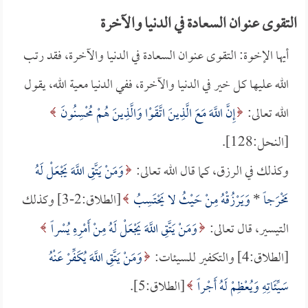
التقوى عنوان السعادة في الدنيا والآخرة
أيها الإخوة: التقوى عنوان السعادة في الدنيا والآخرة، فقد رتب
الله عليها كل خير في الدنيا والآخرة، ففي الدنيا معية الله، يقول
الله تعالى:
إِنَّ اللَّهَ مَعَ الَّذِينَ اتَّقَوْا وَالَّذِينَ هُمْ مُحْسِنُونَ
[النحل:128].
وكذلك في الرزق، كما قال الله تعالى:
وَمَنْ يَتَّقِ اللَّهَ يَجْعَلْ لَهُ
مَخْرَجاً
*
وَيَرْزُقْهُ مِنْ حَيْثُ لا يَحْتَسِبُ
[الطلاق:2-3] وكذلك
التيسير، قال تعالى:
وَمَنْ يَتَّقِ اللَّهَ يَجْعَلْ لَهُ مِنْ أَمْرِهِ يُسْراً
[الطلاق:4] والتكفير للسيئات:
وَمَنْ يَتَّقِ اللَّهَ يُكَفِّرْ عَنْهُ
سَيِّئَاتِهِ وَيُعْظِمْ لَهُ أَجْراً
[الطلاق:5].