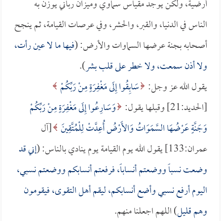
أرضية، ولكن يوجد مقياس سماوي وميزان رباني يوزن به
الناس في الدنيا، والقبر، والحشر، وفي عرصات القيامة، ثم ينجح
أصحابه بجنة عرضها السماوات والأرض: (
فيها ما لا عين رأت،
ولا أذن سمعت، ولا خطر على قلب بشر
).
يقول الله عز وجل:
سَابِقُوا إِلَى مَغْفِرَةٍ مِنْ رَبِّكُمْ
[الحديد:21] وقبلها يقول:
وَسَارِعُوا إِلَى مَغْفِرَةٍ مِنْ رَبِّكُمْ
وَجَنَّةٍ عَرْضُهَا السَّمَوَاتُ وَالأَرْضُ أُعِدَّتْ لِلْمُتَّقِينَ
[آل
عمران:133] يقول الله يوم القيامة يوم ينادي بالناس: (
إني قد
وضعت نسباً ووضعتم أنساباً، فرفعتم أنسابكم ووضعتم نسبي،
اليوم أرفع نسبي وأضع أنسابكم، ليقم أهل التقوى، فيقومون
وهم قليل
) اللهم اجعلنا منهم.