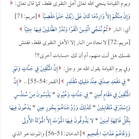
ويوم القيامة ينجي الله تعالى أهل التقوى فقط، كما قال تعالى:
وَإِنْ مِنْكُمْ إِلاَّ وَارِدُهَا كَانَ عَلَى رَبِّكَ حَتْماً مَقْضِيّاً
[مريم:71]
أي: النار
ثُمَّ نُنَجِّي الَّذِينَ اتَّقَوْا وَنَذَرُ الظَّالِمِينَ فِيهَا جِثِيّاً
[مريم:72] لا نجاة من النار إلا الأهل التقوى فقط، ففتش
نفسك هل أنت منهم، أم أن لك حسابات أخرى؟!
وفي يوم القيامة يقول الله عز وجل:
إِنَّ الْمُتَّقِينَ فِي جَنَّاتٍ وَنَهَرٍ
*
فِي مَقْعَدِ صِدْقٍ عِنْدَ مَلِيكٍ مُقْتَدِرٍ
[القمر:54-55] ..
إِنَّ
الْمُتَّقِينَ فِي مَقَامٍ أَمِينٍ
*
فِي جَنَّاتٍ وَعُيُونٍ
*
يَلْبَسُونَ مِنْ سُندُسٍ
وَإِسْتَبْرَقٍ مُتَقَابِلِينَ
*
كَذَلِكَ وَزَوَّجْنَاهُمْ بِحُورٍ عِينٍ
*
يَدْعُونَ فِيهَا
بِكُلِّ فَاكِهَةٍ آمِنِينَ
*
لا يَذُوقُونَ فِيهَا الْمَوْتَ إِلاَّ الْمَوْتَةَ الأُولَى
وَوَقَاهُمْ عَذَابَ الْجَحِيمِ
[الدخان:51-56] والموت هو الذي