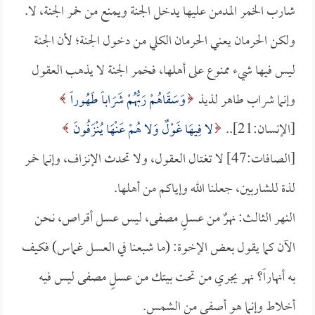
شارب الخمر المدمن عليها يدخل الجنة ويمنع من خمر الجنة، لا.
ولكن الحرمان يعني الحرمان الكلي من دخول الجنة؛ لأن الجنة
ليس فيها شيء ممنوع على أهلها، فخمر الجنة لا يذهب العقول
وإنما شراب طاهر لذيذ
وَسَقَاهُمْ رَبُّهُمْ شَرَاباً طَهُوراً
[الإنسان:21]..
لا فِيهَا غَوْلٌ وَلا هُمْ عَنْهَا يُنْزَفُونَ
[الصافات:47] لا تغتال العقول، ولا تحدث الإنزاف، وإنما خمر
لذة للشاربين، جعلنا الله وإياكم من أهلها.
النهر الثالث: نهرٌ من عسلٍ مصفى، ليس عسل أقراص، نحن
الآن كما يقول بعض الإخوة: (ما شبعنا في العسل غماس) فكيف
به أنهاراً؟ نهر يجري من تحت بيتك من عسلٍ مصفى ليس فيه
أخلاط وإنما هو أصفى من الشمس.