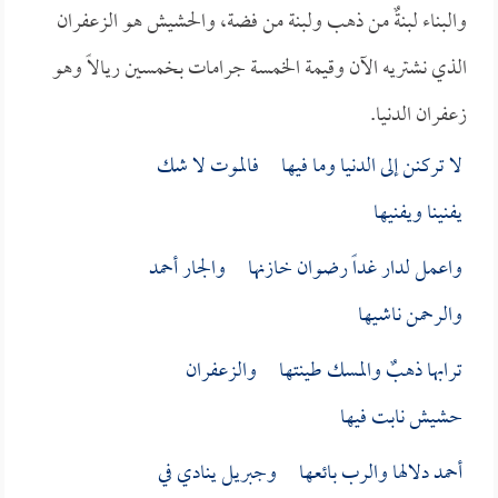
والبناء لبنةٌ من ذهب ولبنة من فضة، والحشيش هو الزعفران
الذي نشتريه الآن وقيمة الخمسة جرامات بخمسين ريالاً وهو
زعفران الدنيا.
لا تركنن إلى الدنيا وما فيها فالموت لا شك
يفنينا ويفنيها
واعمل لدار غداً رضوان خازنها والجار أحمد
والرحمن ناشيها
ترابها ذهبٌ والمسك طينتها والزعفران
حشيش نابت فيها
أحمد دلالها والرب بائعها وجبريل ينادي في