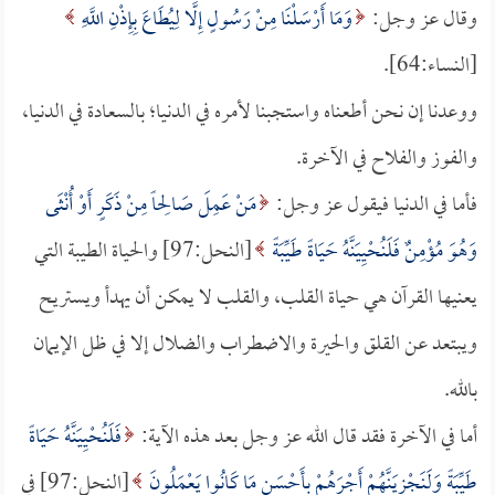
وقال عز وجل:
وَمَا أَرْسَلْنَا مِنْ رَسُولٍ إِلَّا لِيُطَاعَ بِإِذْنِ اللَّهِ
[النساء:64].
ووعدنا إن نحن أطعناه واستجبنا لأمره في الدنيا؛ بالسعادة في الدنيا،
والفوز والفلاح في الآخرة.
فأما في الدنيا فيقول عز وجل:
مَنْ عَمِلَ صَالِحاً مِنْ ذَكَرٍ أَوْ أُنْثَى
وَهُوَ مُؤْمِنٌ فَلَنُحْيِيَنَّهُ حَيَاةً طَيِّبَةً
[النحل:97] والحياة الطيبة التي
يعنيها القرآن هي حياة القلب، والقلب لا يمكن أن يهدأ ويستريح
ويبتعد عن القلق والحيرة والاضطراب والضلال إلا في ظل الإيمان
بالله.
أما في الآخرة فقد قال الله عز وجل بعد هذه الآية:
فَلَنُحْيِيَنَّهُ حَيَاةً
طَيِّبَةً وَلَنَجْزِيَنَّهُمْ أَجْرَهُمْ بِأَحْسَنِ مَا كَانُوا يَعْمَلُونَ
[النحل:97] في