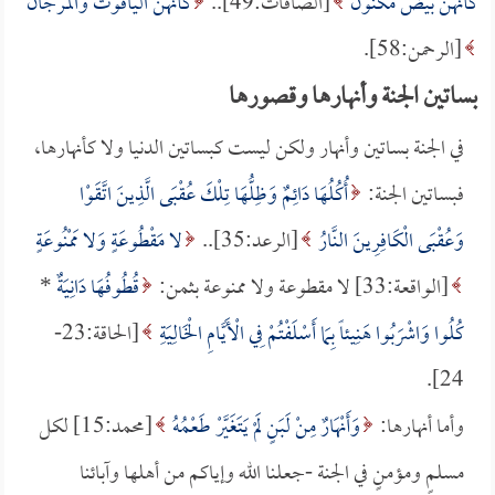
كَأَنَّهُنَّ بَيْضٌ مَكْنُونٌ
[الصافات:49]..
كَأَنَّهُنَّ الْيَاقُوتُ وَالْمَرْجَانُ
[الرحمن:58].
بساتين الجنة وأنهارها وقصورها
في الجنة بساتين وأنهار ولكن ليست كبساتين الدنيا ولا كأنهارها،
فبساتين الجنة:
أُكُلُهَا دَائِمٌ وَظِلُّهَا تِلْكَ عُقْبَى الَّذِينَ اتَّقَوْا
وَعُقْبَى الْكَافِرِينَ النَّارُ
[الرعد:35]..
لا مَقْطُوعَةٍ وَلا مَمْنُوعَةٍ
[الواقعة:33] لا مقطوعة ولا ممنوعة بثمن:
قُطُوفُهَا دَانِيَةٌ
*
كُلُوا وَاشْرَبُوا هَنِيئاً بِمَا أَسْلَفْتُمْ فِي الْأَيَّامِ الْخَالِيَةِ
[الحاقة:23-
24].
وأما أنهارها:
وَأَنْهَارٌ مِنْ لَبَنٍ لَمْ يَتَغَيَّرْ طَعْمُهُ
[محمد:15] لكل
مسلمٍ ومؤمنٍ في الجنة -جعلنا الله وإياكم من أهلها وآبائنا