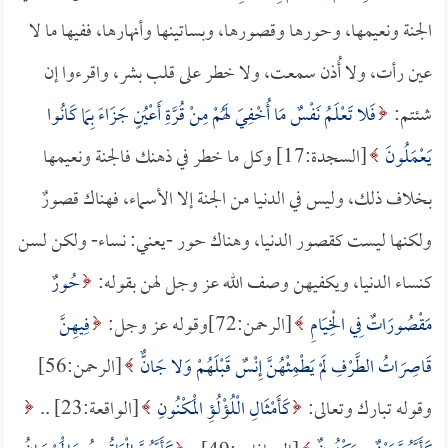
الجنة ونعيمها، وحورها وقصورها، وبساتينها وأنهارها، ففيها ما لا
عين رأت، ولا أُذن سمعت، ولا خطر على قلب بشر، واقرءوا إن
شئتم:
فَلا تَعْلَمُ نَفْسٌ مَا أُخْفِيَ لَهُمْ مِنْ قُرَّةِ أَعْيُنٍ جَزَاءً بِمَا كَانُوا
يَعْمَلُونَ
[السجدة:17] وكل ما خطر في ذهنك فالجنة ونعيمها
بخلاف ذلك، وليس في الدنيا من الجنة إلا الأسماء، فهناك قصورٌ
ولكنها ليست كقصور الدنيا، وهناك حور -يعني: نساء- ولكن لسن
كنساء الدنيا، ويكفيهن وصف الله عز وجل لهن بقوله:
حُورٌ
مَقْصُورَاتٌ فِي الْخِيَامِ
[الرحمن:72]وقوله عز وجل:
فِيهِنَّ
قَاصِرَاتُ الطَّرْفِ لَمْ يَطْمِثْهُنَّ إِنْسٌ قَبْلَهُمْ وَلا جَانٌّ
[الرحمن:56]
وقوله تبارك وتعالى:
كَأَمْثَالِ الْلُؤْلُؤِ الْمَكْنُونِ
[الواقعة:23] ..