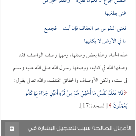
النفس تجزع أن تكون فقيرةً والفقر خيرٌ من
غنى يطغيها
فغنى النفوس هو العفاف فإن أبت فجميع
ما في الأرض لا يكفيها
هذه الجنة، وهذا بعض وصفها، ومهما وصف الواصف فقد
وصفها الله في كتابه، ووصفها رسول الله صلى الله عليه وسلم
في سنته، ولكن الأوصاف والحقائق تختلف، والله تعالى يقول:
فَلا تَعْلَمُ نَفْسٌ مَا أُخْفِيَ لَهُمْ مِنْ قُرَّةِ أَعْيُنٍ جَزَاءً بِمَا كَانُوا
يَعْمَلُونَ
[السجدة:17].
الأعمال الصالحة سبب لتعجيل البشارة في