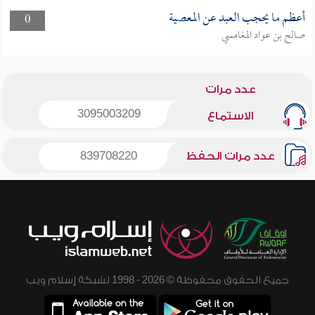
أعظم ما يحجب العبد عن المعصية
0
صالح بن عواد المغامسي
عدد مرات
3095003209
الاستماع
عدد مرات الحفظ
839708220
جميع الحقوق محفوظة © 2026 - 1998 لشبكة إسلام ويب