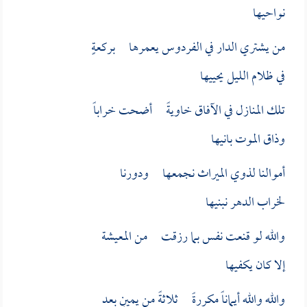
نواحيها
من يشتري الدار في الفردوس يعمرها بركعةٍ
في ظلام الليل يحييها
تلك المنازل في الآفاق خاويةً أضحت خراباً
وذاق الموت بانيها
أموالنا لذوي الميراث نجمعها ودورنا
لخراب الدهر نبنيها
والله لو قنعت نفس بما رزقت من المعيشة
إلا كان يكفيها
والله والله أيماناً مكررةً ثلاثةً من يمينٍ بعد