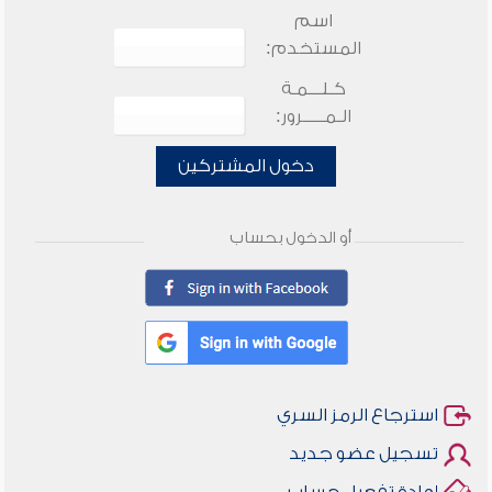
اسم
المستخدم:
كـلـــمـة
الـمـــــرور:
دخول المشتركين
أو الدخول بحساب
استرجاع الرمز السري
تسجيل عضو جديد