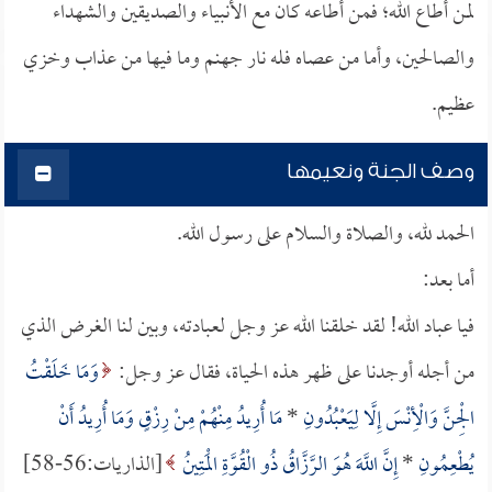
لمن أطاع الله؛ فمن أطاعه كان مع الأنبياء والصديقين والشهداء
والصالحين، وأما من عصاه فله نار جهنم وما فيها من عذاب وخزي
عظيم.
وصف الجنة ونعيمها
الحمد لله، والصلاة والسلام على رسول الله.
أما بعد:
فيا عباد الله! لقد خلقنا الله عز وجل لعبادته، وبين لنا الغرض الذي
من أجله أوجدنا على ظهر هذه الحياة، فقال عز وجل:
وَمَا خَلَقْتُ
الْجِنَّ وَالْأِنْسَ إِلَّا لِيَعْبُدُونِ
*
مَا أُرِيدُ مِنْهُمْ مِنْ رِزْقٍ وَمَا أُرِيدُ أَنْ
يُطْعِمُونِ
*
إِنَّ اللَّهَ هُوَ الرَّزَّاقُ ذُو الْقُوَّةِ الْمَتِينُ
[الذاريات:56-58]