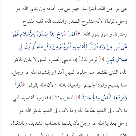
على نور من الله، أينما سار فهو على نور أمامه بين يدي الله عز
وجل، لماذا؟ لأنه منشرح الصدر والقلب لله؛ قلبه مفتوح
ومشرق ومنور بنور الله:
أَفَمَنْ شَرَحَ اللَّهُ صَدْرَهُ لِلْإِسْلامِ فَهُوَ
عَلَى نُورٍ مِنْ رَبِّهِ فَوَيْلٌ لِلْقَاسِيَةِ قُلُوبُهُمْ مِنْ ذِكْرِ اللَّهِ أُولَئِكَ فِي
ضَلالٍ مُبِينٍ
[الزمر:22] إن قاسي القلب الذي لا يلين لذكر
الله، الذي تقشعر منه جلود الذين آمنوا ويخشون الله عز وجل،
هذا يصبح وقوداً لجهنم -والعياذ بالله-؛ لأن الله يقول:
نَاراً
وَقُودُهَا النَّاسُ وَالْحِجَارَةُ
[التحريم:6] القلوب القاسية التي
ما لانت في الدنيا بطاعة الله وما لانت في الدنيا بذكر الله عز
وجل يعذبها الله عز وجل بأن يلينها بالعذاب الشديد، وبالنكال