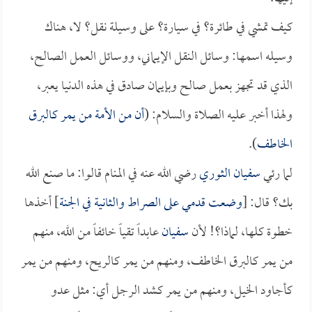
كيف تمشي في طائرة؟ في سيارة؟ على وسيلة نقل؟ لا، هناك
وسيله اسمها: وسائل النقل الإيماني، ووسائل العمل الصالح،
الذي قد تجهز بعمل صالح وبإيمان صادق في هذه الدنيا يعبر،
ولهذا أخبر عليه الصلاة والسلام: (
أن من الأمة من يمر كالبرق
الخاطف
).
لما رئي
سفيان الثوري
رضي الله عنه في المنام قالوا: ما صنع الله
بك؟ قال: [
وضعت قدمي على الصراط والثانية في الجنة
] أخذها
خطوة كلها، لماذا؟! لأن
سفيان
عابداً تقياً خائفاً من الله، منهم
من يمر كالبرق الخاطف، ومنهم من يمر كالريح، ومنهم من يمر
كأجاود الخيل، ومنهم من يمر كشد الرجل أي: مثل عدو