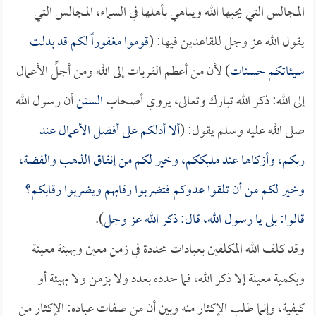
المجالس التي يحبها الله ويباهي بأهلها في السماء، المجالس التي
يقول الله عز وجل للقاعدين فيها: (
قوموا مغفوراً لكم قد بدلت
سيئاتكم حسنات
) لأن من أعظم القربات إلى الله ومن أجلِّ الأعمال
إلى الله: ذكر الله تبارك وتعالى، يروي أصحاب
السنن
أن رسول الله
صلى الله عليه وسلم يقول: (
ألا أدلكم على أفضل الأعمال عند
ربكم، وأزكاها عند مليككم، وخير لكم من إنفاق الذهب والفضة،
وخير لكم من أن تلقوا عدوكم فتضربوا رقابهم ويضربوا رقابكم؟
قالوا: بلى يا رسول الله، قال: ذكر الله عز وجل
).
وقد كلف الله المكلفين بعبادات محددة في زمن معين وبهيئة معينة
وبكمية معينة إلا ذكر الله، فما حدده بعدد ولا بزمن ولا بهيئة أو
كيفية، وإنما طلب الإكثار منه وبين أن من صفات عباده: الإكثار من