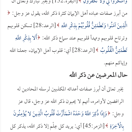
وَاشْكُرُوا لِي وَلا تَكْفُرُونِ
[البقرة:152] ويخبر تبارك وتعالى أن
من أبرز صفات عباده أهل الإيمان كثرة ذكر الله، يقول عز وجل:
الَّذِينَ آمَنُوا وَتَطْمَئِنُّ قُلُوبُهُمْ بِذِكْرِ اللَّهِ
[الرعد:28] تسكن قلوبهم
وترتاح قلوبهم وتهدأ قلوبهم عند سماع ذكر الله:
أَلا بِذِكْرِ اللَّهِ
تَطْمَئِنُّ الْقُلُوبُ
[الرعد:28] أي: قلوب أهل الإيمان، جعلنا الله
وإياكم منهم.
حال المعرضين عن ذكر الله
يخبر تعالى أن أبرز صفات أعدائه المكذبين لرسله المحادين له
الرافضين لأوامره، أنهم لا يحبون ذكر الله عز وجل، قال عز
وجل:
وَإِذَا ذُكِرَ اللَّهُ وَحْدَهُ اشْمَأَزَّتْ قُلُوبُ الَّذِينَ لا يُؤْمِنُونَ
بِالْآخِرَةِ
[الزمر:45] أي: يريد كل عِلْم إلا ذكر الله، يذكر كل