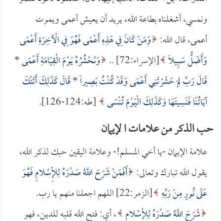
ونمسي، أشغلناه بطاعة الله، يريد أن يعيش أعمى ويموت
أعمى، قال الله:
وَمَنْ كَانَ فِي هَذِهِ أَعْمَى فَهُوَ فِي الْآخِرَةِ أَعْمَى
وَأَضَلُّ سَبِيلاً
[الإسراء:72] ..
وَنَحْشُرُهُ يَوْمَ الْقِيَامَةِ أَعْمَى
*
قَالَ رَبِّ لِمَ حَشَرْتَنِي أَعْمَى وَقَدْ كُنْتُ بَصِيراً
*
قَالَ كَذَلِكَ أَتَتْكَ
آيَاتُنَا فَنَسِيتَهَا وَكَذَلِكَ الْيَوْمَ تُنْسَى
[طه:124-126].
حب الذكر من علامات ا لإيمان
علامة الإيمان -يا أخي المسلم!- وعلامة اليقين حبك لذكر الله،
يقول الله تبارك وتعالى:
أَفَمَنْ شَرَحَ اللَّهُ صَدْرَهُ لِلْإِسْلامِ فَهُوَ
عَلَى نُورٍ مِنْ رَبِّهِ
[الزمر:22] اللهم اجعلنا منهم يا رب.
شَرَحَ اللَّهُ صَدْرَهُ لِلْإِسْلامِ
، أي: فتح الله قلبه للدين، فهو