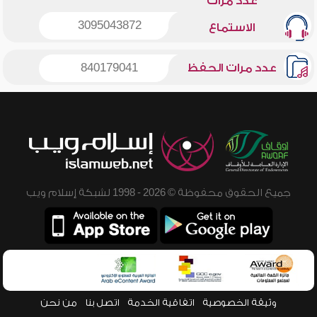
عدد مرات
3095043872
الاستماع
عدد مرات الحفظ
840179041
جميع الحقوق محفوظة © 2026 - 1998 لشبكة إسلام ويب
وثيقة الخصوصية
اتفاقية الخدمة
اتصل بنا
من نحن