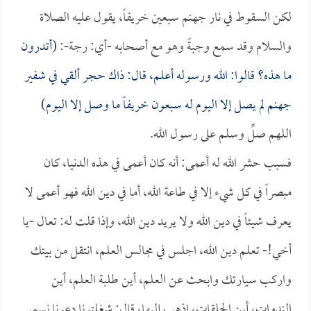
لكن السقوط في نار جهنم سبعين خريفاً، يقول عليه الصلاة
والسلام وقد سمع وجبةً وهو مع أصحابه -أي: رجة-: (
أتدرون
ما هذه؟ قالوا: الله ورسوله أعلم، قال: ذاك حجر ألقي في شفير
جهنم لم يصل إلا اليوم له سبعون خريفاً ما وصل إلا اليوم
)
اللهم صلِّ وسلم على رسول الله.
فسبب حشر الله له أعمى: أنه كان أعمى في هذه الدنيا، كان
مبصراً في كل شيء إلا في طاعة الله، أما في دين الله فهو أعمى لا
يعرف شيئاً في دين الله ولا يريد دين الله، وإذا قلت له: تعال -يا
أخي!- تعلم دين الله، اجلس في مجالس العلم، انتقل من بيتك
واركب سيارتك وابحث عن العلم، أين طلبة العلم، أين
الندوات، أين الحلقات، اذهب إليها، قال: شغلتونا دعونا نسمر