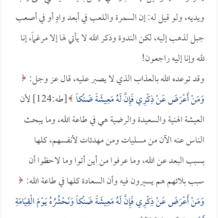
ويديه، ولو قيل له: إن السمرة واللعب في أبعد وادٍ أو في أصعب
جبل لذهب إليه، لكن الندوة وذكر الله لا يأتي لها إلا مرغماً، إنا
لله وإنا إليه راجعون!
وقد توعده الله بالعذاب الذي لا يصبر عليه، قال عز وجل:
وَمَنْ أَعْرَضَ عَنْ ذِكْرِي فَإِنَّ لَهُ مَعِيشَةً ضَنْكاً
[طه:124] لأن
العيشة الهنية والسعيدة والرضية هي في طاعة الله، وما يبحث
الناس عنه الآن من مسليات ومن مهدئات لأنفسهم، كلها
بسبب البعد عن الله، وما عرفوا من أين أتوا وما لاحظوا أن
سبب بلائهم هم يسيرون فيه وأن السعادة كلها في طاعة الله:
وَمَنْ أَعْرَضَ عَنْ ذِكْرِي فَإِنَّ لَهُ مَعِيشَةً ضَنْكاً وَنَحْشُرُهُ يَوْمَ الْقِيَامَةِ