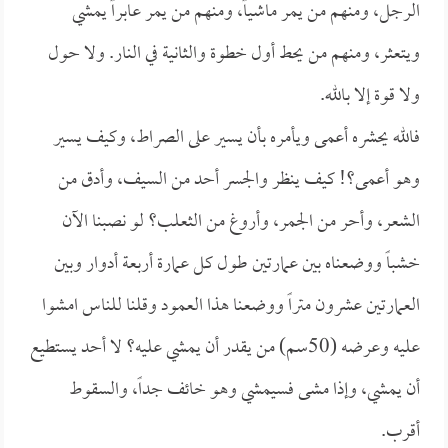
الرجل، ومنهم من يمر ماشياً، ومنهم من يمر عابراً يمشي
ويتعثر، ومنهم من يحط أول خطوة والثانية في النار. ولا حول
ولا قوة إلا بالله.
فالله يحشره أعمى ويأمره بأن يسير على الصراط، وكيف يسير
وهو أعمى؟! كيف ينظر والجسر أحد من السيف، وأدق من
الشعر، وأحر من الجمر، وأروغ من الثعلب؟ لو نصبنا الآن
خشباً ووضعناه بين عمارتين طول كل عمارة أربعة أدوار وبين
العمارتين عشرون متراً ووضعنا هذا العمود وقلنا للناس امشوا
عليه وعرضه (50سم) من يقدر أن يمشي عليه؟ لا أحد يستطيع
أن يمشي، وإذا مشى فسيمشي وهو خائف جداً، والسقوط
أقرب.