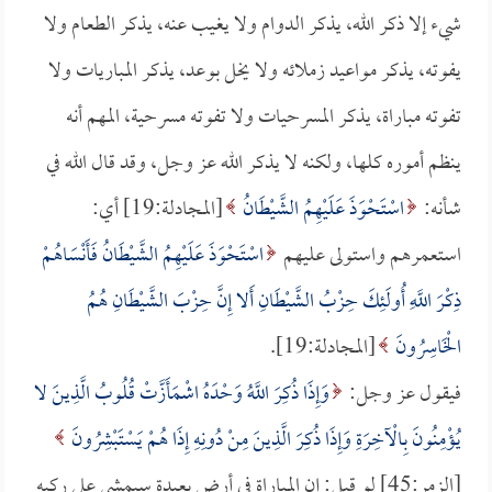
شيء إلا ذكر الله، يذكر الدوام ولا يغيب عنه، يذكر الطعام ولا
يفوته، يذكر مواعيد زملائه ولا يخل بوعد، يذكر المباريات ولا
تفوته مباراة، يذكر المسرحيات ولا تفوته مسرحية، المهم أنه
ينظم أموره كلها، ولكنه لا يذكر الله عز وجل، وقد قال الله في
شأنه:
اسْتَحْوَذَ عَلَيْهِمُ الشَّيْطَانُ
[المجادلة:19] أي:
استعمرهم واستولى عليهم
اسْتَحْوَذَ عَلَيْهِمُ الشَّيْطَانُ فَأَنْسَاهُمْ
ذِكْرَ اللَّهِ أُولَئِكَ حِزْبُ الشَّيْطَانِ أَلا إِنَّ حِزْبَ الشَّيْطَانِ هُمُ
الْخَاسِرُونَ
[المجادلة:19].
فيقول عز وجل:
وَإِذَا ذُكِرَ اللَّهُ وَحْدَهُ اشْمَأَزَّتْ قُلُوبُ الَّذِينَ لا
يُؤْمِنُونَ بِالْآخِرَةِ وَإِذَا ذُكِرَ الَّذِينَ مِنْ دُونِهِ إِذَا هُمْ يَسْتَبْشِرُونَ
[الزمر:45] لو قيل: إن المباراة في أرض بعيدة سيمشي على ركبه