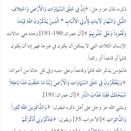
ذكره، قال عز وجل:
إِنَّ فِي خَلْقِ السَّمَاوَاتِ وَالْأَرْضِ وَاخْتِلافِ
اللَّيْلِ وَالنَّهَارِ لَآياتٍ لِأُولِي الْأَلْبَابِ
*
الَّذِينَ يَذْكُرُونَ اللَّهَ قِيَاماً
وَقُعُوداً وَعَلَى جُنُوبِهِمْ
[آل عمران:190-191] وهذه هي حالات
الإنسان الثلاث التي لا يمكن أن يكون في غيرها فهو إما أن يكون
قائماً أو قاعداً أو راقداً.
فالمؤمن يذكر الله قائماً وقاعداً وعلى جنبه وفي كل حالة من أحواله:
وَيَتَفَكَّرُونَ فِي خَلْقِ السَّمَاوَاتِ وَالْأَرْضِ رَبَّنَا مَا خَلَقْتَ هَذَا بَاطِلاً
سُبْحَانَكَ فَقِنَا عَذَابَ النَّارِ
[آل عمران:191].
ويثني الله عز وجل على أهل ذكره فيقول:
وَالذَّاكِرِينَ اللَّهَ كَثِيراً
وَالذَّاكِرَاتِ
[الأحزاب:35] ويقول:
فَاذْكُرُونِي أَذْكُرْكُمْ