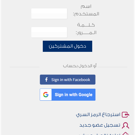
اسم
المستخدم:
كـلـــمـة
الـمـــــرور:
دخول المشتركين
أو الدخول بحساب
استرجاع الرمز السري
تسجيل عضو جديد