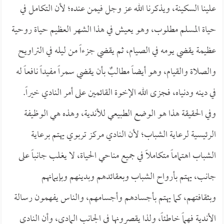
علينا السكينة، ويذكرنا الله عز وجل فيمن عنده؛ لأن التكامل في
حياة المسلم مطلوب، وهو يعيش في هذا الشهر العظيم حياة روحية
عظيمة يقضي يومه في الصيام، ثم يقضي جزءاً من ليله في التراويح
والصلاة والقيام، وهو أيضاً مطالبٌ بأن يقضي سمراً مفيداً نافعاً له
في دينه ودنياه، فجزى الله الإخوة القائمين على أمر النادي خيراً.
وفي الحقيقة هذا هو الوضع الطبيعي للأندية، وهذه هي الوظيفة
الرئيسية لرعاية الشباب؛ لأن النادي مركز تربوي يهتم برعاية
الشباب اهتماماً متكاملاً في جميع مناحي الحياة، لا يغلب جانباً على
جانب، يهتم بأرواح الشباب وبعقائدهم وبدينهم وبإيمانهم
وبثقافتهم، كما يهتم بأجسادهم وأجسامهم، والناس يفهمون رسالة
الأندية فهماً خاطئاً، ولذا يقصرونها في الجانب المادي، وأن النادي