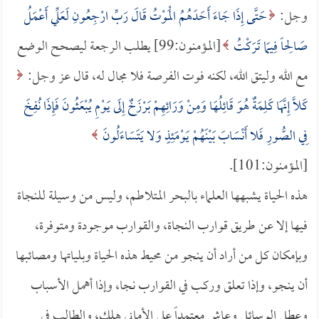
وجل:
حَتَّى إِذَا جَاءَ أَحَدَهُمُ الْمَوْتُ قَالَ رَبِّ ارْجِعُونِ لَعَلِّي أَعْمَلُ
صَالِحاً فِيمَا تَرَكْتُ
[المؤمنون:99] يطلب الرجعة ليصحح الوضع
مع الله وليتق الله، لكنه فوت الفرصة فلا مجال له، قال عز وجل:
كَلَّا إِنَّهَا كَلِمَةٌ هُوَ قَائِلُهَا وَمِنْ وَرَائِهِمْ بَرْزَخٌ إِلَى يَوْمِ يُبْعَثُونَ فَإِذَا نُفِخَ
فِي الصُّورِ فَلا أَنْسَابَ بَيْنَهُمْ يَوْمَئِذٍ وَلا يَتَسَاءَلُونَ
[المؤمنون:101].
هذه الحياة يشبهها العلماء بالبحر المتلاطم، وليس من وسيلة للنجاة
فيها إلا عن طريق قوارب النجاة، والقوارب موجودة ومتوفرة،
وبإمكان كل من أراد أن ينجو من محيط هذه الحياة وبلياتها ومصائبها
أن ينجو، وإذا تعلق وركب في القوارب نجا، وإذا أهمل الأسباب
وعطل الوسائل وعاش معتمداً على الأماني هلك، والطالب في