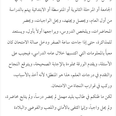
الجامعة أو المرحلة الثانوية أو المتوسطة أو الابتدائية يهتم بالدراسة
من أول العام، ويحصل ويجتهد، ويحل الواجبات، ويحضر
المحاضرات، ويلخص الدروس، ويراجعها أولاً بأول، ويستعد
للمذاكرة، حتى إذا جاءت ساعة الصفر ودخل صالة الامتحان كان
معبأً بالمعلومات التي اكتسبها خلال عامه الدراسي، فيجيب على
الأسئلة، ويقدم الورقة مملوءة بالإجابة الصحيحة، ويتوقع النجاح
والتقدم في درجات العلم، هذا هو المنطق؛ لأنه أخذ بالأسباب،
وركب في قوارب النجاة من الامتحان.
لكن ما ظنكم في طالب بليد مهمل لم يحضر درساً، ولم يتابع محاضرة،
ولم يحل واجباً، وإنما اكتفى بالأماني واللعب والفوضى والبلادة