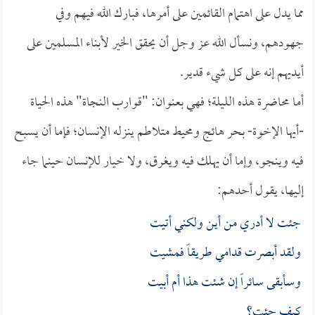
مما يدل على اهتمام القائمين على أمرها، فبارك الله فيهم وفي
جهودهم، ونسأل الله عز وجل أن يحقق الخير لأبناء المسلمين على
أيديهم إنه على كل شيء قدير.
أما محاضرة هذه الليلة؛ فهي بعنوان: "قوارب النجاة" هذه الحياة
-أيها الإخوة- بحر هائج ومحيط متلاطم ينزله الإنسان؛ فإما أن يسبح
فيه وينجو، وإما أن يهلك فيه ويغرق، ولا خيار للإنسان حينما جاء
إليها، يقول أحدهم:
جئت لا أدري من أين ولكني أتيت
ولقد أبصرت قدامي طريقاً فمشيت
وسأبقى سائراً إن شئت هذا أم أبيت
كيف جئت؟