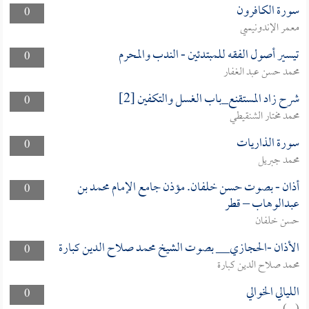
سورة الكافرون
0
معمر الإندونيسي
تيسير أصول الفقه للمبتدئين - الندب والمحرم
0
محمد حسن عبد الغفار
شرح زاد المستقنع_باب الغسل والتكفين [2]
0
محمد مختار الشنقيطي
سورة الذاريات
0
محمد جبريل
أذان - بصوت حسن خلفان. مؤذن جامع الإمام محمد بن
0
عبدالوهاب – قطر
حسن خلفان
الأذان -الحجازي__ بصوت الشيخ محمد صلاح الدين كبارة
0
محمد صلاح الدين كبارة
الليالي الخوالي
0