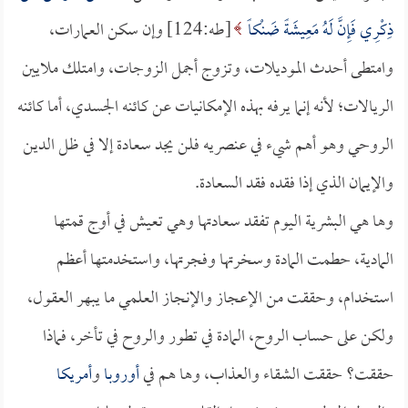
ذِكْرِي فَإِنَّ لَهُ مَعِيشَةً ضَنْكاً
[طه:124] وإن سكن العمارات،
وامتطى أحدث الموديلات، وتزوج أجمل الزوجات، وامتلك ملايين
الريالات؛ لأنه إنما يرفه بهذه الإمكانيات عن كائنه الجسدي، أما كائنه
الروحي وهو أهم شيء في عنصريه فلن يجد سعادة إلا في ظل الدين
والإيمان الذي إذا فقده فقد السعادة.
وها هي البشرية اليوم تفقد سعادتها وهي تعيش في أوج قمتها
المادية، حطمت المادة وسخرتها وفجرتها، واستخدمتها أعظم
استخدام، وحققت من الإعجاز والإنجاز العلمي ما يبهر العقول،
ولكن على حساب الروح، المادة في تطور والروح في تأخر، فماذا
حققت؟ حققت الشقاء والعذاب، وها هم في
أوروبا
و
أمريكا