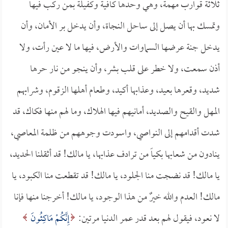
ثلاثة قوارب مهمة، وهي وحدها كافية وكفيلة بمن ركب فيها
وتمسك بها أن يصل إلى ساحل النجاة، وأن يدخل بر الأمان، وأن
يدخل جنة عرضها السماوات والأرض، فيها ما لا عين رأت، ولا
أذن سمعت، ولا خطر على قلب بشر، وأن ينجو من نار حرها
شديد، وقعرها بعيد، وعذابها أكيد، وطعام أهلها الزقوم، وشرابهم
المهل والقيح والصديد، أمانيهم فيها الهلاك، وما لهم منها فكاك، قد
شدت أقدامهم إلى النواصي، واسودت وجوههم من ظلمة المعاصي،
ينادون من شعابها بكياً من ترادف عذابها، يا مالك! قد أثقلنا الحديد،
يا مالك! قد نضجت منا الجلود، يا مالك! قد تقطعت منا الكبود، يا
مالك! العدم والله خيرٌ من هذا الوجود، يا مالك! أخرجنا منها فإنا
لا نعود، فيقول لهم بعد قدر عمر الدنيا مرتين:
إِنَّكُمْ مَاكِثُونَ