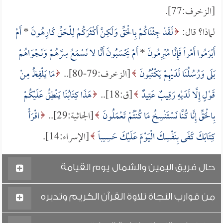
[الزخرف:77].
لماذا؟ قال:
لَقَدْ جِئْنَاكُمْ بِالْحَقِّ وَلَكِنَّ أَكْثَرَكُمْ لِلْحَقِّ كَارِهُونَ
*
أَمْ
أَبْرَمُوا أَمْراً فَإِنَّا مُبْرِمُونَ
*
أَمْ يَحْسَبُونَ أَنَّا لا نَسْمَعُ سِرَّهُمْ وَنَجْوَاهُمْ
بَلَى وَرُسُلُنَا لَدَيْهِمْ يَكْتُبُونَ
[الزخرف:79-80]..
مَا يَلْفِظُ مِنْ
قَوْلٍ إِلَّا لَدَيْهِ رَقِيبٌ عَتِيدٌ
[ق:18]..
هَذَا كِتَابُنَا يَنْطِقُ عَلَيْكُمْ
بِالْحَقِّ إِنَّا كُنَّا نَسْتَنْسِخُ مَا كُنْتُمْ تَعْمَلُونَ
[الجاثية:29]..
اقْرَأْ
كِتَابَكَ كَفَى بِنَفْسِكَ الْيَوْمَ عَلَيْكَ حَسِيباً
[الإسراء:14].
حال فريق اليمين والشمال يوم القيامة
من قوارب النجاة تلاوة القرآن الكريم وتدبره