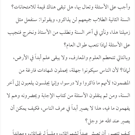
وأجب على الأسئلة وتعال بها، هل تبقى هناك قيمة للامتحانات؟
السنة الثانية الطلاب جميعهم لن يذاكرو، ويقولوا: سنفعل مثل
زميلنا هذا، ونأتي في آخر السنة ونطلب من الأستاذ ونخرج فنجيب
على الأسئلة لماذا نتعب طوال العام؟
وبالتالي تتحطم العلوم والمعارف، ولا يبقى علم أبداً في الأرض،
لماذا؟ لأن الناس سيكونوا جهلة، يحملون شهادات فارغة من
المضمون؛ لأنهم ما ذاكروا ولا درسوا، وإنما يجلسون يلعبون إلى آخر
السنة، ومن ثم ينقلون الأسئلة من كتاب الإجابة ويحضرونه وهم لا
يفهمون ما فيه، هذا لا يصير أبداً في عرف الناس، فكيف يمكن أن
يصير عند الله عز وجل؟
كيف تتصور أن تعيش عبداً لشهواتك، وملبياً لرغباتك، ومعانداً