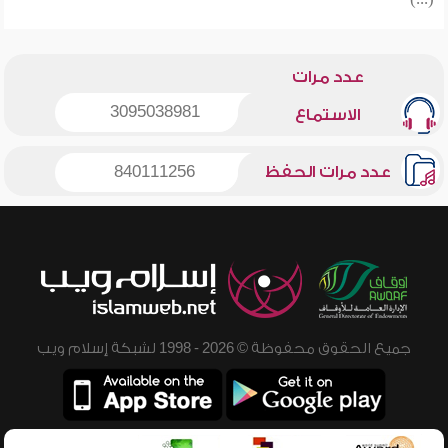
(...)
عدد مرات
3095038981
الاستماع
عدد مرات الحفظ
840111256
جميع الحقوق محفوظة © 2026 - 1998 لشبكة إسلام ويب