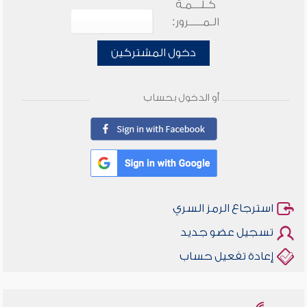
كـلـــمـة
الـمـــــرور:
دخول المشتركين
أو الدخول بحساب
استرجاع الرمز السري
تسجيل عضو جديد
إعادة تفعيل حساب