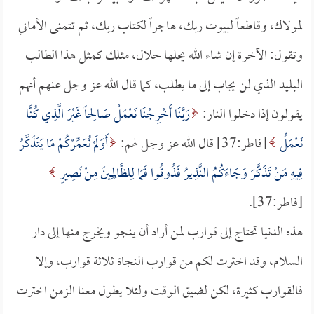
لمولاك، وقاطعاً لبيوت ربك، هاجراً لكتاب ربك، ثم تتمنى الأماني
وتقول: الآخرة إن شاء الله يحلها حلال، مثلك كمثل هذا الطالب
البليد الذي لن يجاب إلى ما يطلب، كما قال الله عز وجل عنهم أنهم
يقولون إذا دخلوا النار:
رَبَّنَا أَخْرِجْنَا نَعْمَلْ صَالِحاً غَيْرَ الَّذِي كُنَّا
نَعْمَلُ
[فاطر:37] قال الله عز وجل لهم:
أَوَلَمْ نُعَمِّرْكُمْ مَا يَتَذَكَّرُ
فِيهِ مَنْ تَذَكَّرَ وَجَاءَكُمُ النَّذِيرُ فَذُوقُوا فَمَا لِلظَّالِمِينَ مِنْ نَصِيرٍ
[فاطر:37].
هذه الدنيا تحتاج إلى قوارب لمن أراد أن ينجو ويخرج منها إلى دار
السلام، وقد اخترت لكم من قوارب النجاة ثلاثة قوارب، وإلا
فالقوارب كثيرة، لكن لضيق الوقت ولئلا يطول معنا الزمن اخترت