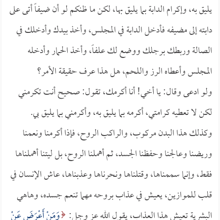
يليق به، وإكرام الدابة بما يليق بها، لكن ما ظنكم لو أن ضيفاً أتى على
دابته إلى مضيفه فأدخل الدابة في المجلس، وأخذ بيدك وأدخلك في
الصالة وربطك برجلك ووضع لك علفاً، وأخذ الحمار وأدخله
المجلس وأعطاه الرز واللحم، هل هذا عرف حقيقة الأمر؟
ولو ادعى وقال: يا أخي! أنا أكرمك، تقول: صحيح أنت تكرمني
لكن لا تعطيه كرامتي، أكرمه بما يليق به، وأكرمني بما يليق بي.
وكذلك هذا البدن مركوب، والراكب الروح، فإذا أكرمنا ونعمنا
وريضنا وعالجنا وحفظنا الجسد، ثم أهملنا الروح، بل ليتنا أهملناها
فقط، وإنما سممناها، وقتلناها ونحرناها وعذبناها، عاش الإنسان في
قلب للموازين، يعيش في عذاب بروحه مهما تنعم جسده، وهاهي
البشرية تعيش هذا العذاب، يقول الله عز وجل:
وَمَنْ أَعْرَضَ عَنْ