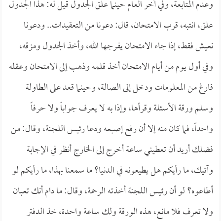
وعدم المتابعة، وفي آخر العام حينما علق الجدول قيل له: هذا الجدول
علق، انتبه، قرب الامتحان، قال: دعونا من التعقيدات.. ودعونا
نعيش فقط، إذا جاء الامتحان يفرجها الله، وأخذ الجدول ومزقه،
وفي أول يوم من أيام الامتحان أخذ قلمه وذهب إلى الامتحان وعقله
فارغ من المعلومات ودخل إلى الصالة، وحينما قعد على الطاولة
وسلم ورقة الأسئلة وقرأها، وإذا به لا يعرف جواباً ولا حرفاً
واحداً، فما كان منه إلا أن رفع إصبعه ودعا رئيس اللجنة، وقال: من
فضلك أريد أن تعطيني ساعة أخرج إلى الخارج أنظر في الإجابة
وآتيك، ما رأيكم هل يطيعونه في الدنيا؟ ما سمعنا بهذا، ما رأيكم لو
أطاعوه؟ لو أن رئيس اللجنة أخذته الرحمة، وقال: ما دام أنك تعبان
ولا تعرف فلا مانع، هذه الورقة ولك ساعة واحدة، خذ الدفتر