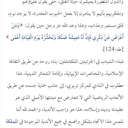
والدول المتطورة يعيشون حياة القلق، حتى يقول علماؤهم
ومفكريهم بأنهم لا ينامون إلا بفعل الحبوب المخدرة، لا يوجد نوم،
قلق مستمر وعذاب، وهذا وعد الله عز وجل حين يقول:
وَمَنْ
أَعْرَضَ عَنْ ذِكْرِي فَإِنَّ لَهُ مَعِيشَةً ضَنْكاً وَنَحْشُرُهُ يَوْمَ الْقِيَامَةِ أَعْمَى
[طه:124].
فبناء الشباب في الجزئيتين المتكاملتين: بناء روحه عن طريق الثقافة
الإسلامية، والمحاضرات الإيمانية، وإقامة الشعائر الدينية، هذا
مطلوب في النادي كمركز تربوي، إلى جانب حماية جسده عن طريق
الألعاب الرياضية التي لا تتعارض مع مبدئها الأصلي الذي هو
عقيدته ودينه وإسلامه، هذا هو واجب الأندية، والحمد لله أننا
نلمس هذا الاتجاه بشكل واضح في جميع الأندية الموجودة في
المملكة