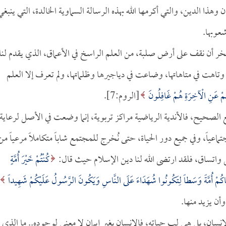
 وهذا الدين، والتي أكرمها الله بهذه الرسالة السماوية الخالدة، التي ينبغي
عوبها.
الفخر أن نقف على أرض صلبة، من العلم الراسخ في الأعماق، الذي يقدم لنا
تاهت في متاهاتها، وضاعت في دياجيرها وظلماتها، ولم تعرف إلا العلم
هُمْ عَنِ الْآخِرَةِ هُمْ غَافِلُونَ
[الروم:7].
 الصحيح، فالأندية الرياضية مراكز تربوية، إنما وضعت في الأصل لرعاية
تماعياً، وفي جميع دور الحياة، حتى نُخرج للمجتمع شاباً متكاملاً مرعياً من
اتساق، فلقد ارتضى الله لنا دين الإسلام حيث قال:
كُنْتُمْ خَيْرَ أُمَّةٍ
اكُمْ أُمَّةً وَسَطاً لِتَكُونُوا شُهَدَاءَ عَلَى النَّاسِ وَيَكُونَ الرَّسُولُ عَلَيْكُمْ شَهِيداً
الإنسان، بل هي لب حياته، فالإنسان بغير إيمان لا معنى لوجوده.. ما الذي