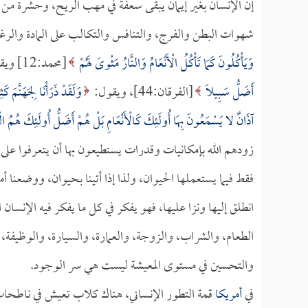
إن الإنسان بغير إيمان يبقى سعفة في مهب الريح، وحشرة من ال
شهوات البطن والفرج، والتنافس والتكالب على المادة والرغ
وَيَأْكُلُونَ كَمَا تَأْكُلُ الْأَنْعَامُ وَالنَّارُ مَثْوىً لَهُمْ
[محمد:12] ويقول:
أَضَلُّ سَبِيلاً
[الفرقان:44]، ويقول:
وَلَقَدْ ذَرَأْنَا لِجَهَنَّمَ 
آذَانٌ لا يَسْمَعُونَ بِهَا أُولَئِكَ كَالْأَنْعَامِ بَلْ هُمْ أَضَلُّ أُولَئِكَ هُمُ ال
زودهم الله بإمكانيات وقدرات يستطيعون بها أن يتعرفوا ع
فقط فيما يستعملها الحيوان، ولذا إذا أتينا بحيوان، ووضعنا أم
انطلق إليها ونزا عليها، فهو يفكر في كل ما يفكر فيه الإنسان
الطعام، والشراب، والزوجة، والعمارة، والسيارة، والوظيفة، أ
والتحسين في مستوى المعيشة ليست هي سر الوجود.
في
أمريكا
قمة التطور الإنساني، هناك كلاب تعيش في ناطح