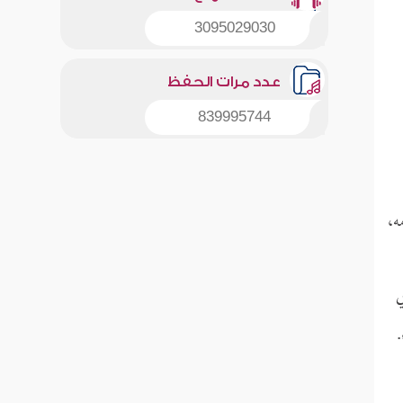
3095029030
عدد مرات الحفظ
839995744
ه،
ي
.