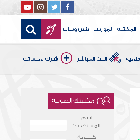
المكتبة
المواريث
بنين وبنات
علمية
البث المباشر
شارك بملفاتك
مكتبتك الصوتية
اسم
المستخدم:
كـلـــمـة