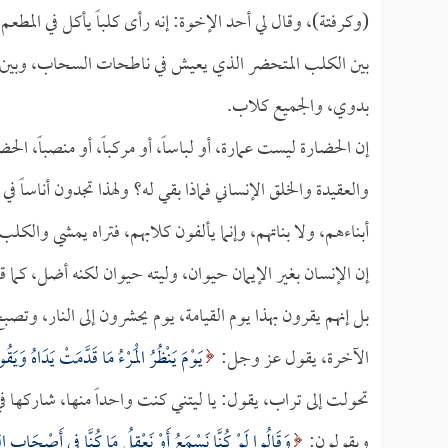
(وكرفتة)، وقال لي أحد الإخوة: إنه رأى كلباً يأكل في ال
بين الكلب المتحضر الذي يعيش في ناطحات السحاب، وبين 
بدوي، والجميع كلاب.
إن الحضارة ليست عمارة، أو لباساً، أو مركباً، أو منصباً، الحض
والعقيدة والخلق الإنساني فماذا بقي له؟ ولهذا تجدون أناساً في 
أبناءهم، ولا بناتهم، وإنما يألفون كلابهم، فتراه يمشي والكل
إن الإنسان بغير الإيمان حيوان، وليته حيوان لكنه أضل، كما 
بل إنهم يقرون بهذا يوم القيامة، يوم يحشرون إلى النار، وتصبح 
الآخرة، يقول عز وجل:
يَوْمَ يَنْظُرُ الْمَرْءُ مَا قَدَّمَتْ يَدَاهُ وَيَقُ
تحولت إلى تراب، يقول: يا ليتني كنت واحداً منها، شاركها في 
ويقولون:
وَقَالُوا لَوْ كُنَّا نَسْمَعُ أَوْ نَعْقِلُ مَا كُنَّا فِي أَصْحَابِ ال