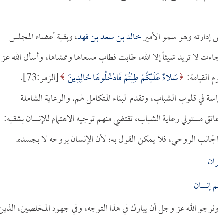
لس إدارته وهو سمو الأمير
خالد بن سعد بن فهد
، وبقية أعضاء المجلس
اءت لا تريد شيئاً إلا الله، طابت فطاب مسعاها وممشاها، وأسأل الله عز
م القيامة:
سَلامٌ عَلَيْكُمْ طِبْتُمْ فَادْخُلُوهَا خَالِدِينَ
[الزمر:73].
سة في قلوب الشباب، وتقدم البناء المتكامل لهم، والرعاية الشاملة
عاتق مسئولي رعاية الشباب، تقتضي منهم توجيه الاهتمام للإنسان بشقيه:
الجانب الروحي، فلا يمكن القول به؛ لأن الإنسان بروحه لا بجسده.
ان
م إنسان
 ونرجو الله عز وجل أن يبارك في هذا التوجه، وفي جهود المخلصين، الذين