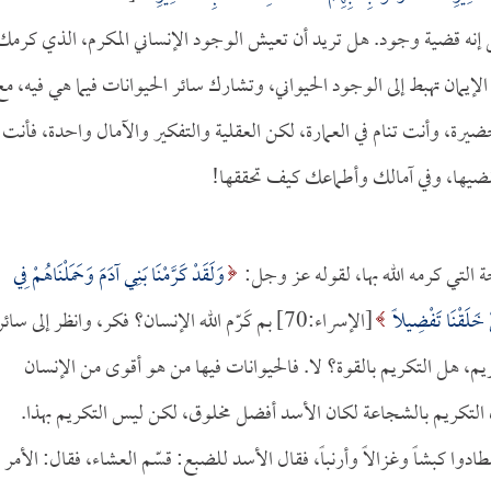
يه، بل إنه قضية وجود. هل تريد أن تعيش الوجود الإنساني المكرم، الذي كرمك
 الإيمان تهبط إلى الوجود الحيواني، وتشارك سائر الحيوانات فيما هي فيه، مع
لحضيرة، وأنت تنام في العمارة، لكن العقلية والتفكير والآمال واحدة، فأنت
يها، وفي آمالك وأطماعك كيف تحققها!
ة التي كرمه الله بها، لقوله عز وجل:
وَلَقَدْ كَرَّمْنَا بَنِي آدَمَ وَحَمَلْنَاهُمْ فِي
نْ خَلَقْنَا تَفْضِيلاً
[الإسراء:70] بم كَرّم الله الإنسان؟ فكر، وانظر إلى سائر
يم، هل التكريم بالقوة؟ لا. فالحيوانات فيها من هو أقوى من الإنسان
لتكريم بالشجاعة لكان الأسد أفضل مخلوق، لكن ليس التكريم بهذا.
ادوا كبشاً وغزالاً وأرنباً، فقال الأسد للضبع: قسّم العشاء، فقال: الأمر