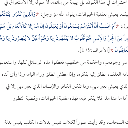
حشرات في هذا الكون، بل بهيمة من بهائمه، لا هم له إلا الاستغراق في
يف، يعيش بعقلية الحيوانات، يقول الله عز وجل:
وَالَّذِينَ كَفَرُوا يَتَمَتَّعُ
أَمْ تَحْسَبُ أَنَّ أَكْثَرَهُمْ يَسْمَعُونَ أَوْ يَعْقِلُونَ إِنْ هُمْ إِلَّا كَالْأَنْعَامِ بَلْ هُمْ
كَثِيراً مِنَ الْجِنِّ وَالْأِنْسِ لَهُمْ قُلُوبٌ لا يَفْقَهُونَ بِهَا وَلَهُمْ أَعْيُنٌ لا يُبْصِرُونَ بِهَا وَلَهُ
ْغَافِلُونَ
[الأعراف:179].
لى سر وجودهم، والحكمة من خلقهم، فعطلوا هذه الوسائل كلها، واستعملو
امه العلف، انطلق إليه بفكره، وإذا عطش انطلق وراء الماء، وإذا رأى أنثاه
 الذي يعيش بغير دين، وما تفكير الكافر والإنسان الذي بغير دين إلا في
ما ما عدا هذا فلا يفكر فيه، فهذه عقلية الحيوانات، وقضية التطور
ات السحاب، وقد رأيت صوراً لكلاب تلبس بدلات، الكلب يلبس بدلة