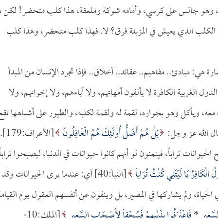
مطعم، وهو جالس على كرسي، وأمامه شوكة وملعقة، هذا كلب متحضر! لكن 
الكلب الذي يعيش في المزبلة فرق؟ لا. فهذا كلب متحضر، وهذا كلب
ارة هي: مبادئ.. مفاهيم.. عقائد.. أخلاق.. فإذا تجرد الإنسان من المبدأ
الدول الغربية الكافرة لا يألفون أمهاتهم، ولا آباءهم، ولا إخوانهم، ولا
ب معه، ويأكل وهو بجواره، لقمة له ولقمة لكلبه، والطيور على أشباهها تقع
قال الله عز وجل:
بَلْ هُمْ أَضَلُّ أُولَئِكَ هُمُ الْغَافِلُونَ
[الأعراف:179].
الحيوانات تراباً، فيتمنون لو أنهم كانوا حيوانات في الدنيا، ليصبحوا تراباً
ولُ الْكَافِرُ يَا لَيْتَنِي كُنْتُ تُرَاباً
[النبأ:40] أي: عندما يرى الحيوانات وقد
الحياة، ولم يشاركها في المصير، بل وينفون عن أنفسهم العقول يوم القيامة
سَّعِيرِ
*
فَاعْتَرَفُوا بِذَنْبِهِمْ فَسُحْقاً لِأَصْحَابِ السَّعِيرِ
[الملك:10-