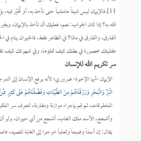
11].فالإيمان ليس شيئاً هامشياً حتى تأخذ به، أو تُخيّر ف
الله به؟ إذا كان الجواب: نعم، فعليك أن تأخذ بالإيمان، وبغير
الفارق، والفارق في ماذا؟ في الظاهر فقط، فالحيوان ينام في ا
عقليتك محصورة في بطنك كيف تملؤها، وفي شهوتك كيف تقض
سر تكريم الله للإنسان
الإيمان -أيها الإخوة- ضروري؛ لأنه يرفع الإنسان إلى الدرج
الْبَرِّ وَالْبَحْرِ وَرَزَقْنَاهُمْ مِنَ الطَّيِّبَاتِ وَفَضَّلْنَاهُمْ عَلَى كَثِيرٍ مِمَّ
المخلوقات، ثم قم بإجراء موازنة ومقارنة، لتعرف سر التكر
وأشجع، الأسد ملك الغاب، أشجع من أي حيوان، ولو أن ا
يقال: إن أسداً وضبعاً وثعلباً خرجوا إلى الغابة للصيد، فاصط