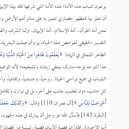
يرعون شباب هذه الأمة؛ هذه الأمة التي شرفها الله بهذا الإيمان
أن تعتز بها كمظهر حضاري تتميز به على سائر أمم الأرض وش
نحن أمة القرآن.. أمة الإسلام.. أمة الإيمان.. ولنا الشرف و
التفسير الحقيقي لغوامض هذه الحياة، يوم أن ضلت البشرية، و
الظاهر المتمثل في المادة:
يَعْلَمُونَ ظَاهِراً مِنَ الْحَيَاةِ الدُّنْيَا وَ
هذا التوجه توجه مبارك، ينبغي زيادته وتشجيعه؛ لأنه الوضع
الشباب في جميع نواحي الحياة: روحياً، وجسدياً، وثقافياً، واج
كل جانب، دون تغليب جانب على آخر، بل في توازن وتكامل و
أُخْرِجَتْ لِلنَّاسِ
[آل عمران:110] وقال:
وَكَذَلِكَ جَعَلْنَ
[البقرة:143] فأسأل الله عز وجل أن يبارك في هذه الجهود، وأن يزيد منها.
أيها الإخوة في الله: إن قضية الإيمان قضية رئيسية من قضايا 