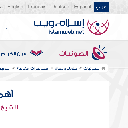
عربي
Español
Deutsch
Français
English
ia
الرئي
الصوتيات
القرآن الكريم
الصوتيات
علماء ودعاة
محاضرات مفرغة
سعيد
أهمي
للشيخ 