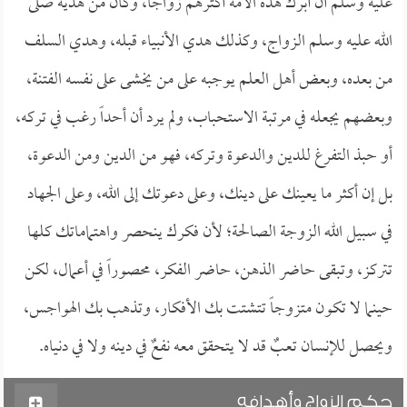
عليه وسلم أن أبرك هذه الأمة أكثرهم زواجاً، وكان من هديه صلى
الله عليه وسلم الزواج، وكذلك هدي الأنبياء قبله، وهدي السلف
من بعده، وبعض أهل العلم يوجبه على من يخشى على نفسه الفتنة،
وبعضهم يجعله في مرتبة الاستحباب، ولم يرد أن أحداً رغب في تركه،
أو حبذ التفرغ للدين والدعوة وتركه، فهو من الدين ومن الدعوة،
بل إن أكثر ما يعينك على دينك، وعلى دعوتك إلى الله، وعلى الجهاد
في سبيل الله الزوجة الصالحة؛ لأن فكرك ينحصر واهتماماتك كلها
تتركز، وتبقى حاضر الذهن، حاضر الفكر، محصوراً في أعمال، لكن
حينما لا تكون متزوجاً تتشتت بك الأفكار، وتذهب بك الهواجس،
ويحصل للإنسان تعبٌ قد لا يتحقق معه نفعٌ في دينه ولا في دنياه.
حكم الزواج وأهدافه