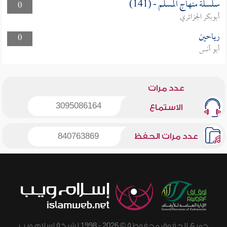
سلسلة منهاج المسلم - (141)
0
أبوبكر الجزائري
رياحين
0
أبو أنس
عدد مرات
3095086164
الاستماع
عدد مرات الحفظ
840763869
جميع الحقوق محفوظة © 2026 - 1998 لشبكة إسلام ويب