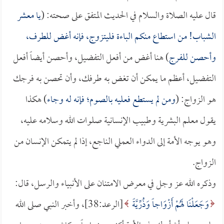
قال عليه الصلاة والسلام في الحديث المتفق على صحته: (
يا معشر
الشباب! من استطاع منكم الباءة فليتزوج، فإنه أغض للطرف،
وأحصن للفرج
) هنا أغض من أفعل التفضيل، وأحصن أيضاً أفعل
التفضيل، أعظم ما يمكن أن تغض به طرفك، وأن تحصن به فرجك
هو الزواج: (
ومن لم يستطع فعليه بالصوم؛ فإنه له وجاء
) هكذا
يقول معلم البشرية وطبيب الإنسانية صلوات الله وسلامه عليه،
وهو يوجه الأمة إلى الدواء العملي الناجع، إذا لم يتمكن الإنسان من
الزواج.
وذكره الله عز وجل في معرض الامتنان على الأنبياء والرسل، قال:
وَجَعَلْنَا لَهُمْ أَزْوَاجاً وَذُرِّيَّةً
[الرعد:38]، وأخبر النبي صلى الله