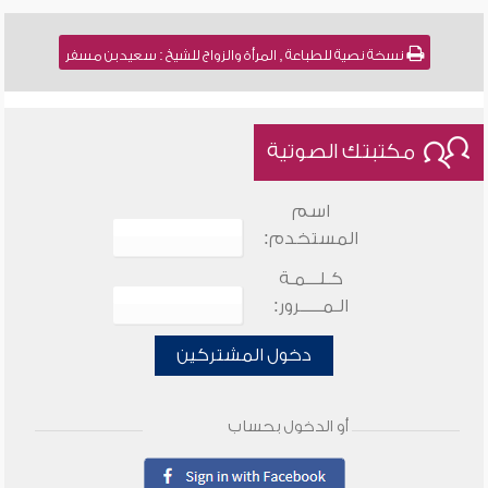
نسخة نصية للطباعة , المرأة والزواج للشيخ : سعيد بن مسفر
مكتبتك الصوتية
اسم
المستخدم:
كـلـــمـة
الـمـــــرور:
دخول المشتركين
أو الدخول بحساب