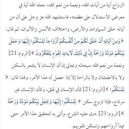
الزواج آية من آيات الله، ونعمة من نعم الله، جعله الله آية في
معرض الاستدلال على عظمته، فاستشهد الله عز وجل على أن من
آياته خلق السماوات والأرض، واختلاف الألسن والألوان، ثم قال:
وَمِنْ آيَاتِهِ أَنْ خَلَقَ لَكُمْ مِنْ أَنْفُسِكُمْ أَزْوَاجاً لِتَسْكُنُوا إِلَيْهَا وَجَعَلَ
بَيْنَكُمْ مَوَدَّةً وَرَحْمَةً إِنَّ فِي ذَلِكَ لَآياتٍ لِقَوْمٍ يَتَفَكَّرُونَ
[الروم:21]
ونعمة من نعم الله سبحانه وتعالى إذ أن الإنسان لا يشعر بالسكن
ولا بالاطمئنان ولا بالراحة إلا إذا حصل له هذا الأمر، ولهذا قال:
لِتَسْكُنُوا
[الروم:21] كأن الإنسان في قلق، وكأن الإنسان غير
مرتاح، فإذا تزوج سكن
لِتَسْكُنُوا إِلَيْهَا وَجَعَلَ بَيْنَكُمْ مَوَدَّةً وَرَحْمَةً
[الروم:21] حث عليه الشرع، وأتى به لتحقيق هذا الأمر حتى
تهدأ أرواحهم وتسكن قلوبهم.