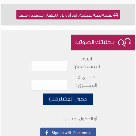
نسخة نصية للطباعة , المرأة والزواج للشيخ : سعيد بن مسفر
مكتبتك الصوتية
اسم
المستخدم:
كـلـــمـة
الـمـــــرور:
دخول المشتركين
أو الدخول بحساب