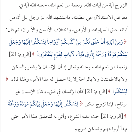
الزواج آية من آيات الله، ونعمة من نعم الله، جعله الله آية في
معرض الاستدلال على عظمته، فاستشهد الله عز وجل على أن من
آياته خلق السماوات والأرض، واختلاف الألسن والألوان، ثم قال:
وَمِنْ آيَاتِهِ أَنْ خَلَقَ لَكُمْ مِنْ أَنْفُسِكُمْ أَزْوَاجاً لِتَسْكُنُوا إِلَيْهَا وَجَعَلَ
بَيْنَكُمْ مَوَدَّةً وَرَحْمَةً إِنَّ فِي ذَلِكَ لَآياتٍ لِقَوْمٍ يَتَفَكَّرُونَ
[الروم:21]
ونعمة من نعم الله سبحانه وتعالى إذ أن الإنسان لا يشعر بالسكن
ولا بالاطمئنان ولا بالراحة إلا إذا حصل له هذا الأمر، ولهذا قال:
لِتَسْكُنُوا
[الروم:21] كأن الإنسان في قلق، وكأن الإنسان غير
مرتاح، فإذا تزوج سكن
لِتَسْكُنُوا إِلَيْهَا وَجَعَلَ بَيْنَكُمْ مَوَدَّةً وَرَحْمَةً
[الروم:21] حث عليه الشرع، وأتى به لتحقيق هذا الأمر حتى
تهدأ أرواحهم وتسكن قلوبهم.