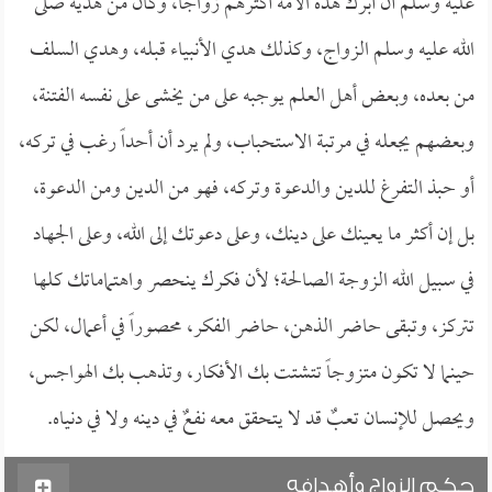
عليه وسلم أن أبرك هذه الأمة أكثرهم زواجاً، وكان من هديه صلى
الله عليه وسلم الزواج، وكذلك هدي الأنبياء قبله، وهدي السلف
من بعده، وبعض أهل العلم يوجبه على من يخشى على نفسه الفتنة،
وبعضهم يجعله في مرتبة الاستحباب، ولم يرد أن أحداً رغب في تركه،
أو حبذ التفرغ للدين والدعوة وتركه، فهو من الدين ومن الدعوة،
بل إن أكثر ما يعينك على دينك، وعلى دعوتك إلى الله، وعلى الجهاد
في سبيل الله الزوجة الصالحة؛ لأن فكرك ينحصر واهتماماتك كلها
تتركز، وتبقى حاضر الذهن، حاضر الفكر، محصوراً في أعمال، لكن
حينما لا تكون متزوجاً تتشتت بك الأفكار، وتذهب بك الهواجس،
ويحصل للإنسان تعبٌ قد لا يتحقق معه نفعٌ في دينه ولا في دنياه.
حكم الزواج وأهدافه