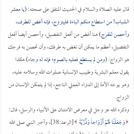
قال عليه الصلاة والسلام في الحديث المتفق على صحته: (
يا معشر
الشباب! من استطاع منكم الباءة فليتزوج، فإنه أغض للطرف،
وأحصن للفرج
) هنا أغض من أفعل التفضيل، وأحصن أيضاً أفعل
التفضيل، أعظم ما يمكن أن تغض به طرفك، وأن تحصن به فرجك
هو الزواج: (
ومن لم يستطع فعليه بالصوم؛ فإنه له وجاء
) هكذا
يقول معلم البشرية وطبيب الإنسانية صلوات الله وسلامه عليه،
وهو يوجه الأمة إلى الدواء العملي الناجع، إذا لم يتمكن الإنسان من
الزواج.
وذكره الله عز وجل في معرض الامتنان على الأنبياء والرسل، قال:
وَجَعَلْنَا لَهُمْ أَزْوَاجاً وَذُرِّيَّةً
[الرعد:38]، وأخبر النبي صلى الله