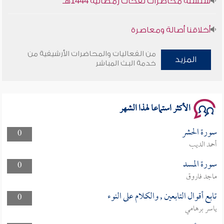
أخلاقنا أصالة ومعاصرة
وأمنهم من خوف 9
من الفعاليات والمحاضرات الأرشيفية من
المزيد
خدمة البث المباشر
سلسلة محاضرات نفحات رمضانية 1444هـ
الأكثر استماعا لهذا الشهر
سورة الحشر
0
أحمد الديب
سورة المسد
0
ماجد فاروق
تابع أقوال التابعين , والكلام على النوء
0
ياسر برهامي