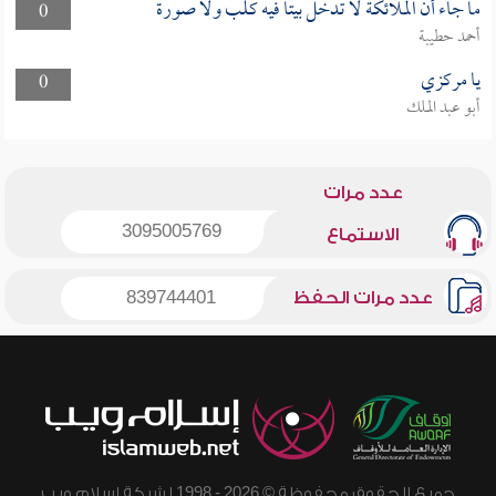
ما جاء أن الملائكة لا تدخل بيتا فيه كلب ولا صورة
0
أحمد حطيبة
يا مركزي
0
أبو عبد الملك
عدد مرات
3095005769
الاستماع
عدد مرات الحفظ
839744401
جميع الحقوق محفوظة © 2026 - 1998 لشبكة إسلام ويب