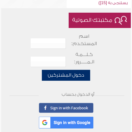
يستنجى به [15])
مكتبتك الصوتية
اسم
المستخدم:
كـلـــمـة
الـمـــــرور:
دخول المشتركين
أو الدخول بحساب