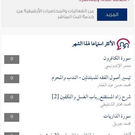
من الفعاليات والمحاضرات الأرشيفية من
وأمنهم من خوف 9
المزيد
خدمة البث المباشر
سلسلة محاضرات نفحات رمضانية 1444هـ
الأكثر استماعا لهذا الشهر
سورة الكافرون
0
معمر الإندونيسي
تيسير أصول الفقه للمبتدئين - الندب والمحرم
0
محمد حسن عبد الغفار
شرح زاد المستقنع_باب الغسل والتكفين [2]
0
محمد مختار الشنقيطي
سورة الذاريات
0
محمد جبريل