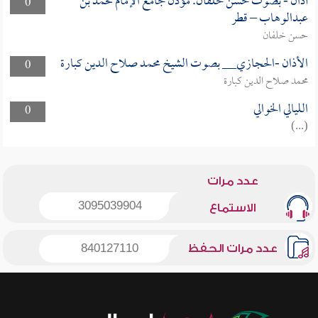
أذان - بصوت حسن خلفان. مؤذن جامع الإمام محمد بن
0
عبدالوهاب – قطر
حسن خلفان
الأذان -الحجازي__ بصوت الشيخ محمد صلاح الدين كبارة
0
محمد صلاح الدين كبارة
الليالي الخوالي
0
(...)
عدد مرات
3095039904
الاستماع
عدد مرات الحفظ
840127110