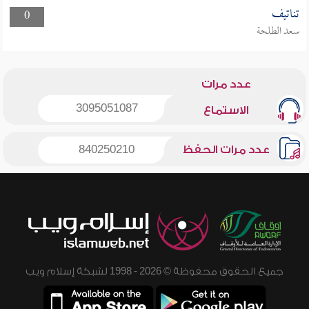
تناتيف
0
سعد الطلحة
عدد مرات
3095051087
الاستماع
عدد مرات الحفظ
840250210
جميع الحقوق محفوظة © 2026 - 1998 لشبكة إسلام ويب