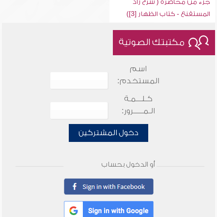
جزء من محاضرة ( شرح زاد
المستقنع - كتاب الظهار [3])
مكتبتك الصوتية
اسم
المستخدم:
كـلـــمـة
الـمـــــرور:
دخول المشتركين
أو الدخول بحساب