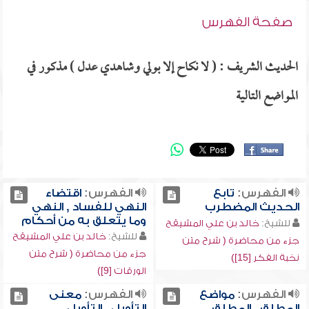
صفحة الفهرس
الحديث الشريف : ( لا نكاح إلا بولي وشاهدي عدل ) مذكور في
المواضع التالية
الفهرس:
تابع
الفهرس:
اقتضاء
الحديث المضطرب
النهي للفساد , النهي
وما يتعلق به من أحكام
للشيخ:
خالد بن علي المشيقح
للشيخ:
خالد بن علي المشيقح
جزء من محاضرة ( شرح متن
جزء من محاضرة ( شرح متن
نخبة الفكر [15])
الورقات [9])
الفهرس:
مواضع
الفهرس:
معنى
المطلق , المطلق
التأويل , التأويل