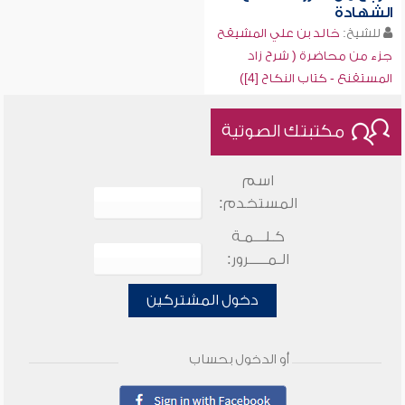
الشهادة
للشيخ:
خالد بن علي المشيقح
جزء من محاضرة ( شرح زاد
المستقنع - كتاب النكاح [4])
مكتبتك الصوتية
اسم
المستخدم:
كـلـــمـة
الـمـــــرور:
دخول المشتركين
أو الدخول بحساب