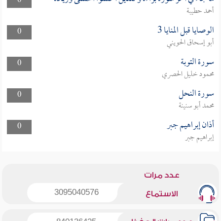
0
أحمد حطيبة
الوصايا قبل المنايا 3
0
أبو إسحاق الحويني
سورة التوبة
0
محمود خليل الحصري
سورة النحل
0
محمد أبو سنينة
أذان إبراهيم جبر
0
إبراهيم جبر
عدد مرات
3095040576
الاستماع