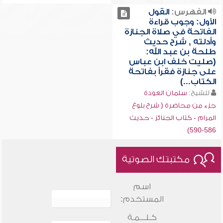
الفهرس:
القول
الأول: وجوب قراءة
الفاتحة في صلاة الجنازة
وأدلته , شرح حديث
طلحة بن عبد الله:
(صليت خلف ابن عباس
على جنازة فقرأ بفاتحة
الكتاب...)
للشيخ:
سلمان العودة
جزء من محاضرة ( شرح بلوغ
المرام - كتاب الجنائز - حديث
586-590)
مكتبتك الصوتية
اسم
المستخدم:
كـلـــمـة