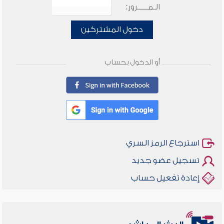
الـمـــــرور:
دخول المشتركين
أو الدخول بحساب
استرجاع الرمز السري
تسجيل عضو جديد
إعادة تفعيل حساب