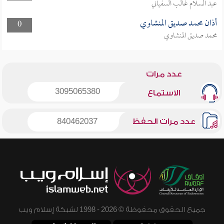
عبد السلام غالب السفياني
أذان محمد صديق المنشاوي
0
محمد صديق المنشاوي
عدد مرات
3095065380
الاستماع
عدد مرات الحفظ
840462037
جميع الحقوق محفوظة © 2026 - 1998 لشبكة إسلام ويب