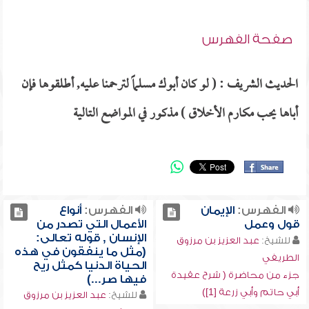
صفحة الفهرس
الحديث الشريف : ( لو كان أبوك مسلماً لترحمنا عليه, أطلقوها فإن
أباها يحب مكارم الأخلاق ) مذكور في المواضع التالية
الفهرس:
الإيمان
الفهرس:
أنواع
قول وعمل
الأعمال التي تصدر من
الإنسان , قوله تعالى:
للشيخ:
عبد العزيز بن مرزوق
(مثل ما ينفقون في هذه
الطريفي
الحياة الدنيا كمثل ريح
جزء من محاضرة ( شرح عقيدة
فيها صر...)
أبي حاتم وأبي زرعة [1])
للشيخ:
عبد العزيز بن مرزوق