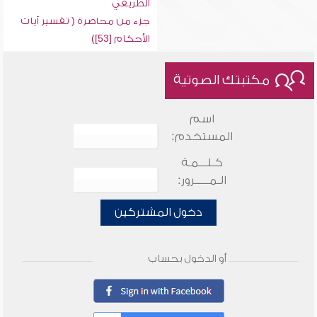
الطريفي
جزء من محاضرة ( تفسير آيات
الأحكام [53])
مكتبتك الصوتية
اسم
المستخدم:
كـلـــمـة
الـمـــــرور:
دخول المشتركين
أو الدخول بحساب