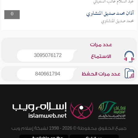
عبد السلام غالب السفياني
أذان محمد صديق المنشاوي
0
محمد صديق المنشاوي
عدد مرات
3095076172
الاستماع
عدد مرات الحفظ
840661794
جميع الحقوق محفوظة © 2026 - 1998 لشبكة إسلام ويب