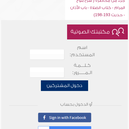
جزء من محاضرة ( شرح بلوغ
المرام - كتاب الصلاة - باب الأذان
- حديث 193-198)
مكتبتك الصوتية
اسم
المستخدم:
كـلـــمـة
الـمـــــرور:
دخول المشتركين
أو الدخول بحساب