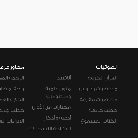
الصوتيات
محاور فرع
القرآن الكريم
أناشيد
الرحمة المه
محاضرات ودروس
متون علمية
واحة رمضان
ومنظومات
محاضرات مفرغة
الحج و العم
مختارات من الأذان
خطب جمعة
خطب جمع
أدعية و أذكار
الكتاب المسموع
القراءات ال
استراحة التسجيلات