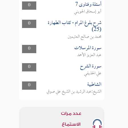
أسئلة وفتاوى 7
0
أبو إسحاق الحويني
شرح بلوغ المرام - كتاب الطهارة
0
(25)
محمد بن صالح العثيمين
سورة المرسلات
0
عبد العزيز الأحمد
سورة الشرح
0
علي الحذيفي
الشاطبية
0
الشيخ:عبد الرشيد بن الشيخ علي صوفي
عدد مرات
الاستماع