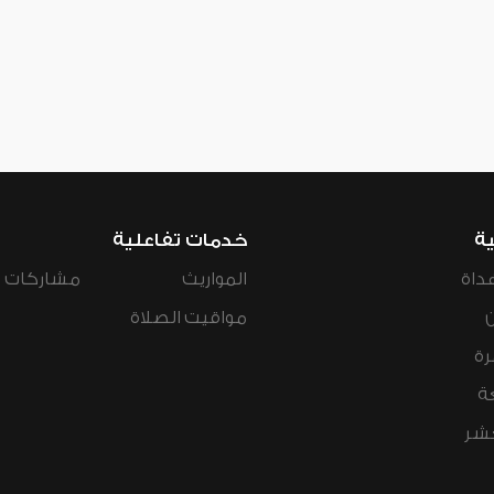
ية
خدمات تفاعلية
داة
المواريث
مشاركات ال
مواقيت الصلاة
رة
ة
عشر