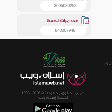
3095030253
عدد مرات الحفظ
840007948
زوار
جميع الحقوق محفوظة © 2026 - 1998
لشبكة إسلام ويب