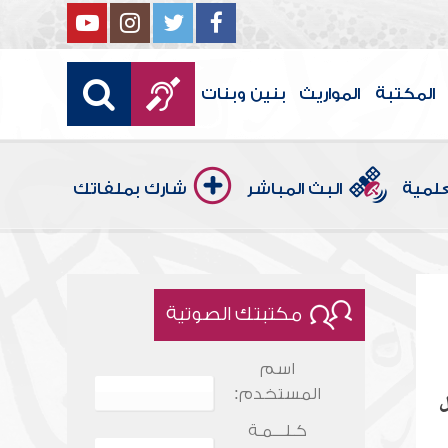
المكتبة
المواريث
بنين وبنات
علمية
البث المباشر
شارك بملفاتك
مكتبتك الصوتية
اسم
المستخدم:
ل
كـلـــمـة