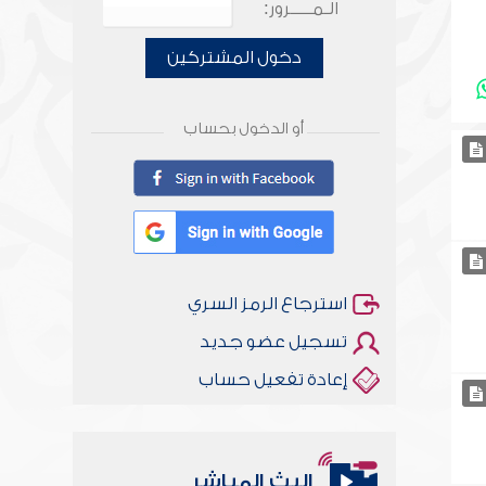
الـمـــــرور:
دخول المشتركين
أو الدخول بحساب
استرجاع الرمز السري
تسجيل عضو جديد
إعادة تفعيل حساب
البث المباشر