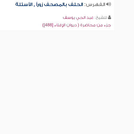
الفهرس:
الحلف بالمصحف زوراً , الأسئلة
للشيخ:
عبد الحي يوسف
جزء من محاضرة ( ديوان الإفتاء [488])