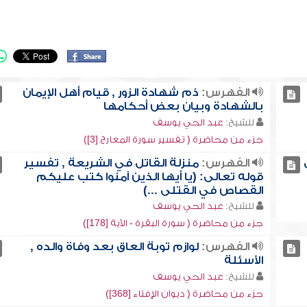
الفهرس:
ذم شهادة الزور , قيام أهل الإيمان
بالشهادة وبيان بعض أحكامها
للشيخ:
عبد الحي يوسف
جزء من محاضرة ( تفسير سورة المعارج [3])
الفهرس:
منزلة القاتل في الشريعة , تفسير
قوله تعالى: (يا أيها الذين آمنوا كتب عليكم
القصاص في القتلى ...)
للشيخ:
عبد الحي يوسف
جزء من محاضرة ( سورة البقرة - الآية [178])
الفهرس:
لوازم توبة العاق بعد وفاة والده ,
الأسئلة
للشيخ:
عبد الحي يوسف
جزء من محاضرة ( ديوان الإفتاء [368])