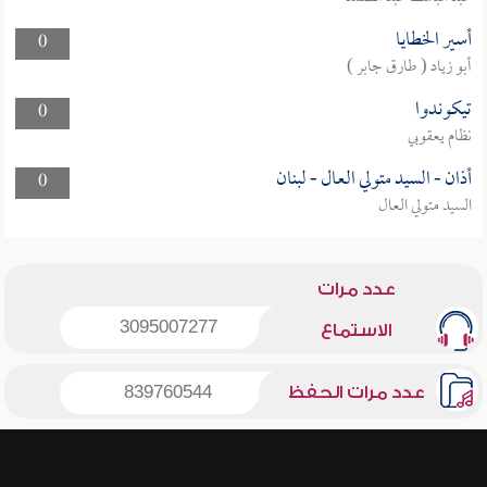
أسير الخطايا
0
أبو زياد ( طارق جابر )
تيكوندوا
0
نظام يعقوبي
أذان - السيد متولي العال - لبنان
0
السيد متولي العال
عدد مرات
3095007277
الاستماع
عدد مرات الحفظ
839760544