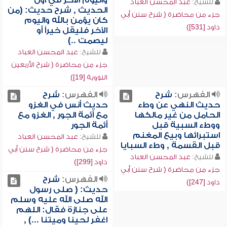
واليوم الآخر في أول
للشيخ:
عبد المحسن العباد
الحديث , شرح حديث: (من
جزء من محاضرة ( شرح سنن أبي
كان يؤمن بالله واليوم
داود [531])
الآخر فليقل خيراً أو
ليصمت ..)
للشيخ:
عبد المحسن العباد
جزء من محاضرة ( شرح الأربعين
النووية [19])
الفهرس:
شرح
الفهرس:
شرح
حديث النهي عن وطء
حديث أنس في الغزو
الحامل من غير مالكها
مع أئمة الجور , الغزو مع
ووطء السبية قبل
أئمة الجور
استبرائها وبيع المغنم
للشيخ:
عبد المحسن العباد
قبل القسمة , وطء السبايا
جزء من محاضرة ( شرح سنن أبي
للشيخ:
عبد المحسن العباد
داود [299])
جزء من محاضرة ( شرح سنن أبي
الفهرس:
شرح
داود [247])
حديث: ( صلى رسول
الله صلى الله عليه وسلم
على جنازة فقال: اللهم
اغفر لحينا وميتنا ...) ,