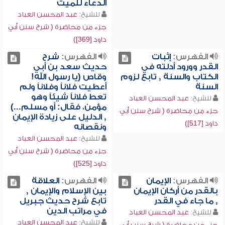
الدعاء للميت
للشيخ:
عبد المحسن العباد
جزء من محاضرة ( شرح سنن أبي
داود [369])
الفهرس:
إثبات
الفهرس:
شرح
القدر وورود أدلته في
حديث سعد بن أبي
الكتاب والسنة , تابع لزوم
وقاص (يا رسول الله!
السنة
أعطيت فلاناً وفلاناً ولم
تعط فلاناً شيئاً وهو
للشيخ:
عبد المحسن العباد
مؤمن، فقال: أو مسلم...)
جزء من محاضرة ( شرح سنن أبي
, الدليل على زيادة الإيمان
داود [517])
ونقصانه
للشيخ:
عبد المحسن العباد
جزء من محاضرة ( شرح سنن أبي
داود [525])
الفهرس:
الإيمان
الفهرس:
العلاقة
بالقدر من أركان الإيمان
بين الإسلام والإيمان ,
, ما جاء في القدر
تابع شرح حديث جبريل
في مراتب الدين
للشيخ:
عبد المحسن العباد
للشيخ:
عبد المحسن العباد
جزء من محاضرة ( شرح سنن أبي