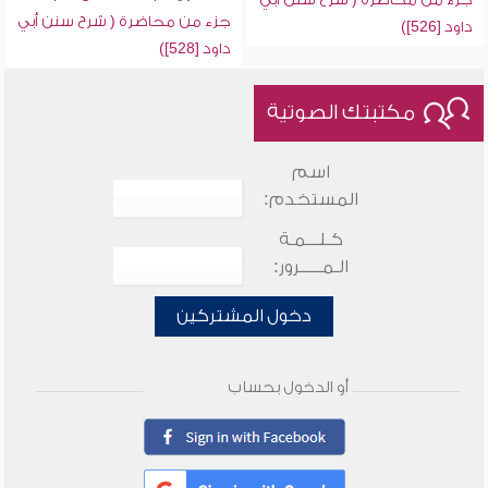
جزء من محاضرة ( شرح سنن أبي
داود [526])
داود [528])
مكتبتك الصوتية
اسم
المستخدم:
كـلـــمـة
الـمـــــرور:
دخول المشتركين
أو الدخول بحساب