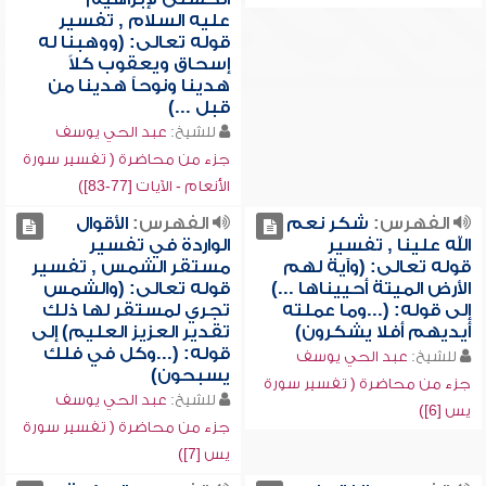
عليه السلام , تفسير
قوله تعالى: (ووهبنا له
إسحاق ويعقوب كلاً
هدينا ونوحاً هدينا من
قبل ...)
للشيخ:
عبد الحي يوسف
جزء من محاضرة ( تفسير سورة
الأنعام - الآيات [77-83])
الفهرس:
شكر نعم
الفهرس:
الأقوال
الله علينا , تفسير
الواردة في تفسير
قوله تعالى: (وآية لهم
مستقر الشمس , تفسير
الأرض الميتة أحييناها ...)
قوله تعالى: (والشمس
إلى قوله: (...وما عملته
تجري لمستقر لها ذلك
أيديهم أفلا يشكرون)
تقدير العزيز العليم) إلى
قوله: (...وكل في فلك
للشيخ:
عبد الحي يوسف
يسبحون)
جزء من محاضرة ( تفسير سورة
للشيخ:
عبد الحي يوسف
يس [6])
جزء من محاضرة ( تفسير سورة
يس [7])