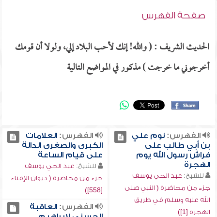
صفحة الفهرس
الحديث الشريف : ( والله! إنك لأحب البلاد إلي، ولولا أن قومك
أخرجوني ما خرجت ) مذكور في المواضع التالية
الفهرس:
نوم علي
الفهرس:
العلامات
بن أبي طالب على
الكبرى والصغرى الدالة
فراش رسول الله يوم
على قيام الساعة
الهجرة
للشيخ:
عبد الحي يوسف
للشيخ:
عبد الحي يوسف
جزء من محاضرة ( ديوان الإفتاء
جزء من محاضرة ( النبي صلى
[558])
الله عليه وسلم في طريق
الفهرس:
العاقبة
الهجرة [1])
الحسنى لإبراهيم