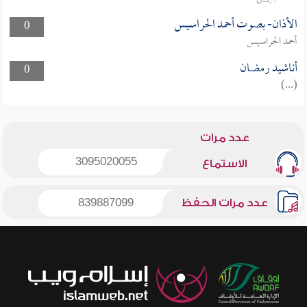
الأذان- بصوت أحمد الحراسيس
0
أحمد الحراسيس
أناشيد رمضان
0
(...)
عدد مرات
3095020055
الاستماع
عدد مرات الحفظ
839887099