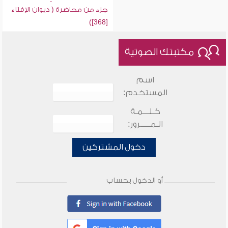
جزء من محاضرة ( ديوان الإفتاء
[368])
مكتبتك الصوتية
اسم
المستخدم:
كـلـــمـة
الـمـــــرور:
دخول المشتركين
أو الدخول بحساب