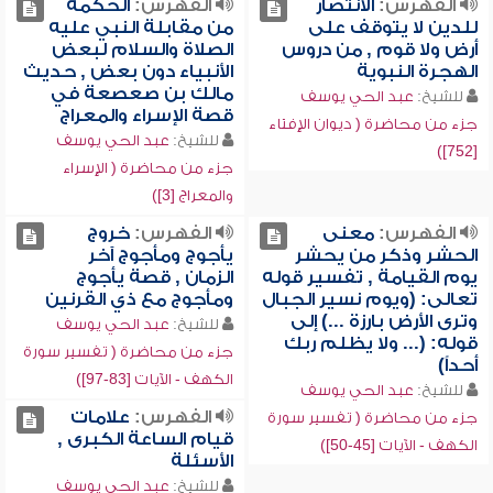
الفهرس:
الانتصار
الفهرس:
الحكمة
للدين لا يتوقف على
من مقابلة النبي عليه
أرض ولا قوم , من دروس
الصلاة والسلام لبعض
الهجرة النبوية
الأنبياء دون بعض , حديث
مالك بن صعصعة في
للشيخ:
عبد الحي يوسف
قصة الإسراء والمعراج
جزء من محاضرة ( ديوان الإفتاء
للشيخ:
عبد الحي يوسف
[752])
جزء من محاضرة ( الإسراء
والمعراج [3])
الفهرس:
معنى
الفهرس:
خروج
الحشر وذكر من يحشر
يأجوج ومأجوج آخر
يوم القيامة , تفسير قوله
الزمان , قصة يأجوج
تعالى: (ويوم نسير الجبال
ومأجوج مع ذي القرنين
وترى الأرض بارزة ...) إلى
للشيخ:
عبد الحي يوسف
قوله: (... ولا يظلم ربك
جزء من محاضرة ( تفسير سورة
أحداً)
الكهف - الآيات [83-97])
للشيخ:
عبد الحي يوسف
الفهرس:
علامات
جزء من محاضرة ( تفسير سورة
قيام الساعة الكبرى ,
الكهف - الآيات [45-50])
الأسئلة
للشيخ:
عبد الحي يوسف