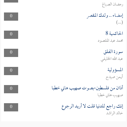
رمضان الصباغ
إمضاء .. ولدك المقصر
0
(...)
الحاكمية 8
0
محمد عبد المقصود
سورة الفلق
0
عبد الله الخليفي
المسؤولية
0
أيمن صيدح
أذان من فلسطين-بصوت صهيب هاني خطبا
0
صهيب هاني خطبا
إنك راجع للدنيا قلت لا أريد الرجوع
0
خالد الراشد