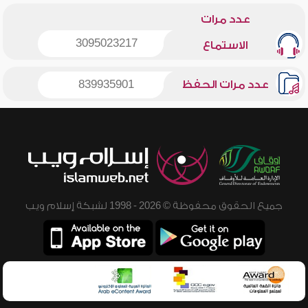
عدد مرات
3095023217
الاستماع
عدد مرات الحفظ
839935901
جميع الحقوق محفوظة © 2026 - 1998 لشبكة إسلام ويب