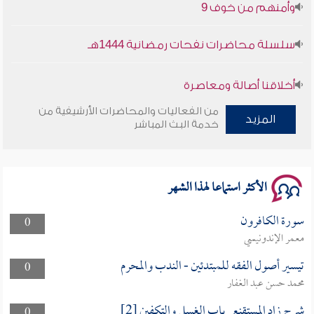
وأمنهم من خوف 9
سلسلة محاضرات نفحات رمضانية 1444هـ
أخلاقنا أصالة ومعاصرة
من الفعاليات والمحاضرات الأرشيفية من
وأمنهم من خوف 9
المزيد
خدمة البث المباشر
سلسلة محاضرات نفحات رمضانية 1444هـ
الأكثر استماعا لهذا الشهر
سورة الكافرون
0
معمر الإندونيسي
تيسير أصول الفقه للمبتدئين - الندب والمحرم
0
محمد حسن عبد الغفار
شرح زاد المستقنع_باب الغسل والتكفين [2]
0