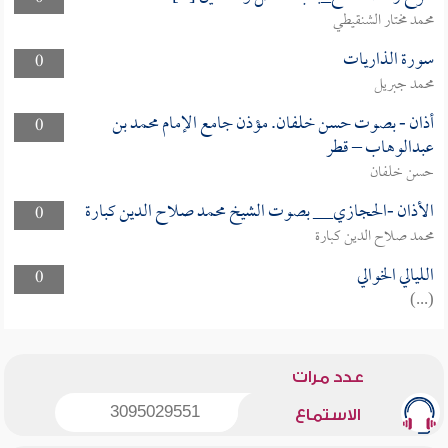
محمد مختار الشنقيطي
سورة الذاريات
0
محمد جبريل
أذان - بصوت حسن خلفان. مؤذن جامع الإمام محمد بن
0
عبدالوهاب – قطر
حسن خلفان
الأذان -الحجازي__ بصوت الشيخ محمد صلاح الدين كبارة
0
محمد صلاح الدين كبارة
الليالي الخوالي
0
(...)
عدد مرات
3095029551
الاستماع