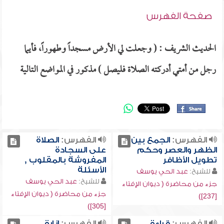
صفحة الفهرس
الحديث الشريف : ( وجعلت لي الأرض مسجداً وطهوراً، فأيما
رجل من أمتي أدركته الصلاة فليصل ) مذكور في المواضع التالية
الفهرس:
الجمع بين
الفهرس:
الصلاة
الظهر والعصر وحكم
على السجادة
تطويل الأظافر
المفروشة بالمقلوب ,
الأسئلة
للشيخ:
عبد الحي يوسف
للشيخ:
عبد الحي يوسف
جزء من محاضرة ( ديوان الإفتاء
جزء من محاضرة ( ديوان الإفتاء
[237])
[305])
الفهرس:
قراءة
الفهرس:
إنارة