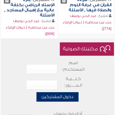
القرآن في غرفة النوم
الإستاد الرياضي بكلفة
والصلاة فيها , الأسئلة
عالية مع إهمال المساجد ,
الأسئلة
للشيخ:
عبد الحي يوسف
للشيخ:
عبد الحي يوسف
جزء من محاضرة ( ديوان الإفتاء
جزء من محاضرة ( ديوان الإفتاء
[774])
[606])
مكتبتك الصوتية
اسم
المستخدم:
كـلـــمـة
الـمـــــرور:
دخول المشتركين
أو الدخول بحساب