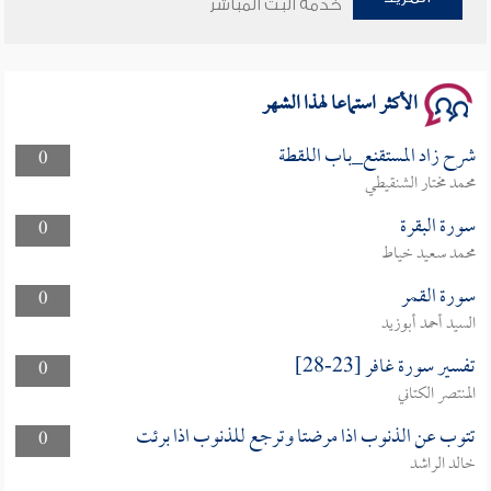
خدمة البث المباشر
سلسلة محاضرات نفحات رمضانية 1444هـ
الأكثر استماعا لهذا الشهر
شرح زاد المستقنع_باب اللقطة
0
محمد مختار الشنقيطي
سورة البقرة
0
محمد سعيد خياط
سورة القمر
0
السيد أحمد أبوزيد
تفسير سورة غافر [23-28]
0
المنتصر الكتاني
تتوب عن الذنوب اذا مرضتا وترجع للذنوب اذا برئت
0
خالد الراشد