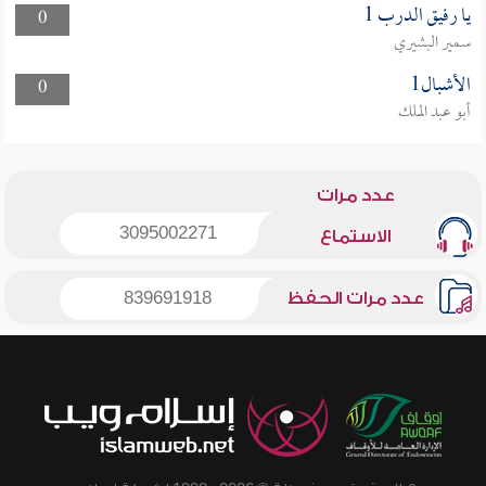
يا رفيق الدرب 1
0
سمير البشيري
الأشبال1
0
أبو عبد الملك
عدد مرات
3095002271
الاستماع
عدد مرات الحفظ
839691918