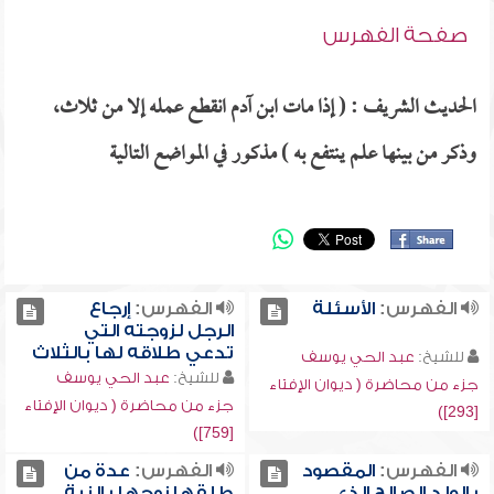
صفحة الفهرس
الحديث الشريف : ( إذا مات ابن آدم انقطع عمله إلا من ثلاث،
وذكر من بينها علم ينتفع به ) مذكور في المواضع التالية
الفهرس:
الأسئلة
الفهرس:
إرجاع
الرجل لزوجته التي
تدعي طلاقه لها بالثلاث
للشيخ:
عبد الحي يوسف
للشيخ:
عبد الحي يوسف
جزء من محاضرة ( ديوان الإفتاء
جزء من محاضرة ( ديوان الإفتاء
[293])
[759])
الفهرس:
المقصود
الفهرس:
عدة من
بالولد الصالح الذي
طلقها زوجها بالنية