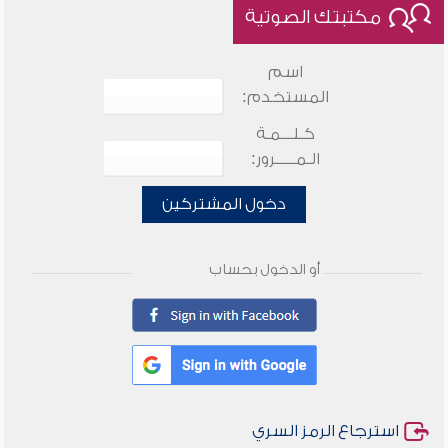
مكتبتك الصوتية
اسم
المستخدم:
كـلـــمـة
الـمـــــرور:
دخول المشتركين
أو الدخول بحساب
استرجاع الرمز السري